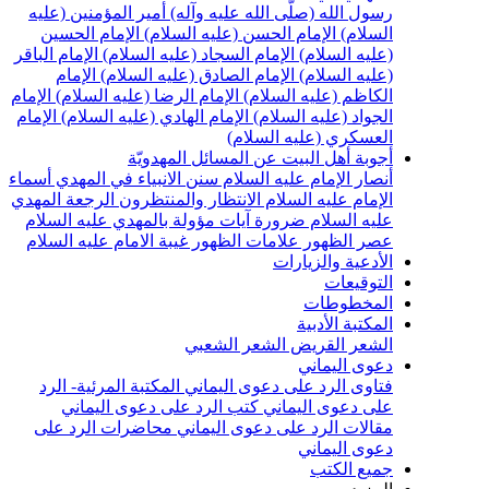
سول الله (صلّى الله عليه وآله)
أمير المؤمنين (عليه
لسلام)
الإمام الحسن (عليه السلام)
الإمام الحسين
عليه السلام)
الإمام السجاد (عليه السلام)
الإمام الباقر
عليه السلام)
الإمام الصادق (عليه السلام)
الإمام
لكاظم (عليه السلام)
الإمام الرضا (عليه السلام)
الإمام
لجواد (عليه السلام)
الإمام الهادي (عليه السلام)
الإمام
لعسكري (عليه السلام)
جوبة أهل البيت عن المسائل المهدويّة
نصار الإمام عليه السلام
سنن الانبياء في المهدي
أسماء
لإمام عليه السلام
الانتظار والمنتظرون
الرجعة
المهدي
ليه السلام ضرورة
آيات مؤولة بالمهدي عليه السلام
صر الظهور
علامات الظهور
غيبة الامام عليه السلام
لأدعية والزيارات
لتوقيعات
لمخطوطات
لمكتبة الأدبية
لشعر القريض
الشعر الشعبي
عوى اليماني
تاوى الرد على دعوى اليماني
المكتبة المرئية- الرد
لى دعوى اليماني
كتب الرد على دعوى اليماني
قالات الرد على دعوى اليماني
محاضرات الرد على
عوى اليماني
ميع الكتب