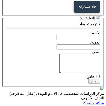
كة
ت:
يقات.
ت التخصصية في الإمام المهدي (عجّل الله فرجه)
ف
ز