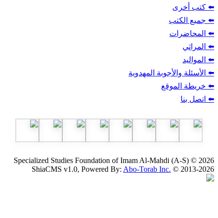
ب
أجوبة المهدوية
وقع
Specialized Studies Foundation of Imam Al-Mahdi
ShiaCMS v1.0, Powered By:
Abo-Torab Inc.