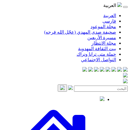
موعود
صدى المهدي (عجّل الله فرجه)
لأربعين
انتظار
قافة المهدوية
ى ترانا ونراك
 الاجتماعي