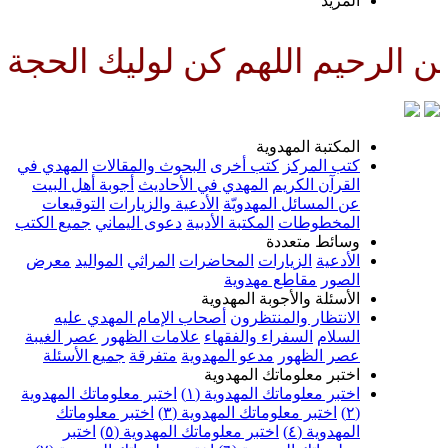
لمزيد
اللهم كن لوليك الحجة بن الحسن 
لمكتبة المهدوية
تب المركز
كتب أخرى
البحوث والمقالات
المهدي في
لقرآن الكريم
المهدي في الأحاديث
أجوبة أهل البيت
ن المسائل المهدويّة
الأدعية والزيارات
التوقيعات
لمخطوطات
المكتبة الأدبية
دعوى اليماني
جميع الكتب
سائط متعددة
لأدعية
الزيارات
المحاضرات
المراثي
المواليد
معرض
لصور
مقاطع مهدوية
لأسئلة والأجوبة المهدوية
لانتظار والمنتظرون
أصحاب الإمام المهدي عليه
لسلام
السفراء والفقهاء
علامات الظهور
عصر الغيبة
صر الظهور
مدعو المهدوية
متفرقة
جميع الأسئلة
ختبر معلوماتك المهدوية
ختبر معلوماتك المهدوية (١)
اختبر معلوماتك المهدوية
اختبر معلوماتك المهدوية (٣)
اختبر معلوماتك
لمهدوية (٤)
اختبر معلوماتك المهدوية (٥)
اختبر