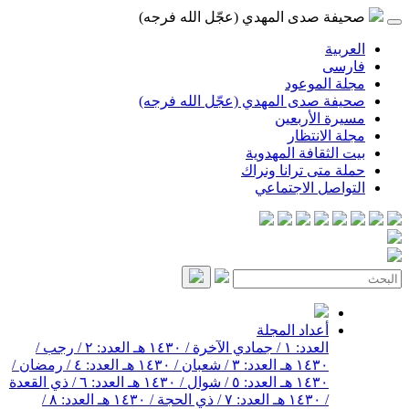
صحيفة صدى المهدي (عجّل الله فرجه)
العربية
فارسی
مجلة الموعود
صحيفة صدى المهدي (عجّل الله فرجه)
مسيرة الأربعين
مجلة الانتظار
بيت الثقافة المهدوية
حملة متى ترانا ونراك
التواصل الاجتماعي
أعداد المجلة
العدد: ١ / جمادي الآخرة / ١٤٣٠ هـ
العدد: ٢ / رجب /
١٤٣٠ هـ
العدد: ٣ / شعبان / ١٤٣٠ هـ
العدد: ٤ / رمضان /
١٤٣٠ هـ
العدد: ٥ / شوال / ١٤٣٠ هـ
العدد: ٦ / ذي القعدة
/ ١٤٣٠ هـ
العدد: ٧ / ذي الحجة / ١٤٣٠ هـ
العدد: ٨ /