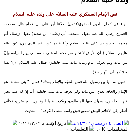
نص الإمام العسكري عليه السلام على ولده عليه السلام
جاء في كمال الدين للصدوق(قدس): حدّثنا أبو علي بن همام قال: سمعت
العمري رضي الله عنه يقول: سمعت أبي (عثمان بن سعيد) يقول: ((سئل أبو
محمد الحسن بن علي عليه السلام وأنا عنده عن الخبر الذي روي عن آبائه
عليهم السلام: ( أن الأرض لا تخلو من حجة لله على خلقه إلى يوم القيامة وإنّ
من مات ولم يعرف إمام زمانه مات ميتة جاهلية). فقال عليه السلام: (إنّ هذا
حقّ كما أن النّهار حق).
فقيل له : يا بن رسول الله فمن الحجّة والإمام بعدك؟ فقال: "ابني محمد، هو
الإمام والحجّة بعدي، من مات ولم يعرفه مات ميتة جاهلية. أما إنّ له غيبة يحار
فيها الجاهلون، ويهلك فيها المبطلون، ويكذب فيها الوقاتون، ثم يخرج، فكأنّي
أنظر إلى الاعلام البيض تخفق فوق راسه بنجف الكوفة"... الحديث.
العدد: ٤ / رمضان / ١٤٣٠ هـ
تاريخ الإنشاء
:
٢٠١٢/١٢/٠٢
المشاهدات
:
٦.٠ K
التعليقات
:
٠