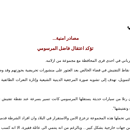
مصادر امنية...
تؤكد اعتقال فاضل المرسومي
لرباني في احدى قرى المحافظة مع مجموعة من ازلامه.
ويل، تهدف إلى تشويه صورة المرجعية الدينية الشيعية وإثارة النعرات الطائفية 
 رتلا من سيارات حديثة يستقلها المرسومي كانت تسير بسرعة عند نقطة تفتيش ف
وتفتيشها".
تي تحملها هذه المجموعة تزعزع الامن والاستقرار في البلاد وان افراد الشرطة ق
ن جهات خارجية بشكل كبير... وبالرغم من انه ينتمي الى عائلة فقيرة، الا انه كسب ث