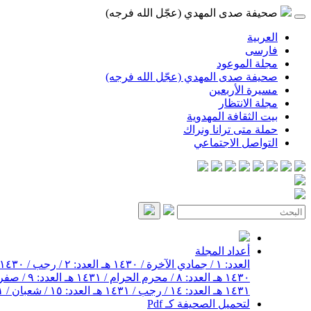
صحيفة صدى المهدي (عجّل الله فرجه)
العربية
فارسی
مجلة الموعود
صحيفة صدى المهدي (عجّل الله فرجه)
مسيرة الأربعين
مجلة الانتظار
بيت الثقافة المهدوية
حملة متى ترانا ونراك
التواصل الاجتماعي
أعداد المجلة
العدد: ١ / جمادي الآخرة / ١٤٣٠ هـ
العدد: ٢ / رجب / ١٤٣٠ هـ
١٤٣٠ هـ
العدد: ٨ / محرم الحرام / ١٤٣١ هـ
العدد: ٩ / صفر / ١٤٣١ هـ
١٤٣١ هـ
العدد: ١٤ / رجب / ١٤٣١ هـ
العدد: ١٥ / شعبان / ١٤٣١ هـ
لتحميل الصحيفة كـ Pdf