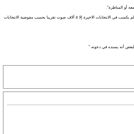
ه أو المناظرة".
من جهته قال عبد الكريم منعم وهو مسوؤل محلي في قضاء الخالص ان تيار المرسومي "دخل مؤخرا الى العملية السياسية وكانت لديه قائمة انتخابية باسم الداعي ولم يكسب في الانتخابات الاخيرة إلا ٥ آلاف صوت تقريبا بحسب مفوضية الانتخابات
لبعض أنه يسنده في دعوته."