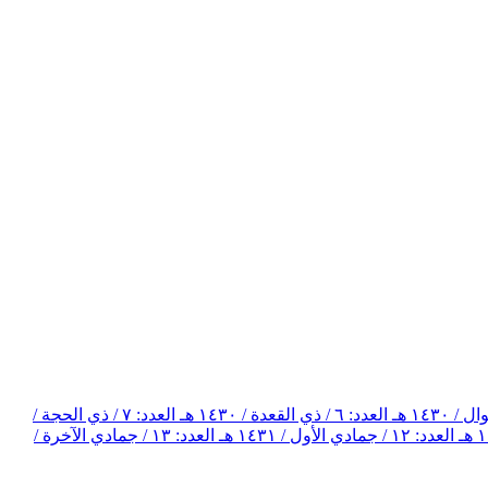
العدد: ٦ / ذي القعدة / ١٤٣٠ هـ
العدد: ٧ / ذي الحجة /
العدد: ١٢ / جمادي الأول / ١٤٣١ هـ
العدد: ١٣ / جمادي الآخرة /