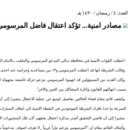
العدد: ٤ / رمضان / ١٤٣٠ هـ
مصادر امنية... تؤكد اعتقال فاضل المرسومي
اعتقلت القوات الامنية في محافظة ديالى المدعو المرسومي والملقب بـالامام ا
وقالت الشرطة انها قد اعتقلت المرسومي و١٣ من مساعديه وحراسه عند احدى نقاط التفتيش في قضاء الخالص بعد العثور على منشورات تحريضية بحوزتهم وقد وصل عدد المعتقلين من هذه المجموعة المتطرفة إلى ٢٨ شخصاً.
وكان العديد من المسؤولين قد اتهموا المرسومي بتزعم حركة غامضة مجهولة التم
بسبب انتهاكهم للقانون واثارة المشاكل بين الحين والاخر".
وكشف قائم مقام قضاء الخالص تفاصيل اوسع عن عملية الاعتقال مشيرا إلى أن
السرعة ما حدا بافراد الشرطة الموجودين في النقطة الامنية الى ايقاف السيارات 
مشيرا إلى أن قاضي التحقيق أصدر مذكرة اعتقال بحقهم "لان تلك المنشورات ال
وأضاف القائم مقام ان "المرسومي يتزعم تياراً غريباً _لا تعرف اصوله_ مدعوماً م