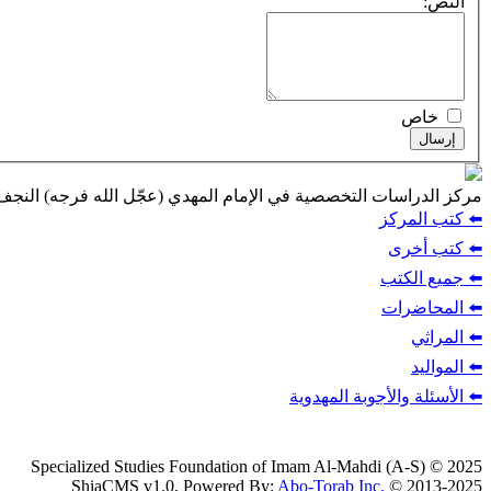
النص:
خاص
إرسال
مركز الدراسات التخصصية في الإمام المهدي (عجّل الله فرجه) النج
⬅️ كتب المركز
⬅️ كتب أخرى
⬅️ جميع الكتب
⬅️ المحاضرات
⬅️ المراثي
⬅️ المواليد
⬅️ الأسئلة والأجوبة المهدوية
Specialized Studies Foundation of Imam Al-Mahdi (A-S) © 2025
ShiaCMS v1.0, Powered By:
Abo-Torab Inc.
© 2013-2025