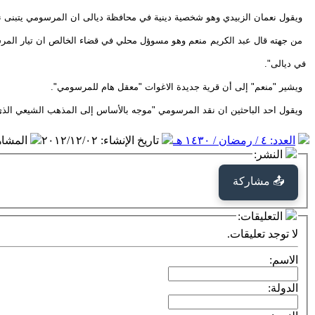
ويقول نعمان الزبيدي وهو شخصية دينية في محافظة ديالى ان المرسومي يتبنى نظر
في ديالى".
ويشير "منعم" إلى أن قرية جديدة الاغوات "معقل هام للمرسومي".
ويقول احد الباحثين ان نقد المرسومي "موجه بالأساس إلى المذهب الشيعي الذي
العدد: ٤ / رمضان / ١٤٣٠ هـ
تاريخ الإنشاء
:
٢٠١٢/١٢/٠٢
المشا
النشر:
📤 مشاركة
التعليقات:
لا توجد تعليقات.
الاسم:
الدولة: