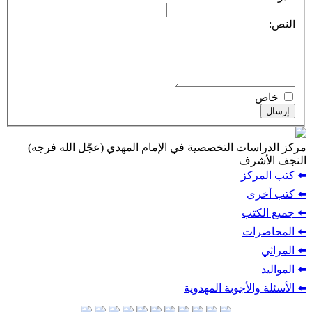
النص:
خاص
إرسال
مركز الدراسات التخصصية في الإمام المهدي (عجّل الله فرجه)
النجف الأشرف
⬅️ كتب المركز
⬅️ كتب أخرى
⬅️ جميع الكتب
⬅️ المحاضرات
⬅️ المراثي
⬅️ المواليد
⬅️ الأسئلة والأجوبة المهدوية