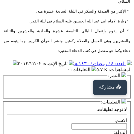
السلام.
* الإكثار من الصدقة والشكر في الليلة السابعة عشرة منه.
* زيارة الامام ابي عبد الله الحسين عليه السلام في ليلة القدر.
* أن يقوم بإعمال الليالي التاسعة عشرة والحادية والعشرين والثالثة
والعشرين, وهي الغسل والصلاة ركعتين ونشر القرآن الكريم, وما يتبعه من
دعاء وكما هو مفصل في كتب الدعاء المعتبرة.
العدد: ٤ / رمضان / ١٤٣٠ هـ
تاريخ الإنشاء
:
٢٠١٢/١٢/٠٢
المشاهدات
:
٥.٧ K
التعليقات
:
٠
النشر:
📤 مشاركة
التعليقات:
لا توجد تعليقات.
الاسم:
الدولة: