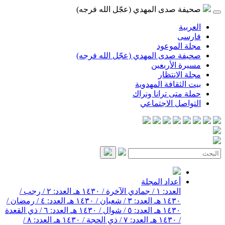
صحيفة صدى المهدي (عجّل الله فرجه)
العربية
فارسی
مجلة الموعود
صحيفة صدى المهدي (عجّل الله فرجه)
مسيرة الأربعين
مجلة الانتظار
بيت الثقافة المهدوية
حملة متى ترانا ونراك
التواصل الاجتماعي
أعداد المجلة
العدد: ١ / جمادي الآخرة / ١٤٣٠ هـ
العدد: ٢ / رجب /
١٤٣٠ هـ
العدد: ٣ / شعبان / ١٤٣٠ هـ
العدد: ٤ / رمضان /
١٤٣٠ هـ
العدد: ٥ / شوال / ١٤٣٠ هـ
العدد: ٦ / ذي القعدة
/ ١٤٣٠ هـ
العدد: ٧ / ذي الحجة / ١٤٣٠ هـ
العدد: ٨ /