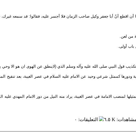
ا أن اقطع أنّ أبا جعفر وكيل صاحب الزمان فلا أجسر عليه، فقالوا: قد سمعه غيرك، ف
ة من لعن.
باب أولى.
ة وتكذيب قول النبي صلى الله عليه وآله وسلم الذي (لاينطق عن الهوى ان هو الا وحي 
دورها كممثل شرعي وحيد عن الامام عليه السلام في عصر الغيبة، بعد تنقيح المناط 
ها لمنصب الامامة في عصر الغيبة، يراد منه النيل من دور الامام المهدي عليه الس
مشاهدات
:
٦.٥ K
التعليقات
:
٠