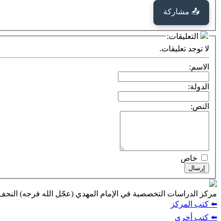
📤 مشاركة
التعليقات:
لا توجد تعليقات.
الاسم:
الدولة:
النص:
خاص
إرسال
مركز الدراسات التخصصية في الإمام المهدي (عجّل الله فرجه) النج
⬅️ كتب المركز
⬅️ كتب أخرى