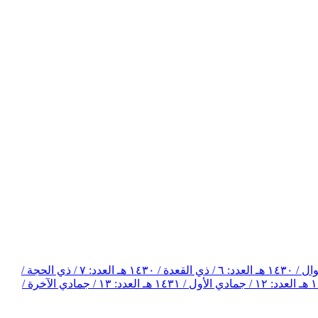
العدد: ٦ / ذي القعدة / ١٤٣٠ هـ
العدد: ٧ / ذي الحجة /
العدد: ١٢ / جمادي الأول / ١٤٣١ هـ
العدد: ١٣ / جمادي الآخرة /