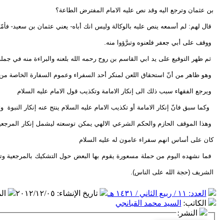
بن عثمان وترجع اليه وقد نص عليه الامام المفترض الطاعة؟
قال لهم: لم أسمعه ينص عليه بالوكالة وليس انك أباه- يعني عثمان بن سعيد- فأمّ
ووقف على أبي جعفر فلعنوه وتبرَّؤوا منه.
ثم ظهر التوقيع على يد ابي القاسم بن روح رحمه الله بلعنه والبراءة منه في جمل
وهو ظاهر من أنّ استحقاق اللعن لمنكر أحد السفراء وعموم السفارة الخاصة من 
ويرجع الفقهاء سبب ذلك الى إنكار الامامة وتكذيب قول الامام عليه السلام
وكما سبق فانّ إنكار الامامة أو تكذيب الامام عليه السلام ينتج عنه إنكار النبو
وهذا الموقف الحازم والحكم الشرعي الالهي يمكن توسعته ليشمل إنكار المرجعية و
كان على أساس انهم سفراء عامون له عليه السلام
فما نشهده اليوم من حملة مسعورة يقوم بها البعض حول التشكيك بالمرجعية وتمثيل
الشريف (حجة الله على الناس).
العدد: ١١ / ربيع الثاني / ١٤٣١ هـ
تاريخ الإنشاء
:
٢٠١٢/١٢/٠٥
ال
الكاتب
:
السيد محمد القبانجي
النشر: