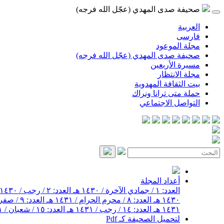
صحيفة صدى المهدي (عجّل الله فرجه)
العربية
فارسی
مجلة الموعود
صحيفة صدى المهدي (عجّل الله فرجه)
مسيرة الأربعين
مجلة الانتظار
بيت الثقافة المهدوية
حملة متى ترانا ونراك
التواصل الاجتماعي
أعداد المجلة
العدد: ١ / جمادي الآخرة / ١٤٣٠ هـ
العدد: ٢ / رجب / ١٤٣٠ هـ
١٤٣٠ هـ
العدد: ٨ / محرم الحرام / ١٤٣١ هـ
العدد: ٩ / صفر / ١٤٣١ هـ
١٤٣١ هـ
العدد: ١٤ / رجب / ١٤٣١ هـ
العدد: ١٥ / شعبان / ١٤٣١ هـ
لتحميل الصحيفة كـ Pdf