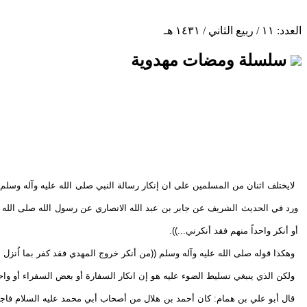
العدد: ١١ / ربيع الثاني / ١٤٣١ هـ
سلسلة ومضات مهدوية
لايختلف اثنان من المسلمين على ان إنكار رسالة النبي صلى الله عليه وآله وسلم ي
ورد في الحديث الشريف عن جابر بن عبد الله الانصاري عن رسول الله صلى الله ع
أو أنكر واحداً منهم فقد أنكرني...)).
وهكذا قوله صلى الله عليه وآله وسلم ((من أنكر خروج المهدي فقد كفر بما اُنزل 
ولكن الذي ينبغي تسليط الضوء عليه هو إن انكار السفارة أو بعض السفراء أو واحد
قال أبو علي بن همام: كان أحمد بن هلال من أصحاب أبي محمد عليه السلام فاج