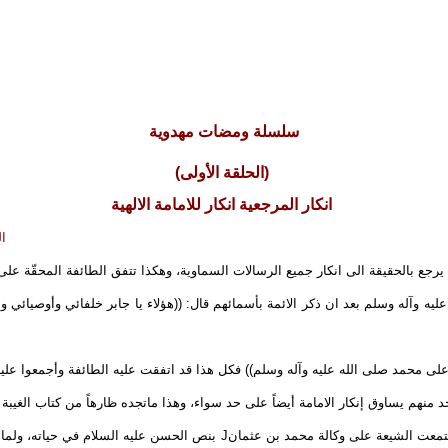
سلسلة ومضات مهدوية
(الحلقة الأولى)
انكار المرجعية انكار للامامة الالهية
ا
رجع بالحقيقة الى انكار جميع الرسالات السماوية، وهكذا تتفق الطائفة المحقّة على ان
ليه وآله وسلم بعد ان ذكر الائمة بأسمائهم قال: ((هؤلاء يا جابر خلفائي وأوصيا
على محمد صلى الله عليه وآله وسلم)) فكل هذا قد اتفقت عليه الطائفة وأجمعوا عليه
 منهم يساوق إنكار الامامة أيضاً على حد سواء، وهذا ماتجده ظارهاً من كتاب الغيبة
تمعت الشيعة على وكالة محمد بن عثمان
J
بنص الحسن عليه السلام في حياته، ولما 