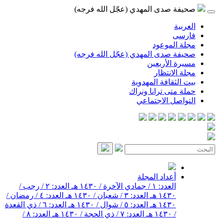
صحيفة صدى المهدي (عجّل الله فرجه)
العربية
فارسی
مجلة الموعود
صحيفة صدى المهدي (عجّل الله فرجه)
مسيرة الأربعين
مجلة الانتظار
بيت الثقافة المهدوية
حملة متى ترانا ونراك
التواصل الاجتماعي
أعداد المجلة
العدد: ١ / جمادي الآخرة / ١٤٣٠ هـ
العدد: ٢ / رجب /
١٤٣٠ هـ
العدد: ٣ / شعبان / ١٤٣٠ هـ
العدد: ٤ / رمضان /
١٤٣٠ هـ
العدد: ٥ / شوال / ١٤٣٠ هـ
العدد: ٦ / ذي القعدة
/ ١٤٣٠ هـ
العدد: ٧ / ذي الحجة / ١٤٣٠ هـ
العدد: ٨ /