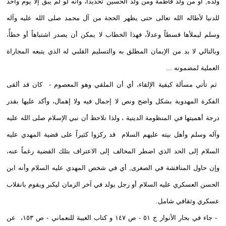
ولده, أو من ولد فاطمة ومن ولد الحسين تحديداً، وأنه لو لم يبق إلا يوم واحد
للدنيا لأطاله الله تعالى حتى يظهر الحجة من آل محمد صلى الله عليه وآله
وسلم ليملأها قسطاً وعدلاً، فهذا الخطاب لا يمكن أن يصدر اشتباهاً أو خطأً،
وبالتالي لا بد من الإيمان المطلق به والتسليم القلبي له الذي يتبعه المجاراة
العملية لمضمونه ...
ثم تأتي مسألة كيفية الإلقاء، أي أن الملقي وهو المعصوم - كان قد ألقى
الفكرة المهدوية بشكل واضح ونص لا إجمال فيه ولا إهمال، وأكد عليها بقدر
درجة أهميتها في المنظومة الدينية ، ولذا نلاحظ أن نبي الإسلام صلى الله عليه
وآله وسلم وأهل بيته عليهم السلام قد ركزوا كثيراً على قضية المهدي عليه
السلام إلى الحد الذي اضطر المخالف إلى الاعتراف بتلك القضية رغماً عنه،
وإن حاول المناقشة في الصغرى, أي في شخص المهدي عليه السلام وأنه ابن
الحسن العسكري عليه السلام أو رجل يولد في آخر الزمان ليكبر ويقوم بانقلاب
عسكري وثقافي شامل.
- جاء في بحار الأنوار ج ٥١ - ص ١٤٧ و كتاب الغيبة للنعماني - ص ١٥٣، عن