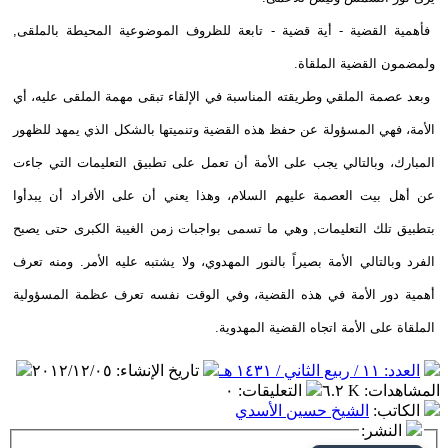
فأهمية القضية - أية قضية - تابعة للظروف الموضوعية المحيطة بالملقى,
ولمضمون القضية الملقاة.
وبعد عصمة الملقي وطريقته المناسبة في الإلقاء تبقى مهمة الملقى عليه، أي
الأمة، فهي المسؤولة عن حفظ هذه القضية وتنميتها بالشكل الذي يمهد للظهور
المبارك، وبالتالي يجب على الأمة أن تعمل على تطبيق التعليمات التي جاءت
عن أهل بيت العصمة عليهم السلام، وهذا يعني أن على الأفراد أن يبدأوا
بتطبيق تلك التعليمات, وهي ما تسمى بواجبات زمن الغيبة الكبرى حتى يصبح
الفرد وبالتالي الأمة بصيراً بالنور المهدوي، ولا يشتبه عليه الأمر. ومنه تعرف
أهمية دور الأمة في هذه القضية، وفي الوقت نفسه تعرف عظمة المسؤولية
الملقاة على الأمة اتجاه القضية المهدوية.
العدد: ١١ / ربيع الثاني / ١٤٣١ هـ
تاريخ الإنشاء
:
٢٠١٢/١٢/٠٥
المشاهدات
:
٦.٢ K
التعليقات
:
٠
الكاتب
:
الشيخ حسين الأسدي
النشر: