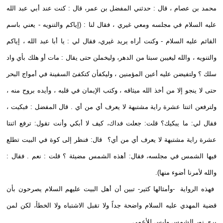
محمد بن عصام ، قال : حدثني المفضل بن عمر، قال : كنت عند أبي عبد الله
عليه السلام في مجلسه ومعي غيري ، فقال لنا : (إياكم والتنويه - يعني باسم
القائم عليه السلام - وكنت أراه يريد غيري، فقال لي : يا أبا عبد الله ، إياكم
والتنويه ، والله ليغيبن سبتا من الدهر، وليخملن حتى يقال : مات أو هلك بأي واد
سلك ؟ ولتفيضن عليه أعين المؤمنين ، وليكفأن كتكفئ السفينة في أمواج البحر
حتى لا ينجو إلا من أخذ الله ميثاقه ، وكتب الإيمان في قلبه ، وأيده بروح منه ،
ولترفعن اثنتا عشرة راية مشتبهة لا يعرف أي من أي . قال المفضل : فبكيت ،
فقال لي: ما يبكيك؟ قلت: جعلت فداك، كيف لا أبكي وأنت تقول: ترفع اثنتا
عشرة راية مشتبهة لا يعرف أي من أي؟ قال: فنظر إلى كوة في البيت تطلع
فيها الشمس في مجلسه، فقال: أهذه الشمس مضيئة ؟ قلت : نعم . فقال :
والله لأمرنا أضوء منها).
فهذه الرواية -وأمثالها كثير- تبين أن أهل البيت عليهم السلام يصرحون بأن
قضية المهدي عليه السلام واضحة جداً ولا تقبل الاشتباه ولا الخطأ، لكن لمن
يرى نور الشمس وليس للأعمى.