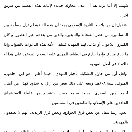
شهيد، إلا أننا نريد هنا أن نبذل محاولة جديدة لإثبات هذه القضية من طريق
آخر..
فنقول:إن من يلاحظ التاريخ الإسلامي يجد: أن هذه القضية لم تزل مسلّمة بين
المسلمين، من عصر الصحابة والتابعين، والذين من بعدهم عبر العصور، و كان
الكثيرون يدّعون، أو تدّعى لهم المهدية فتتلقى الأمة هذه الدعوات بالقبول، وإذا
ما نازع منازع، فإنما ينازع في انطباق المهدي عليه السلام الموعود على هذا أو
ذاك، لا في أصل المهدية..
ولعل أول من حاول التشكيك بأخبار المهدي - فيما أعلم - هو ابن خلدون،
المتوفى سنة ٨٠٨هـ. وتبعه على ذلك بعض من راق له شذوذ كهذا، من أمثال
أحمد أمين المصري، وسعد محمد حسن؛ بتشجيع من علماء الاستشراق
الحاقدين على الإسلام، والطامعين في المسلمين..
نعم.. ربما ينقل عن بعض فرق الخوارج، وبعض فرق الزيدية: أنهم لا يعتقدون
بالمهدية..
ولكنه نقل لا يعتمد على أساس، ولا على ركن وثيق, لأن الظاهر أنهم قد