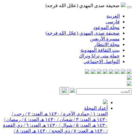
صحيفة صدى المهدي (عجّل الله فرجه)
العربية
فارسی
مجلة الموعود
صحيفة صدى المهدي (عجّل الله فرجه)
مسيرة الأربعين
مجلة الانتظار
بيت الثقافة المهدوية
حملة متى ترانا ونراك
التواصل الاجتماعي
أعداد المجلة
العدد: ١ / جمادي الآخرة / ١٤٣٠ هـ
العدد: ٢ / رجب /
١٤٣٠ هـ
العدد: ٣ / شعبان / ١٤٣٠ هـ
العدد: ٤ / رمضان /
١٤٣٠ هـ
العدد: ٥ / شوال / ١٤٣٠ هـ
العدد: ٦ / ذي القعدة
/ ١٤٣٠ هـ
العدد: ٧ / ذي الحجة / ١٤٣٠ هـ
العدد: ٨ /