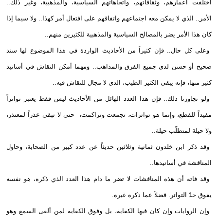
اختلفت أعمارهم، وثقافاتهم، واتجاهاتهم السياسية، والمذهبية، وغير ذلك..
الأمر.. الذي لا يمكن معه اجتماعهم واتفاقهم على افتعال أمر كهذا.. ولا سيما إذا
كان هذا الأمر يضر بالمصالح السياسية والمذهبية للكثيرين منهم..
وعلى كل حال.. فإن كثيراً من الأحاديث الواردة في هذا الموضوع لها سند
صحيح أو حسن لدى جميع الفرق والمذاهب.. ومهما أمكن النقاش في أسانيد
كثير منها، فإنه يبقى الكثير الطيب، الذي لا مجال للنقاش فيه..
ولو تجاوزنا ذلك.. فإن هذا العدد الهائل من الأحاديث ليس فقط يعتبر تواتراً
مفيداً للقطع، وإنما هو تواترات، تجمعت وتراكمت، حتى لا تبقي عذراً لمعتذر،
ولا حيلة لمتطلّب حيلة..
وقد ذكر ابن خلدون ثمانية وثلاثين حديثاً عن عدد كبير من الصحابة، وحاول
المناقشة في أسانيدها..
وقد فاته أن هذه المناقشات لا تضر ما دام هذا العدد الذي ذكره، هو نفسه
يفوق حدّ التواتر. فضلاً عما ذكره غيره.
وإن الروايات وإن كان فيها الكفاية، بل وفوق الكفاية لمن ألقى السمع وهو