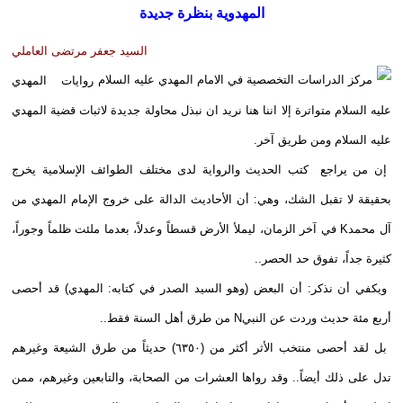
المهدوية بنظرة جديدة
السيد جعفر مرتضى العاملي
روايات المهدي
عليه السلام متواترة إلا اننا هنا نريد ان نبذل محاولة جديدة لاثبات قضية المهدي
عليه السلام ومن طريق آخر.
إن من يراجع كتب الحديث والرواية لدى مختلف الطوائف الإسلامية يخرج
بحقيقة لا تقبل الشك، وهي: أن الأحاديث الدالة على خروج الإمام المهدي من
آل محمد
K
في آخر الزمان، ليملأ الأرض قسطاً وعدلاً، بعدما ملئت ظلماً وجوراً،
كثيرة جداً، تفوق حد الحصر..
ويكفي أن نذكر: أن البعض (وهو السيد الصدر في كتابه: المهدي) قد أحصى
أربع مئة حديث وردت عن النبي
N
من طرق أهل السنة فقط..
بل لقد أحصى منتخب الأثر أكثر من (٦٣٥٠) حديثاً من طرق الشيعة وغيرهم
تدل على ذلك أيضاً.. وقد رواها العشرات من الصحابة، والتابعين وغيرهم، ممن