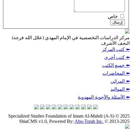
خاص
إرسال
مركز الدراسات التخصصية في الإمام المهدي (عجّل الله فرجه)
النجف الأشرف
⬅️ كتب المركز
⬅️ كتب أخرى
⬅️ جميع الكتب
⬅️ المحاضرات
⬅️ المراثي
⬅️ المواليد
⬅️ الأسئلة والأجوبة المهدوية
Specialized Studies Foundation of Imam Al-Mahdi (A-S) © 2025
ShiaCMS v1.0, Powered By:
Abo-Torab Inc.
© 2013-2025