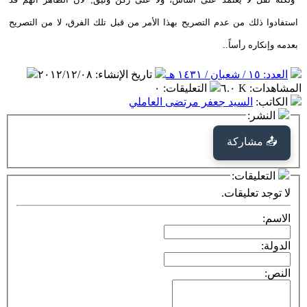
استفادوا ذلك من عدم التصريح بهذا الأمر من قبل تلك الفرق، لا من التصريح
بعدمه وإنكاره رأساً..
العدد: ١٥ / شعبان / ١٤٣١ هـ
تاريخ الإنشاء
:
٢٠١٢/١٢/٠٨
المشاهدات
:
٦.٠ K
التعليقات
:
٠
الكاتب
:
السيد جعفر مرتضى العاملي
النشر:
📤 مشاركة
التعليقات:
لا توجد تعليقات.
الاسم:
الدولة:
النص: