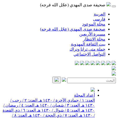
صحيفة صدى المهدي (عجّل الله فرجه)
العربية
فارسی
مجلة الموعود
صحيفة صدى المهدي (عجّل الله فرجه)
مسيرة الأربعين
مجلة الانتظار
بيت الثقافة المهدوية
حملة متى ترانا ونراك
التواصل الاجتماعي
أعداد المجلة
العدد: ١ / جمادي الآخرة / ١٤٣٠ هـ
العدد: ٢ / رجب /
١٤٣٠ هـ
العدد: ٣ / شعبان / ١٤٣٠ هـ
العدد: ٤ / رمضان /
١٤٣٠ هـ
العدد: ٥ / شوال / ١٤٣٠ هـ
العدد: ٦ / ذي القعدة
/ ١٤٣٠ هـ
العدد: ٧ / ذي الحجة / ١٤٣٠ هـ
العدد: ٨ /