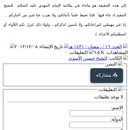
إلى هذه الحقيقة هو ماجاء في مكاتبة الإمام المهدي عليه السلام للشيخ
المفيد,اذ جاء فيها: فإنا نحيط علما بأنبائكم، ولا يعزب عنا شئ من أخباركم ...
إنا غير مهملين لمراعاتكم، ولا ناسين لذكركم ، ولولا ذلك لنزل بكم اللأواء أو
اصطلمكم الأعداء..).
العدد: ١٦ / رمضان / ١٤٣١ هـ
تاريخ الإنشاء
:
٢٠١٢/١٢/٠٨
المشاهدات
:
٦.٥ K
التعليقات
:
٠
الكاتب
:
الشيخ حسين الأسدي
النشر:
📤 مشاركة
التعليقات:
لا توجد تعليقات.
الاسم:
الدولة: