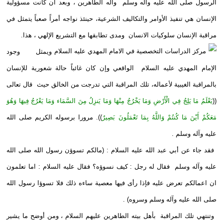
الرسول صلى الله عليه وآله وسلم وآله الطاهرين ، وبعد أن كانت مسؤولية
الإنسان هي تنفيذ الأوامر والتكاليف الشرعية، حينئذ نواجه أمراً صعباً يتمثل في
مراقبة الإنسان سلوكيات الانسان ومدى تطابقها مع التشريع الإلهي ، هذا.
ويمثل وجود
الإمام المهدي عليه السلام الواقعي وإن كان غائباً حالة شعورية للإنسان
بالمراقبة الغيبية لأعماله، تلك المراقبة التي تدرجت من الخالق حيث قال تعالى
((
يَعْلَمُ مَا يَلِجُ فِي الْأَرْضِ وَمَا يَخْرُجُ مِنْهَا وَمَا يَنزِلُ مِنَ السَّمَاء وَمَا يَعْرُجُ فِيهَا وَهُوَ
مَعَكُمْ أَيْنَ مَا كُنتُمْ وَاللَّهُ بِمَا تَعْمَلُونَ بَصِيرٌ
)). مرورا برسوله الكريم صلى الله
عليه وآله وسلم .
فقد جاء عن أبي عبد الله عليه السلام : (مالكم تسوؤن رسول الله صلى الله
عليه وآله وسلم فقال له رجل : كيف نسوؤه؟ فقال عليه السلام : اما تعلمون
ان اعمالكم تعرض عليه فإذا رأى فيها معصية ساءه ذلك فلا تسوؤا رسول الله
صلى الله عليه وآله وسلم وسروه) .
وتنتهي تلك المراقبة بأهل بيته الطاهرين عليهم السلام ، ومن أوضح ما يشير