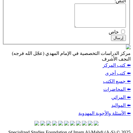
النص:
خاص
إرسال
مركز الدراسات التخصصية في الإمام المهدي (عجّل الله فرجه)
النجف الأشرف
⬅️ كتب المركز
⬅️ كتب أخرى
⬅️ جميع الكتب
⬅️ المحاضرات
⬅️ المراثي
⬅️ المواليد
⬅️ الأسئلة والأجوبة المهدوية
Specialized Studies Foundation of Imam Al-Mahdi (A-S) © 2025