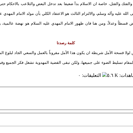
ك والفتك والقتل، خاصة ان الاسلام بدأ ضعيفا بعد تدخل البعض والتلاعب بالاحكام حت
لله عليه وآله وسلم، والالتزام الثالث هو الاعتقاد الكلي بأن مولد الامام المهدي عل
ض قسطاً وعدلاً، ومن هنا فان ظهور الامام المهدي عليه السلام هو نهضة عالمية، وعل
كلمة رصدنا
فسحة الأمل شريطة ان يكون هذا الأمل مقروناً بالعمل والسعي الجاد لبلوغ المراد
لمقام تسليط الضوء على جميعها، ولكن تبقى القضية المهدوية تشغل فكر الجميع وفي 
اهدات
:
٥.٦ K
التعليقات
:
٠