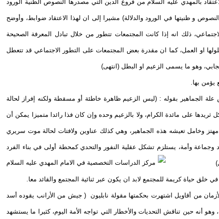
ن الاعتقاد بالمهدي عليه السلام من فروع الدين التي مصدرها النصوص الظنية الورود
نصوص و ظنيتها في الورود والدلالة) مشيرا إلى ان لهذا الاعتقاد ضوابط، وأوضح
 الاجتماعي، ذلك انه إذا كانت المجتمعات تتطور من خلال تبادل المعرفة الصحيحة
لولها او العمل، كما ان مقدرة بعض المجتمعات على التطور الاجتماعي قد تتعطل
جابي، وهو ما يسمى الزعيم او البطل (انتهى)
يؤمن بها.
علة الجماهير بقوله : (ليس الزعيم ظاهرة خاطئة أو مسقطة ولكنه إفراز لحالة
ريدها على مائدة الكرام، ولا بالزعيم وحده وإن كان فذا رائدا متميزا يمكن أن
 مهتز وخامل تعيشه هذه الجماهير، وهي كذلك عناوين ولافتات لحالة موت سريري
وجماعة وأمة، يستلزم تشكل عقلية النفور والتحدي كمحطة أولى في بناء الفرد
)
خلق حياة كريمة للمجتمع لابد ان يكون عبر ثنائية المجتمع والقائد معا.
الأزمان من أقاويل اشتهرت بحكمتها مقولة نابليون ( جيش من الأرانب يقوده أسد
هو أنه حين تناقش التحديات والأخطار التي تواجه الأمة اليوم، كثيرا ما يستشهد