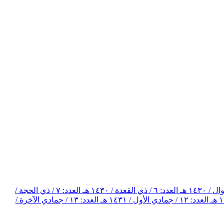
العدد: ٦ / ذي القعدة / ١٤٣٠ هـ
العدد: ٧ / ذي الحجة /
العدد: ١٢ / جمادي الأول / ١٤٣١ هـ
العدد: ١٣ / جمادي الآخرة /