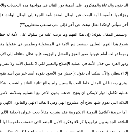
الباحثون والدعاة والمفكرون على أهمية دور القائد في مواجهة هذه التحديات والأ
وهزائمها. فأصبحنا أمة البحث عن البطل المنقذ ،أمة اللجوء إلى البطل الواحد، فإذ
آخر سيأتي !وهكذا نظل نبحث عن آخر فإلى متى سنبقى منتظرين؟؟)
ويستمر المقال بقوله: (إن هذا الفهم وما ترتب عليه من سلوك على الأمة له خطو
شيوع هذا الفهم السلبي يستبعد دور الأمة في المسئولية ويطمس في عقولها مفهوم المسؤولي
ومهما توالت أمام عيونها صور العجز والفشل والهزيمة فإنها تظل متثاقلة إلى الأ
ودور الفرد من خلال الأمة في عملية الإصلاح والتغيير لكي لا تكسل الأمة ولا تفتر ول
إلا الانتظار، والآن يمكننا أن نقول :( جيش من الأسود يقوده أسد خير من أسد يقود 
وترى رصدنا ان المقال خلط الغث بالسمين ولم يعالج ثنائية القائد والشعب بشكل ص
عملية تكامل ادوار لايمكن ان ينجح احدهما بدون الآخر مع التسليم بسلامة الاطر
الثلاثة التي يقوم عليها نجاح أي مشروع الهي وهي (القائد الالهي والقانون الالهي و
أما جريدة (ايلاف) اليومية الالكترونية فقد نشرت مقالاً تحت عنوان (جدلية الأ
العلاقة الجدلية بين تراجيديا كربلاء وفكرة الأمل المنقذ التي تضمنت طقوسا لها
الدينية وتخترق حدود الزمن الذي تنتسب اليه، بسبب ان تراجيديا كربلاء تعكس في ا