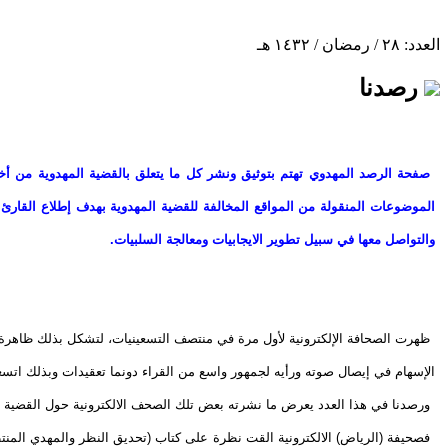
العدد: ٢٨ / رمضان / ١٤٣٢ هـ
رصدنا
صفحة الرصد المهدوي تهتم بتوثيق ونشر كل ما يتعلق بالقضية المهدوية من أخب
الموضوعات المنقولة من المواقع المخالفة للقضية المهدوية بهدف إطلاع القارئ 
والتواصل معها في سبيل تطوير الايجابيات ومعالجة السلبيات.
ظهرت الصحافة الإلكترونية لأول مرة في منتصف التسعينيات، لتشكل بذلك ظاهرة إع
الإسهام في إيصال صوته ورأيه لجمهور واسع من القراء دونما تعقيدات وبذلك اتس
ورصدنا في هذا العدد يعرض ما نشرته بعض تلك الصحف الالكترونية حول القضية ا