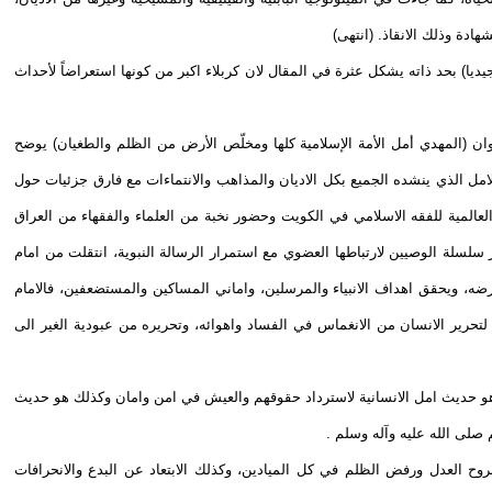
هادة وذلك الانقاذ. (انتهى)
يا) بحد ذاته يشكل عثرة في المقال لان كربلاء اكبر من كونها استعراضاً لأحداث
نوان (المهدي أمل الأمة الإسلامية كلها ومخلّص الأرض من الظلم والطغيان) يوضح
الامل الذي ينشده الجميع بكل الاديان والمذاهب والانتماءات مع فارق جزئيات حول
العالمية للفقه الاسلامي في الكويت وحضور نخبة من العلماء والفقهاء من العراق
ر سلسلة الوصيين لارتباطها العضوي مع استمرار الرسالة النبوية، انتقلت من امام
ضه، ويحقق اهداف الانبياء والمرسلين، واماني المساكين والمستضعفين، فالامام
ة لتحرير الانسان من الانغماس في الفساد واهوائه، وتحريره من عبودية الغير الى
 وهو حديث امل الانسانية لاسترداد حقوقهم والعيش في امن وامان وكذلك هو حديث
صلى الله عليه وآله وسلم .
روح العدل ورفض الظلم في كل الميادين، وكذلك الابتعاد عن البدع والانحرافات