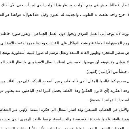
خطار، فظللنا نعيش في وهم الواحد، وننتظر هذا الواحد الذي لم يأت حتى الآن! ذلك ا
ا خرج واحد تعلقت به القلوب ، وانجذبت له العيون وقيل :هذا هو!إنه هو!هذا هو القا
رته لأنه يوجه إلى العمل الفردي ويحول دون العمل الجماعي ، ويفرز صورة خاطئة ق
ة الجماعية ويشيع التواكل على القيادات وحدها فمهما دعيت الأمة إلى التضحية والمشاركة 
رض تنتظر المعجزة وظهور القائد المنقذ وتظل ترسم له صورا غيبية أسطورية ،وتتجاذ
ا تتوانى ولا تتوهم أن مهمتها تنحصر في انتظار البطل الأسطوري وانتظار الفرد المنقذ ال
جيشاً من الأرانب ) (انتهى)
حيح كما عالجها المقال الذي قبله، فليس من الصحيح التركيز على دور القائد من دون
وحة الفكرية (أي قانون الحكم) وهذا الخلط يحصل كثيرا لدى الباحثين عند بحثهم عن
استعداد القواعد الشعبية).
لم والأمل في الخطاب الشيعي) وقد اشار المقال الى فكرة المنقذ الإلهي عبر الشعا
 أهمية بالغة، ولكنها شديدة الخصوصية والحساسية، ترتبط بالبعد الرمزي الذي تجسد
لخطاب الشيعي الشعبي ابعادا عديدة، منها ثنائية الألم والأمل وثنائية الموت والحيا