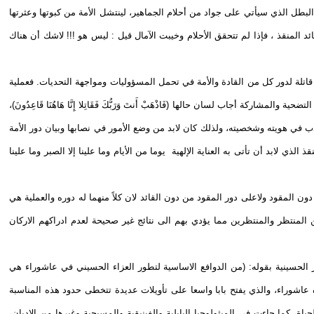
لبطل الذي سيأتي على جواد من أحلام الجماهير، لينتشل الأمة من كبوتها وعثرتها
ئد المنقذ ، فإذا لم تتحقق الأحلام وخيبت الآمال قيل : ليس هو !!! لاشك أن هناك
اتلة لدور كل من القادة والأمة في تحمل المسؤوليات ومواجهة التحديات. فعملية
أجاب لسان حالها (فَاذْهَبْ أَنتَ وَرَبُّكَ فَقَاتِلا إِنَّا هَاهُنَا قَاعِدُونَ)،
ب في هويته وشخصيته، ولذلك كان لابد من وضع الأمور في نصابها وبيان دور الأمة
ذي لابد أن تأتى به العناية الإلهية يوما من الأيام وما علينا إلا الصبر وما علينا
 المقود ولاعلى دور المقود من دون القائد لان كلاً منهما له دوره والعملية هي
 المنتظر والمنتظرين مما يؤدي بهم الى نتائج غير صحيحة لعدم ادراكهم الاركان
ئر الحسينية بقوله: (من الدوافع الاساسية لتطور العزاء الحسيني في عاشوراء هي
ه عاشوراء، والذي يفتح بابا واسعا على تأويلات عديدة تتخطى حدود هذه المناسبة
ة، كما جاءت في الميثولوجيا البابلية والفينيقية والمسيحية وغيرها من الاديان،