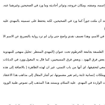
سمه، وصفته، ومكان خروجه، وتواتر أحاديثه وما ورد في الصحيحين وغيرهما عنه،
عد أن ملئت جوراً كما ورد في الصحيحين، لكنه يتحفظ على تسميته بالمهدي عليه
 الاسم، وهذا تعسف نقدي واضح حتى وان لم ترد رواية بالتصريح عن الاسم الا
ذ الفلسفة بجامعة الخرطوم تحت عنوان (المهدي المنتظر :تحليل منهجى للمهدوية
 بعض فرق اليهود ، وبعض فرق المسيحيين، كما قال به المغول،وورد في الديانات
 لتحقيقها، اي أنها من باب التمني، غير ان لهذه الظاهرة ( بالاضافة إلى هذه
 وملكات إنسانية ثابتة رغم تغير مضمونها، ثم أشار المقال إلى مذاهب هذا الاعتقاد
اديث الواردة في المهدي عليه السلام، ويستند هذا المذهب إلى نصوص ظنية الورود