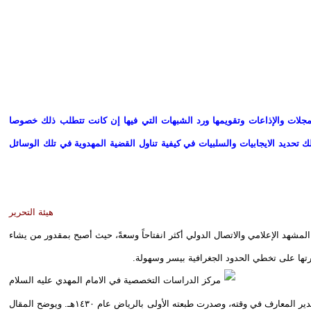
لمجلات والإذاعات وتقويمها ورد الشبهات التي فيها إن كانت تتطلب ذلك خصوصا
تحديد الايجابيات والسلبيات في كيفية تناول القضية المهدوية في تلك الوسائل
هيئة التحرير
مشهد الإعلامي والاتصال الدولي أكثر انفتاحاً وسعةً، حيث أصبح بمقدور من يشاء
رتها على تخطي الحدود الجغرافية بيسر وسهولة.
فصحيفة (الرياض) الالكترونية القت نظرة على كتاب (تحديق النظر والمهدي المنتظر عليه السلام) لمؤلفه الشيخ (محمد بن عبد العزيز المانع) المتوفى سنة ١٣٨٥هـ مدير المعارف في وقته، وصدرت طبعته الأولى بالرياض عام ١٤٣٠هـ. ويوضح المقال