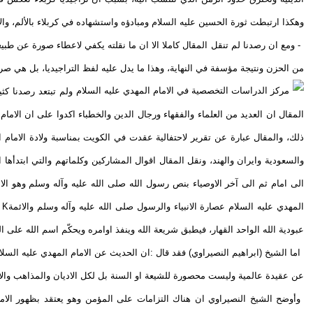
وهكذا ارتبطت ثورة الحسين عليه السلام ومبادؤه واستشهاده في كربلاء بالألم، والألم 
- ومع ان رصدنا لم تنقل المقال كاملا الا ان ما نقلته يكفي لاعطاء صورة عن طبي
من الحزن ونتيجة مؤسفة في النهاية، وهذا ما يدل عليه لفظ التراجيديا، بل هي صرا
ولم تبتعد رصدنا كث
المقال ان العديد من العلماء والفقهاء ورجال الدين والخطباء اكدوا على ان الاما
ذلك، والمقال عبارة عن تقرير لاحتفالية عقدت في الكويت بمناسبة ولادة الامام ا
والسعودية وايران والهند، ونقل المقال اقوال المشاركين وكلماتهم والتي ابتدأها 
الى امام ثم الى آخر الاوصياء بنص رسول الله صلى الله عليه وآله وسلم وهو ال
المهدي عليه السلام عصارة الانبياء والرسول صلى الله عليه وآله وسلم والائمة
K
و
عبودية الله الواحد القهار، فيطبق شريعة الله وينفذ اوامره ويحكّم اسم الله 
اما الشيخ (ابراهيم النصيراوي) فقد قال :ان الحديث عن الامام المهدي عليه الس
عن عقيدة عالمية وليست محصورة للشيعة او السنة بل لكل الاديان والمذاهب والانت
وأوضح الشيخ النصيراوي ان هناك التزامات على المؤمن وهو يعتقد بظهور الامام 