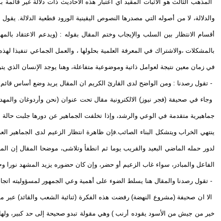
المذهب الثالث هو الاثبات المقيد اي اعتبار هذه الأحاديث ذات دلالة غير قائمة بذ
والدلالة، لا من أصوله التي مصدرها النصوص اليقينية الورود قطعية الدلالة. يق
أقسام الانتظار بين السلب والإيجاب وختم المقال بقوله : (ويدعم الاعتقاد بالمه
بالمشكلات ،والاشتراك في المعرفة العلمية بحلولها ، والعمل الجماعي تنفيذا ل
في زمان معين نتيجة لعوامل ذاتية وموضوعية متفاعلة، وهنا يوجد الإنسان الذي يتو
- تقول رصدنا : ومن الواضح لدى القارئ الكريم ان المقال يريد وضع أساس قائم 
وجاء في صحيفة (فجر نيوز) الالكترونية مقال تحت عنوان (نحن وأردوغان والمهد
جماهيرية متقدمة في الوعي والرشد، وإذا تخلفت الجماهير عن دورها جلبت حالة تغ
ينتهي الخراب ويتشكل البناء الصائب.فإن ظاهرة انتظار الزعيم لدى الجماهير ا
لدور حمله الماضي البعيد والقريب يوما ثم انطفأ وتلاشى، موضحا المقال إن ا
الفاعل والمبادر، سواء غاب الزعيم أو حضر، وإن كان حضوره يزيد المشهد نورا وج
- تقول رصدنا والمقال هنا يسلط الضوء على أهمية وعي الجمهور لمسؤوليته اتجاه 
الا ان صحيفة (مشروع النهضة) رفضت هذه الفكرة (ثنائية الشعب والقائد) عبر مقا
خير من جيش من الأسود يقوده أرنب ) وهي مقولة تبدو صحيحة إلى حد كبير، ولها مو