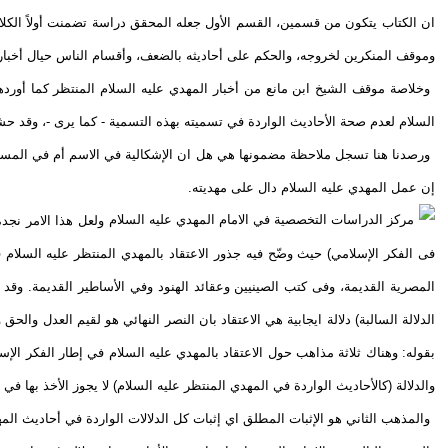
ان الكتاب يتكون من قسمين، القسم الأول جعله المحقق دراسة تضمنت أولاً الكلا
وموقف المنكرين لخروجه، والحكم على أحاديثه بالضعف، وأقسام الناس حيال أخباره
وخلاصة موقف الشيخ ابن مانع من أخبار المهدي عليه السلام المنتظر كما أوردها
السلام لعدم صحة الأحاديث الواردة في تسميته بهذه التسمية - كما يرى -، وقد حشد ل
ورصدنا هنا تسجل ملاحظة مضمونها هي هل ان الإشكالية في الاسم أم في المسم
إن عمل المهدي عليه السلام دال على مهديته.
ولعل هذا الامر نجد
فى الفكر الإسلامي) حيث وضّح فيه جذور الاعتقاد بالمهدي المنتظر عليه السلام
المصرية القديمة، وفى كتب الصينيين وعقائد الهنود وفي الأساطير القديمة. وقد
الدلالة السالبة) دلالة ايجابية هي الاعتقاد بان النصر النهائي هو لقيم العدل وال
بقوله: وهناك ثلاثة مذاهب حول الاعتقاد بالمهدي عليه السلام في إطار الفكر الإ
والدلالة (كالأحاديث الواردة في المهدي المنتظر عليه السلام) لا يجوز الأخذ بها في ا
والمذهب الثاني هو الإثبات المطلق اي إثبات كل الدلالات الواردة في أحاديث المهد