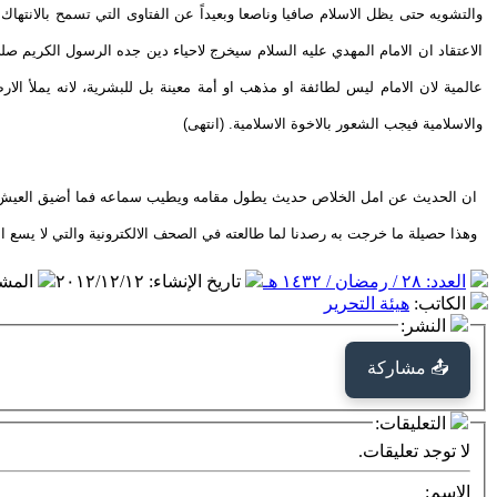
والتشويه حتى يظل الاسلام صافيا وناصعا وبعيداً عن الفتاوى التي تسمح بالانتها
الاعتقاد ان الامام المهدي عليه السلام سيخرج لاحياء دين جده الرسول الكريم صلى ا
عالمية لان الامام ليس لطائفة او مذهب او أمة معينة بل للبشرية، لانه يملأ الار
والاسلامية فيجب الشعور بالاخوة الاسلامية. (انتهى)
ان الحديث عن امل الخلاص حديث يطول مقامه ويطيب سماعه فما أضيق العيش لولا 
وهذا حصيلة ما خرجت به رصدنا لما طالعته في الصحف الالكترونية والتي لا يسع ا
العدد: ٢٨ / رمضان / ١٤٣٢ هـ
تاريخ الإنشاء
:
٢٠١٢/١٢/١٢
المش
الكاتب
:
هيئة التحرير
النشر:
📤 مشاركة
التعليقات:
لا توجد تعليقات.
الاسم: