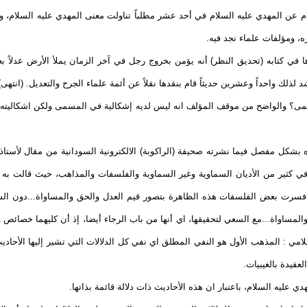
م عن المهدي عليه السلام في أحد عشر مطلباً تناولت معنى المهدي عليه السلام، وا
، ومؤلفات علماء نجد فيه.
 في كتابه (تحديق النظر) أنه يؤمن بخروج رجل في آخر الزمان يملأ الأرض عدلاً ب
ذلك واحداً وعشرين حديثاً قام بنقدها نقلاً عن أئمة علماء الجرح والتعديل. (انتهى)
ى؟ والواضح من موقف المؤلف انه ليس لديه إشكالية في المسمى ولكن اشكاليته في
ه بشكل مفصل فيما نشرته صحيفة (الراكوبة) الالكترونية السودانية من مقال لأستا
 في كثير من الأديان السماوية وغير السماوية والفلسفات والمذاهب، حيث قالت به
 فسرت بعض الفلسفات هذه الظاهرة بتصور قيم العدل والحق والمساواة...دون السعي
حق والمساواة...مع السعي لتحقيقها، اي أنها من باب الرجاء أيضا، إذ أن كليهما خصائص
سلامي : المذهب الأول هو النفي المطلق اي نفي كل الدلالات التي تشير إليها الأح
لعقيدة بالغيبيات.
ي عليه السلام، باعتبار ان هذه الأحاديث ذات دلالة قائمة بذاتها.