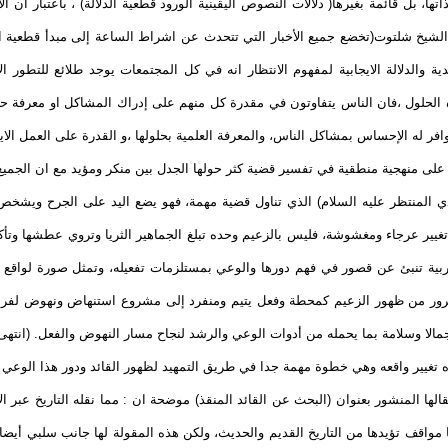
اتها، بل قائمة بغيرها( دلالات النصوص اليقينية الورود قطعية الدلالة) ، باعتبار أ
ول الشيخ شلتوت(تخضع جميع الأخبار التي تتحدث عن اشراط الساعة إلى مبدأ قطعية ال
دية والدلالة الايجابية لمفهوم الانتظار انه في كل المجتمعات يوجد طلائع للتطور
هذه الحلول ،فان الناس يتفاوتون في مقدرة كل منهم على إدراك المشاكل او معرفة ح
افر له الإحساس بمشاكل الناس، والمعرفة العلمية بحلولها ،و القدرة على العمل الاي
على منهجية منطقية في تفسير قضية كثر حولها الجدل بين منكر ومؤيد مع ان الجميع 
ي المنتظر عليه السلام) الذي تناول قضية مهمة، فهو يضع اليد على الجرح ويشخص 
يير عرجاء ومغشوشة، فليس بالزعيم وحده تبلغ الجماهير الثريا وتروي عطشها وتأكل ث
لعربية تنبئ عن قصور في فهم دورها والوعي بمستلزمات تفعيله، وتمثل صورة لواقع
لمرور من ظهور الزعيم كمحطة وفعل يتيم ومنفرد إلى مشروع استنهاض ونهوض لفرد 
مالا وسلامة بما يحمله من أدوات الوعي والرشد لنجاح مسار النهوض والفعل. (انتهى
تغيير واقعه وهي خطوة مهمة جدا في طريق التمهيد لظهور القائد ودور هذا الوعي في 
لها المنشور بعنوان (البحث عن القائد المنقذ) موضحة ان : مما نقله التاريخ عبر 
اقف تؤيدها من التاريخ القديم والحديث، ولكن هذه المقولة لها جانب سلبي أيضا، و