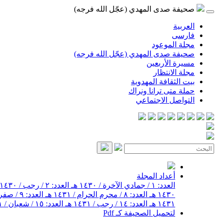
صحيفة صدى المهدي (عجّل الله فرجه)
العربية
فارسی
مجلة الموعود
صحيفة صدى المهدي (عجّل الله فرجه)
مسيرة الأربعين
مجلة الانتظار
بيت الثقافة المهدوية
حملة متى ترانا ونراك
التواصل الاجتماعي
أعداد المجلة
العدد: ١ / جمادي الآخرة / ١٤٣٠ هـ
العدد: ٢ / رجب / ١٤٣٠ هـ
١٤٣٠ هـ
العدد: ٨ / محرم الحرام / ١٤٣١ هـ
العدد: ٩ / صفر / ١٤٣١ هـ
١٤٣١ هـ
العدد: ١٤ / رجب / ١٤٣١ هـ
العدد: ١٥ / شعبان / ١٤٣١ هـ
لتحميل الصحيفة كـ Pdf