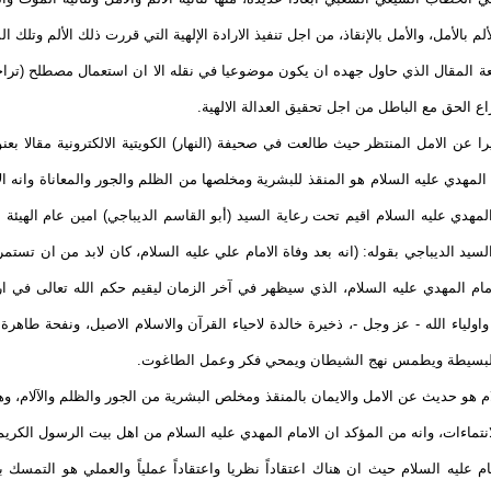
بالأمل، والأمل بالإنقاذ، من اجل تنفيذ الارادة الإلهية التي قررت ذلك الألم وتلك الش
عة المقال الذي حاول جهده ان يكون موضوعيا في نقله الا ان استعمال مصطلح (تراجيد
ع الحق مع الباطل من اجل تحقيق العدالة الالهية.
يرا عن الامل المنتظر حيث طالعت في صحيفة (النهار) الكويتية الالكترونية مقالا بع
م المهدي عليه السلام هو المنقذ للبشرية ومخلصها من الظلم والجور والمعاناة وانه 
لمهدي عليه السلام اقيم تحت رعاية السيد (أبو القاسم الديباجي) امين عام الهيئة 
السيد الديباجي بقوله: (انه بعد وفاة الامام علي عليه السلام، كان لابد من ان تستم
امام المهدي عليه السلام، الذي سيظهر في آخر الزمان ليقيم حكم الله تعالى في ار
اولياء الله - عز وجل -، ذخيرة خالدة لاحياء القرآن والاسلام الاصيل، ونفحة طاهر
على البسيطة ويطمس نهج الشيطان ويمحي فكر وعمل الطاغوت.
لام هو حديث عن الامل والايمان بالمنقذ ومخلص البشرية من الجور والظلم والآلام،
ماءات، وانه من المؤكد ان الامام المهدي عليه السلام من اهل بيت الرسول الكريم 
عليه السلام حيث ان هناك اعتقاداً نظريا واعتقاداً عملياً والعملي هو التمسك ب