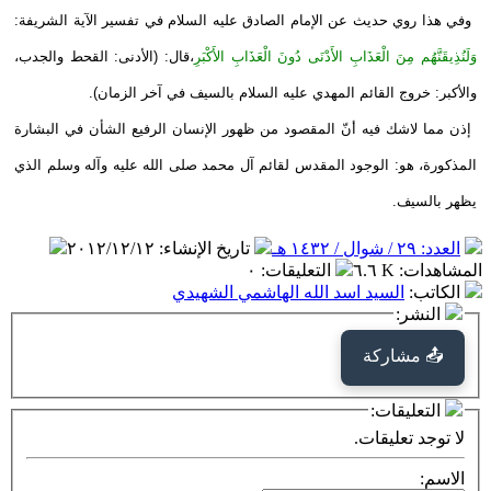
وفي هذا روي حديث عن الإمام الصادق عليه السلام في تفسير الآية الشريفة:
وَلَنُذِيقَنَّهُم مِنَ الْعَذَابِ الأَدْنَى دُونَ الْعَذَابِ الأَكْبَرِ
،قال: (الأدنى: القحط والجدب،
والأكبر: خروج القائم المهدي عليه السلام بالسيف في آخر الزمان).
إذن مما لاشك فيه أنّ المقصود من ظهور الإنسان الرفيع الشأن في البشارة
المذكورة، هو: الوجود المقدس لقائم آل محمد صلى الله عليه وآله وسلم الذي
يظهر بالسيف.
العدد: ٢٩ / شوال / ١٤٣٢ هـ
تاريخ الإنشاء
:
٢٠١٢/١٢/١٢
المشاهدات
:
٦.٦ K
التعليقات
:
٠
الكاتب
:
السيد اسد الله الهاشمي الشهيدي
النشر:
📤 مشاركة
التعليقات:
لا توجد تعليقات.
الاسم: