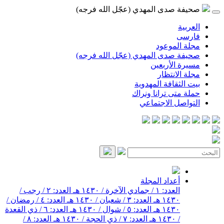
صحيفة صدى المهدي (عجّل الله فرجه)
العربية
فارسی
مجلة الموعود
صحيفة صدى المهدي (عجّل الله فرجه)
مسيرة الأربعين
مجلة الانتظار
بيت الثقافة المهدوية
حملة متى ترانا ونراك
التواصل الاجتماعي
أعداد المجلة
العدد: ١ / جمادي الآخرة / ١٤٣٠ هـ
العدد: ٢ / رجب /
١٤٣٠ هـ
العدد: ٣ / شعبان / ١٤٣٠ هـ
العدد: ٤ / رمضان /
١٤٣٠ هـ
العدد: ٥ / شوال / ١٤٣٠ هـ
العدد: ٦ / ذي القعدة
/ ١٤٣٠ هـ
العدد: ٧ / ذي الحجة / ١٤٣٠ هـ
العدد: ٨ /