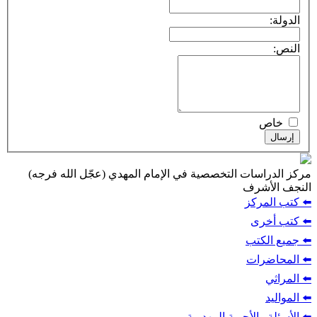
الدولة:
النص:
خاص
إرسال
مركز الدراسات التخصصية في الإمام المهدي (عجّل الله فرجه)
النجف الأشرف
⬅️ كتب المركز
⬅️ كتب أخرى
⬅️ جميع الكتب
⬅️ المحاضرات
⬅️ المراثي
⬅️ المواليد
⬅️ الأسئلة والأجوبة المهدوية