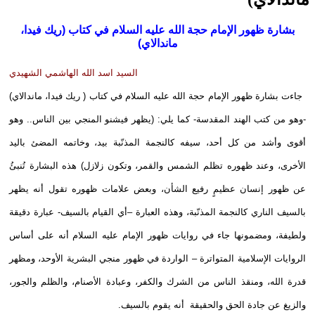
بشارة ظهور الإمام حجة الله عليه السلام في كتاب (ريك فيدا،
ماندالاي)
السيد اسد الله الهاشمي الشهيدي
جاءت بشارة ظهور الإمام حجة الله عليه السلام في كتاب ( ريك فيدا، ماندالاي)
-وهو من كتب الهند المقدسة- كما يلي: (يظهر فيشنو المنجي بين الناس.. وهو
أقوى وأشد من كل أحد، سيفه كالنجمة المذنّبة بيد، وخاتمه المضئ باليد
الأخرى، وعند ظهوره تظلم الشمس والقمر، وتكون زلازل) هذه البشارة تُنبئُ
عن ظهور إنسان عظيمٍ رفيع الشأن، وبعض علامات ظهوره تقول أنه يظهر
بالسيف الناري كالنجمة المذنّبة، وهذه العبارة –أي القيام بالسيف- عبارة دقيقة
ولطيفة، ومضمونها جاء في روايات ظهور الإمام عليه السلام أنه على أساس
الروايات الإسلامية المتواترة – الواردة في ظهور منجي البشرية الأوحد، ومظهر
قدرة الله، ومنقذ الناس من الشرك والكفر، وعبادة الأصنام، والظلم والجور،
والزيغ عن جادة الحق والحقيقة أنه يقوم بالسيف.