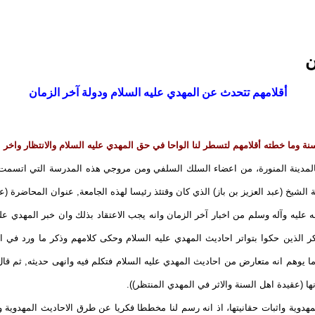
ن
أقلامهم تتحدث عن المهدي عليه السلام ودولة آخر الزمان
ة وما خطته أقلامهم لتسطر لنا الواحا في حق المهدي عليه السلام والانتظار واخر 
المدينة المنورة، من اعضاء السلك السلفي ومن مروجي هذه المدرسة التي اتسمت با
الشيخ (عبد العزيز بن باز) الذي كان وقتئذ رئيسا لهذه الجامعة, عنوان المحاضرة (ع
عليه وآله وسلم من اخبار آخر الزمان وانه يجب الاعتقاد بذلك وان خبر المهدي علي
 ذكر الذين حكوا بتواتر احاديث المهدي عليه السلام وحكى كلامهم وذكر ما ورد ف
لى ما يوهم انه متعارض من احاديث المهدي عليه السلام فتكلم فيه وانهى حديثه, ثم
 (عقيدة اهل السنة والاثر في المهدي المنتظر)).
هدوية واثبات حقانيتها، اذ انه رسم لنا مخططا فكريا عن طرق الاحاديث المهدوية وم