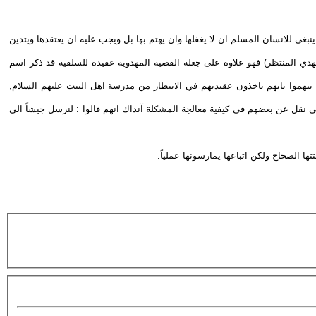
نبغي للانسان المسلم ان لا يغفلها وان يهتم بها بل ويجب عليه ان يعتقدها ويتدين
لمهدي المنتظر) فهو علاوة على جعله القضية المهدوية عقيدة للسلفية قد ذكر اسم
ا يتهموا بانهم ياخذون عقيدتهم في الانتظار من مدرسة اهل البيت عليهم السلام
,
 نقل عن بعضهم في كيفية معالجة المشكلة آنذاك انهم قالوا : لنرسل جيشاً الى
ا الصحاح ولكن اتباعها يمارسونها عملياً.