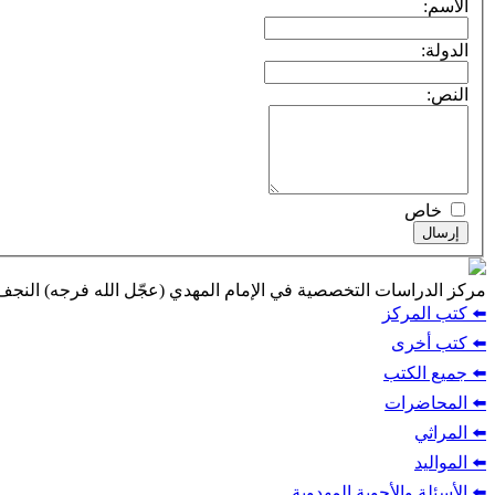
الاسم:
الدولة:
النص:
خاص
إرسال
مركز الدراسات التخصصية في الإمام المهدي (عجّل الله فرجه) النج
⬅️ كتب المركز
⬅️ كتب أخرى
⬅️ جميع الكتب
⬅️ المحاضرات
⬅️ المراثي
⬅️ المواليد
⬅️ الأسئلة والأجوبة المهدوية