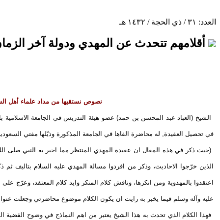
العدد: ٣١ / ذي الحجة / ١٤٣٢ هـ
أقلامهم تتحدث عن المهدي ودولة آخر الزما
نصوص نستقيها من مداد علماء أهل السن
الشيخ (العباد عبد المحسن بن حمد) عضو هيئة التدريس في الجامعة الاسلامية ب
في تحصيل العقيدة, له محاضرة القاها في الجامعة المذكورة وذيّلها مفتي السعودية 
(حيث ذكر في هذه المقال ان عقيدة المهدي المنتظر مما اخبر به النبي صلى الله 
الذين خرّجوا الاحاديث، وذكر من افردوا مسالة المهدي عليه السلام بتاليف ثم
اعتقدوا بالمهدوية ومن انكرها، وناقش كلام المنكر وايد كلام المعتقد، وعرّج ع
عليه وآله وسلم فيما يخبر به رايت ان يكون الكلام موضوع محاضرتي وجعلت عنوانها
فهذا الكلام الذي تحدث به هذا الشيخ يعتبر من اهم النماذج في وضوح القضية الم