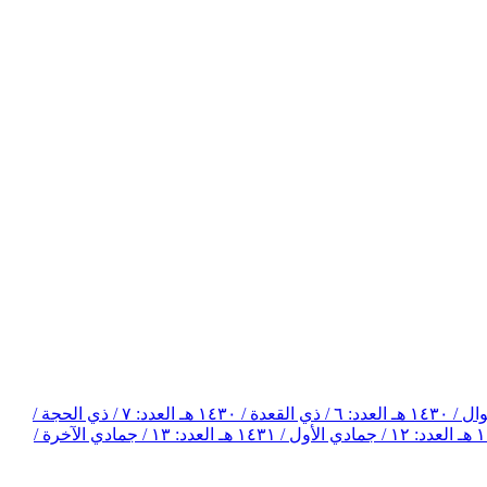
العدد: ٦ / ذي القعدة / ١٤٣٠ هـ
العدد: ٧ / ذي الحجة /
العدد: ١٢ / جمادي الأول / ١٤٣١ هـ
العدد: ١٣ / جمادي الآخرة /