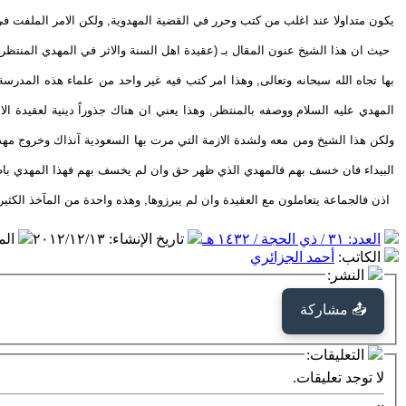
يكون متداولا عند اغلب من كتب وحرر في القضية المهدوية, ولكن الامر الملفت في 
حيث ان هذا الشيخ عنون المقال بـ (عقيدة اهل السنة والاثر في المهدي المنتظر) و
بها تجاه الله سبحانه وتعالى, وهذا امر كتب فيه غير واحد من علماء هذه المدرسة
المهدي عليه السلام ووصفه بالمنتظر, وهذا يعني ان هناك جذوراً دينية لعقيدة ال
ولكن هذا الشيخ ومن معه ولشدة الازمة التي مرت بها السعودية آنذاك وخروج مهد
البيداء فان خسف بهم فالمهدي الذي ظهر حق وان لم يخسف بهم فهذا المهدي با
اذن فالجماعة يتعاملون مع العقيدة وان لم يبرزوها, وهذه واحدة من المآخذ الكثيرة
العدد: ٣١ / ذي الحجة / ١٤٣٢ هـ
تاريخ الإنشاء
:
٢٠١٢/١٢/١٣
ال
الكاتب
:
أحمد الجزائري
النشر:
📤 مشاركة
التعليقات:
لا توجد تعليقات.