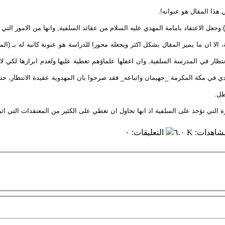
هذا المقال هو عنوانه!.
جعل الاعتقاد بامامة المهدي عليه السلام من عقائد السلفية, وانها من الامور التي ي
، الا ان ما يميز المقال بشكل اكثر ويجعله محورا للدراسة هو عنونة كاتبه له بـ (ا
انتظار في المدرسة السلفية, وان اغفلها علماؤهم تغطية عليها ولعدم ابرازها لكي ل
ي في مكة المكرمة _جهيمان واتباعه_ فقد صرحوا بان المهدوية عقيدة الانتظار، حتى
طل.
 التي تؤخذ على السلفية اذ انها تحاول ان تغطي على الكثير من المعتقدات التي اثبتته
مشاهدات
:
٦.٠ K
التعليقات
:
٠