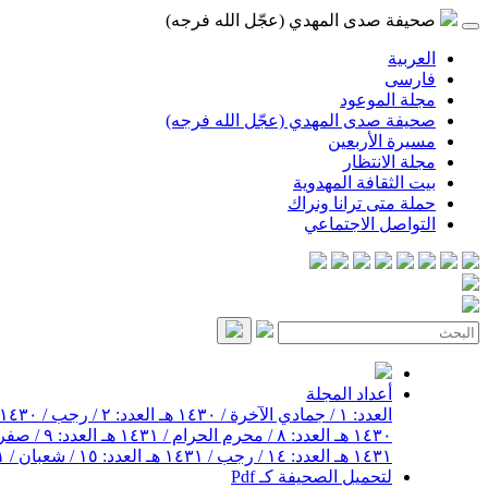
صحيفة صدى المهدي (عجّل الله فرجه)
العربية
فارسی
مجلة الموعود
صحيفة صدى المهدي (عجّل الله فرجه)
مسيرة الأربعين
مجلة الانتظار
بيت الثقافة المهدوية
حملة متى ترانا ونراك
التواصل الاجتماعي
أعداد المجلة
العدد: ١ / جمادي الآخرة / ١٤٣٠ هـ
العدد: ٢ / رجب / ١٤٣٠ هـ
١٤٣٠ هـ
العدد: ٨ / محرم الحرام / ١٤٣١ هـ
العدد: ٩ / صفر / ١٤٣١ هـ
١٤٣١ هـ
العدد: ١٤ / رجب / ١٤٣١ هـ
العدد: ١٥ / شعبان / ١٤٣١ هـ
لتحميل الصحيفة كـ Pdf