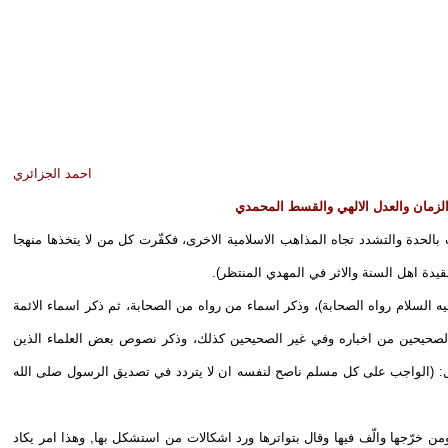
احمد الجزائري
الزمان والعدل الالهي والقسط المحمدي
لحدة والتشدد تجاه المذاهب الاسلامية الاخرى، فكفّرت كل من لا يتخذها منهجا
قيدة اهل السنة والاثر في المهدي المنتظر).
ه السلام رواه الصحابة)، وذكر اسماء من رواه من الصحابة، ثم ذكر اسماء الائمة
ي الصحيحين من اخباره وفي غير الصحيحين كذلك، وذكر نصوص بعض العلماء الذين
 قال: (الواجب على كل مسلم ناصح لنفسه ان لا يتردد في تصديق الرسول صلى الله
ن خرّجها والّف فيها وقال بتواترها ورد اشكالات من استشكل بها, وهذا امر يكاد