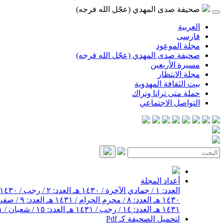
صحيفة صدى المهدي (عجّل الله فرجه)
العربية
فارسی
مجلة الموعود
صحيفة صدى المهدي (عجّل الله فرجه)
مسيرة الأربعين
مجلة الانتظار
بيت الثقافة المهدوية
حملة متى ترانا ونراك
التواصل الاجتماعي
أعداد المجلة
العدد: ١ / جمادي الآخرة / ١٤٣٠ هـ
العدد: ٢ / رجب / ١٤٣٠ هـ
١٤٣٠ هـ
العدد: ٨ / محرم الحرام / ١٤٣١ هـ
العدد: ٩ / صفر / ١٤٣١ هـ
١٤٣١ هـ
العدد: ١٤ / رجب / ١٤٣١ هـ
العدد: ١٥ / شعبان / ١٤٣١ هـ
لتحميل الصحيفة كـ Pdf