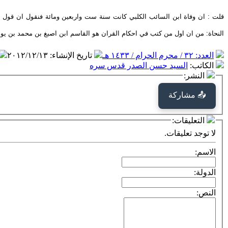
قلت : ان وفاة ابن السائب الكلبي كانت سنة ست واربعين ومائة فنقول ان قول 
النحاة: من ان اول من كتب في احكام القران هو القاسم ابن اصبغ بن محمد بن يوسف
العدد: ٣٢ / محرم الحرام / ١٤٣٣ هـ
تاريخ الإنشاء
:
٢٠١٢/١٢/١٣
الكاتب
:
السيد حسن الصدر قدس سره
النشر:
📤 مشاركة
التعليقات:
لا توجد تعليقات.
الاسم:
الدولة:
النص: