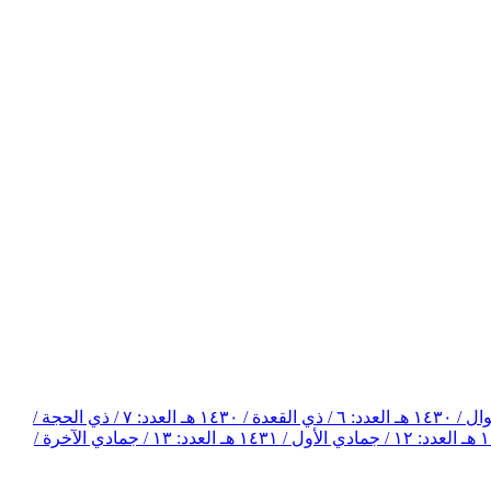
العدد: ٦ / ذي القعدة / ١٤٣٠ هـ
العدد: ٧ / ذي الحجة /
العدد: ١٢ / جمادي الأول / ١٤٣١ هـ
العدد: ١٣ / جمادي الآخرة /