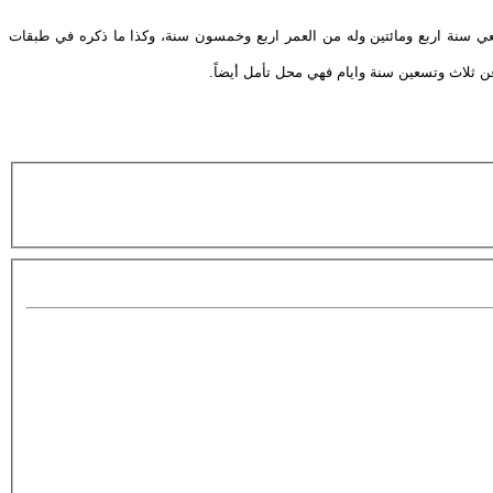
ي سنة اربع ومائتين وله من العمر اربع وخمسون سنة، وكذا ما ذكره في طبقات
ن ثلاث وتسعين سنة وايام فهي محل تأمل أيضاً.