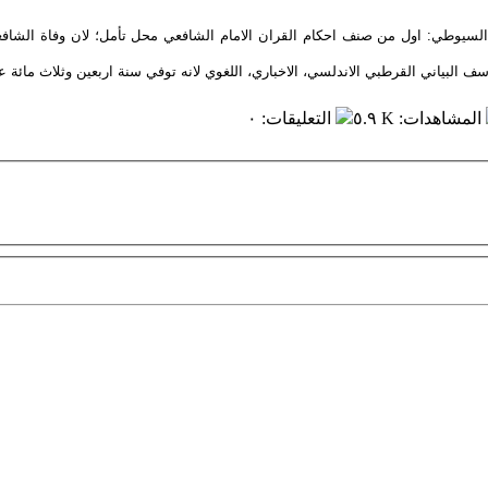
السيوطي: اول من صنف احكام القران الامام الشافعي محل تأمل؛ لان وفاة الشافع
 البياني القرطبي الاندلسي، الاخباري، اللغوي لانه توفي سنة اربعين وثلاث مائة ع
المشاهدات
:
٥.٩ K
التعليقات
:
٠