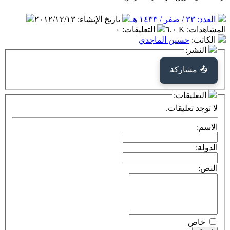
العدد: ٣٣ / صفر / ١٤٣٣ هـ
تاريخ الإنشاء
:
٢٠١٢/١٢/١٣
المشاهدات
:
٦.٠ K
التعليقات
:
٠
الكاتب
:
حسين الماجدي
النشر:
📤 مشاركة
التعليقات:
لا توجد تعليقات.
الاسم:
الدولة:
النص:
خاص