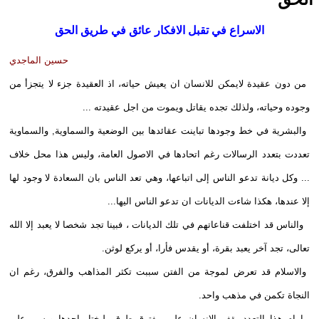
الاسراع في تقبل الافكار عائق في طريق الحق
حسين الماجدي
من دون عقيدة لايمكن للانسان ان يعيش حياته، اذ العقيدة جزء لا يتجزأ من
وجوده وحياته، ولذلك تجده يقاتل ويموت من اجل عقيدته ...
والبشرية في خط وجودها تباينت عقائدها بين الوضعية والسماوية, والسماوية
تعددت بتعدد الرسالات رغم اتحادها في الاصول العامة، وليس هذا محل خلاف
... وكل ديانة تدعو الناس إلى اتباعها، وهي تعد الناس بان السعادة لا وجود لها
إلا عندها، هكذا شاءت الديانات ان تدعو الناس اليها...
والناس قد اختلفت قناعاتهم في تلك الديانات ، فبينا تجد شخصا لا يعبد إلا الله
تعالى، تجد آخر يعبد بقرة، أو يقدس فأرا، أو يركع لوثن.
والاسلام قد تعرض لموجة من الفتن سببت تكثر المذاهب والفرق، رغم ان
النجاة تكمن في مذهب واحد.
امام هذا التعدد يقف الانسان على مفترق طرق، ليختار احدها ويسير على