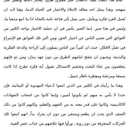
منهجه، وهذا يمثل احد معاقد الابتلاء والاختبار في الحياة الدنيا، وهنا لابد ان
يُعمل الفرد فكره ويتأمل، حتى يصل إلى قناعة تامة بالنجاة اذا ما اتبع مذهبا ما,
وليس في هذا ضير. إنما الضير يكمن في ان عملية الاختيار تواجه الكثير من
العوائق التي تعمي الناس عن اختيار الحق، ومن اكبر تلك العوائق هو الإسراع
في تقبل الافكار، حيث ان كثيراً من الناس يميلون إلى الراحة والدعة الفكرية
والبدنية، ويحبون ان تنفتح امامهم الطرق من دون جهد يبذل، ومن ثم فإنهم
يتخلصون من عناء البحث وتجشم الاستدلال بقبول أية فكرة تطرح اذا كانت
منمقة ومرتشة ومؤطرة باطار جميل .
وهذا ما رأيناه في الكثير من الذين اتبعوا أدعياء المهدوية أو اليمانية، فإن
عددا لا بأس به منهم لم يكونوا أميين، وإنما كانوا من اصحاب الشهادات
الاكاديمية، وكانوا على قدر معتد به من التفهم والتعلم، ولكنهم كانوا من ذلك
الصنف الذي يحب ان يطعم ويسقى من دون ان يحرك يداً, انهم اتبعوا تلك
الحركات المنحرفة من دون روية ، ورأوا فيها خلاصهم من عذاب عصر الغيبة.