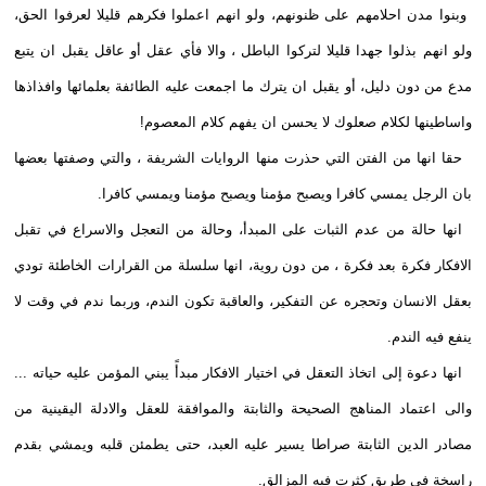
وبنوا مدن احلامهم على ظنونهم، ولو انهم اعملوا فكرهم قليلا لعرفوا الحق،
ولو انهم بذلوا جهدا قليلا لتركوا الباطل ، والا فأي عقل أو عاقل يقبل ان يتبع
مدع من دون دليل، أو يقبل ان يترك ما اجمعت عليه الطائفة بعلمائها وافذاذها
واساطينها لكلام صعلوك لا يحسن ان يفهم كلام المعصوم!
حقا انها من الفتن التي حذرت منها الروايات الشريفة ، والتي وصفتها بعضها
بان الرجل يمسي كافرا ويصبح مؤمنا ويصبح مؤمنا ويمسي كافرا.
انها حالة من عدم الثبات على المبدأ، وحالة من التعجل والاسراع في تقبل
الافكار فكرة بعد فكرة ، من دون روية، انها سلسلة من القرارات الخاطئة تودي
بعقل الانسان وتحجره عن التفكير، والعاقبة تكون الندم، وربما ندم في وقت لا
ينفع فيه الندم.
انها دعوة إلى اتخاذ التعقل في اختيار الافكار مبدأً يبني المؤمن عليه حياته ...
والى اعتماد المناهج الصحيحة والثابتة والموافقة للعقل والادلة اليقينية من
مصادر الدين الثابتة صراطا يسير عليه العبد، حتى يطمئن قلبه ويمشي بقدم
راسخة في طريق كثرت فيه المزالق.