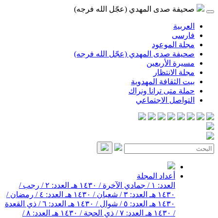
صحيفة صدى المهدي (عجّل الله فرجه)
العربية
فارسی
مجلة الموعود
صحيفة صدى المهدي (عجّل الله فرجه)
مسيرة الأربعين
مجلة الانتظار
بيت الثقافة المهدوية
حملة متى ترانا ونراك
التواصل الاجتماعي
أعداد المجلة
العدد: ١ / جمادي الآخرة / ١٤٣٠ هـ
العدد: ٢ / رجب /
١٤٣٠ هـ
العدد: ٣ / شعبان / ١٤٣٠ هـ
العدد: ٤ / رمضان /
١٤٣٠ هـ
العدد: ٥ / شوال / ١٤٣٠ هـ
العدد: ٦ / ذي القعدة
/ ١٤٣٠ هـ
العدد: ٧ / ذي الحجة / ١٤٣٠ هـ
العدد: ٨ /