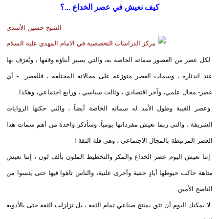
كيف نعيش في عصر الخداع ...؟
الشيخ حسين الأسدي
لكل عصر من العصور سماته الخاصة به، والتي يسير أبناؤه وفقها ، ويُعرَف بها
عند اندثاره ، وسمات العصر متوزعة على مجالاته المختلفة ، فللعصر - أي
عصر- مجال علمي، وآخر اقتصادي ، وثالث سياسي ، ورابع اجتماعي، وهكذا.
وعصر الغيبة وطول الأمد له سماته الخاصة أيضاً ، والتي حكتها الروايات
الشريفة ، والتي ربما نعيش مفرداتها يومياً، وسأذكر واحدة من أهم سمات هذا
العصر المرتبطة بالمجال الاجتماعي ، وهي قلة الثقة !
إننا نعيش اليوم عصر الخداع والمكر والتخطيط الملون بألف لون ، إننا نعيش
متاهة حاكت خيوطها أيادٍ خفية وأخرى علنية، والناس تاهوا فيها حتى يئسوا من
الناصح الأمين.
لا يمكنك اليوم أن تثق بمنتج صناعي تمام الثقة ، بل تزلزلت الثقة حتى بالأدوية