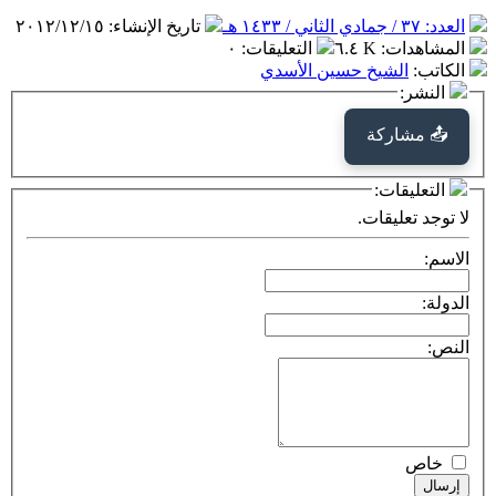
العدد: ٣٧ / جمادي الثاني / ١٤٣٣ هـ
تاريخ الإنشاء
:
٢٠١٢/١٢/١٥
المشاهدات
:
٦.٤ K
التعليقات
:
٠
الكاتب
:
الشيخ حسين الأسدي
النشر:
📤 مشاركة
التعليقات:
لا توجد تعليقات.
الاسم:
الدولة:
النص:
خاص
إرسال