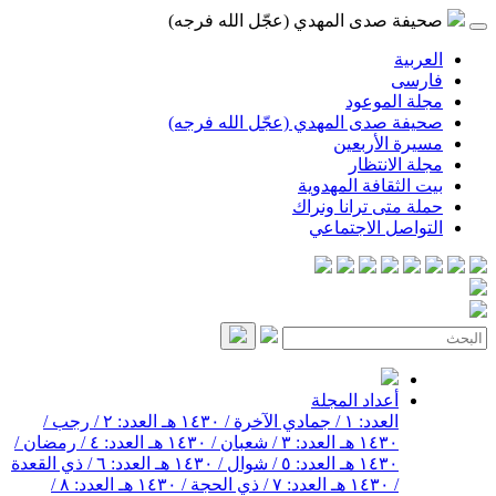
صحيفة صدى المهدي (عجّل الله فرجه)
العربية
فارسی
مجلة الموعود
صحيفة صدى المهدي (عجّل الله فرجه)
مسيرة الأربعين
مجلة الانتظار
بيت الثقافة المهدوية
حملة متى ترانا ونراك
التواصل الاجتماعي
أعداد المجلة
العدد: ١ / جمادي الآخرة / ١٤٣٠ هـ
العدد: ٢ / رجب /
١٤٣٠ هـ
العدد: ٣ / شعبان / ١٤٣٠ هـ
العدد: ٤ / رمضان /
١٤٣٠ هـ
العدد: ٥ / شوال / ١٤٣٠ هـ
العدد: ٦ / ذي القعدة
/ ١٤٣٠ هـ
العدد: ٧ / ذي الحجة / ١٤٣٠ هـ
العدد: ٨ /