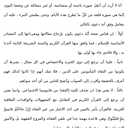
أنا لا أريد أن أنقل صورة يائسة أو متشائمة، أو غير متفائلة عن وضعنا اليوم،
إنّما هي صورة قلقة من كلّ ما يُطرح هذه الأيام، وحتى يطمئن المرء ، عليه أن
يتعامل وفق أية دعوى بالتالي :
أولاً : إن قياس صحة أيّة دعوى يكون بإرجاع مقالاتها ومفرداتها إلى المصادر
الأساسية للإسلام ، فما وافق منها القرآن الكريم والسنة الشريفة الثابتة أخذنا
به ، وإلا فالذي جاء بها أولى بها.
ثانياً : علينا أن نرجع إلى ذوي الخبرة والاختصاص في كل مجال ، بشرط أن
يكونوا من الثقاة المأمونين على الدين ، فلا شك أنهم إذا كانوا كذلك فهم
أعرف بالحقيقة وأقرب إلى الصواب وأنصح للناس من أي أحد سواهم.
ثالثاً : لا يعني هذا ان نحذف كلمة (الثقة) من قاموسنا الاجتماعي, وانما يعني
أن نرجع إلى القرآن الكريم في التعامل مع المجهولات والوافدات الثقافية
الغريبة, فالقرآن يأمر بالتبين في اخذ الاخبار من غير الثقاة (إِنْ جاءَكُمْ فاسِقٌ
بِنَبَإٍ فَتَبَيَّنُوا), وهي قاعدة مهمة جدا في تلقي العقائد والفروع الفقهية بل والأمور
الاجتماعية المهمة فضلا عن تناقلها والترويج لها.