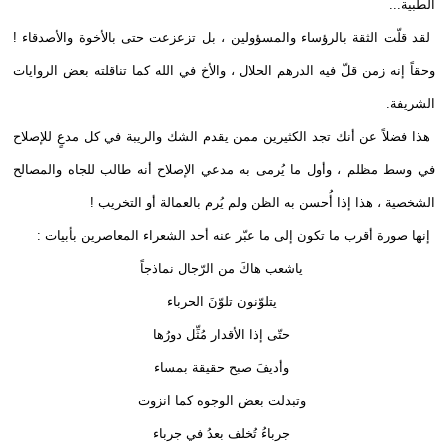
الطبية...
لقد قلّت الثقة بالرؤساء والمسؤولين ، بل تزعزعت حتى بالأخوة والأصدقاء !
وحقاً إنه زمن قلّ فيه الدرهم الحلال ، والأخ في الله كما تناقلته بعض الروايات
الشريفة.
هذا فضلاً عن أنك تجد الكثيرين ممن يقدم الشك والريبة في كل مدعٍ للإصلاح
في وسط مظلم ، وأول ما يُرمى به مدعي الإصلاح أنه طالب للجاه والمصالح
الشخصية ، هذا إذا أُحسن به الظن ولم يُرم بالعمالة أو التخريب !
إنها صورة أقرب ما تكون إلى ما عبّر عنه أحد الشعراء المعاصرين بأبيات :
ياشعب هاكَ من الرّجال نماذجاً
يتلوّنون تلوّنَ الحرباء
حتّى إذا الأقدار مُثِّل دورُها
وأديفَ صبح حقيقة بمساء
وتبدلت بعض الوجوه كما انزوت
جرباءُ تُخلف بعدُ في جرباء