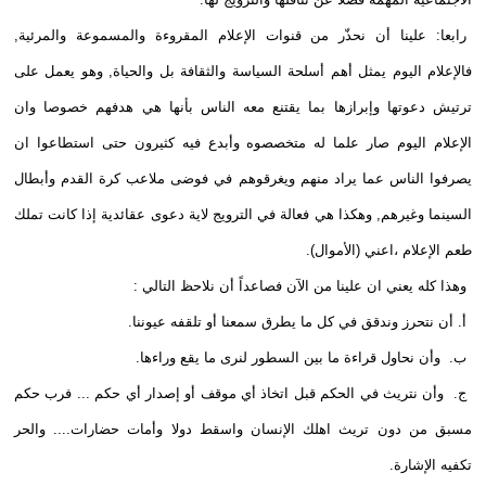
رابعا: علينا أن نحذّر من قنوات الإعلام المقروءة والمسموعة والمرئية,
فالإعلام اليوم يمثل أهم أسلحة السياسة والثقافة بل والحياة, وهو يعمل على
ترتيش دعوتها وإبرازها بما يقتنع معه الناس بأنها هي هدفهم خصوصا وان
الإعلام اليوم صار علما له متخصصوه وأبدع فيه كثيرون حتى استطاعوا ان
يصرفوا الناس عما يراد منهم ويغرقوهم في فوضى ملاعب كرة القدم وأبطال
السينما وغيرهم, وهكذا هي فعالة في الترويج لاية دعوى عقائدية إذا كانت تملك
طعم الإعلام ،اعني (الأموال).
وهذا كله يعني ان علينا من الآن فصاعداً أن نلاحظ التالي :
أ. أن نتحرز وندقق في كل ما يطرق سمعنا أو تلقفه عيوننا.
ب. وأن نحاول قراءة ما بين السطور لنرى ما يقع وراءها.
ج. وأن نتريث في الحكم قبل اتخاذ أي موقف أو إصدار أي حكم ... فرب حكم
مسبق من دون تريث اهلك الإنسان واسقط دولا وأمات حضارات.... والحر
تكفيه الإشارة.