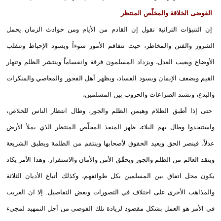
الفوضى الخلاقة والمخلّص المنتظر
إن التنبؤات التراثية تقول إن القادم من الأيام ومن حوادث الزمان يحمل
الشرور والفتن والمخاطر، حيث تتفاقم الأمور سوءاً ويسود الإحباط وتنقلب
الأوضاع ويغيب العدل، ويزداد المسلمون فرقة وانقساماً وينتشر الظلم وتنهار
القيم ويضعف الإيمان ويسود الفساد، ويظهر أهل الفجور والمعاصي والمنكرات
والبدع، وتشتد الصراعات والحروب بين المسلمين،
حتى إذا أطبق الظلام وهيمن الظلم والجور، وطال انتظار الناس للخلاص،
واستنجدوا وطال بهم البلاء، ظهر المنقذ المخلّص المنتظر الذي يملأ الأرض
عدلاً، فينصر الحق ويعيد الحقوق لأصحابها وينتقم من الظلمة ويطبق الشريعة
وينقذ العالم من الظلم والجور ويحقّق الأمن والأمان والاستقرار. وهذا الأمر يكاد
يكون محل اتفاق بين المسلمين بكل طوائفهم، وكذلك أتباع الأديان الثلاثة
والمذاهب الأخرى على اختلاف في التصورات وبعض التفاصيل. إلا ان الغريب
في الأمر هو العمل بشكل مقصود لزيادة تلك الفوضى من أجل التمهيد لمجيء