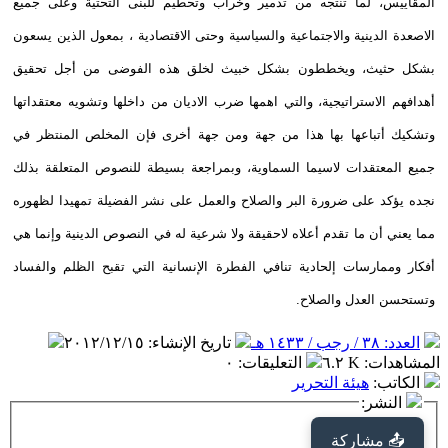
المقاييس، لما تنتجه من تدمير وخراب وتحطيم للبنى التحتية وعلى جميع
الاصعدة الدينية والاجتماعية والسياسية وحتى الاقتصادية ، بمعول الذين يسعون
بشكل حثيث، ويخططون بشكل خبيث لخلق هذه الفوضى من أجل تحقيق
أهدافهم الاستراتيجية، والتي اهمها ضرب الاديان من داخلها وتشويه معتقداتها
وتشكيك أتباعها بها هذا من جهة ومن جهة أخرى فإن المخلص المنتظر في
جميع المعتقدات لاسيما السماوية، وبمراجعة بسيطة للنصوص المتعلقة بذلك
نجده يؤكد على ضرورة البر والصلاح والعمل على نشر الفضيلة تمهيدا لظهوره
مما يعني أن ما تقدم أعلاه لاحقيقة ولا شرعية له في النصوص الدينية وإنما هي
أفكار وممارسات إلحادية تنافي الفطرة الإنسانية التي تقبح الظلم والفساد
وتستحسن العدل والصلاح.
العدد: ٣٨ / رجب / ١٤٣٣ هـ
تاريخ الإنشاء
:
٢٠١٢/١٢/١٥
المشاهدات
:
٦.٢ K
التعليقات
:
٠
الكاتب
:
هيئة التحرير
النشر:
📤 مشاركة