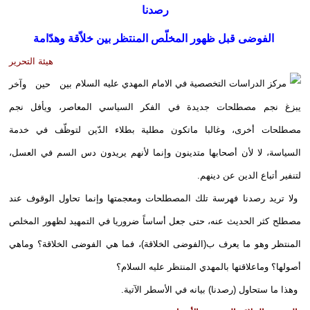
رصدنا
الفوضى قبل ظهور المخلّص المنتظر بين خلاّقة وهدّامة
هيئة التحرير
بين حين وآخر
يبزغ نجم مصطلحات جديدة في الفكر السياسي المعاصر، ويأفل نجم
مصطلحات أخرى، وغالبا ماتكون مطلية بطلاء الدّين لتوظّف في خدمة
السياسة، لا لأن أصحابها متدينون وإنما لأنهم يريدون دس السم في العسل،
لتنفير أتباع الدين عن دينهم.
ولا تريد رصدنا فهرسة تلك المصطلحات ومعجمتها وإنما تحاول الوقوف عند
مصطلح كثر الحديث عنه، حتى جعل أساساً ضروريا في التمهيد لظهور المخلص
المنتظر وهو ما يعرف ب(الفوضى الخلاقة)، فما هي الفوضى الخلاقة؟ وماهي
أصولها؟ وماعلاقتها بالمهدي المنتظر عليه السلام؟
وهذا ما ستحاول (رصدنا) بيانه في الأسطر الآتية.