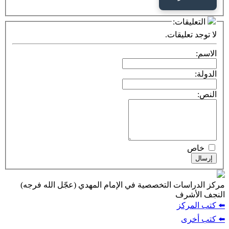
التعليقات:
لا توجد تعليقات.
الاسم:
الدولة:
النص:
خاص
إرسال
مركز الدراسات التخصصية في الإمام المهدي (عجّل الله فرجه)
النجف الأشرف
⬅️ كتب المركز
⬅️ كتب أخرى