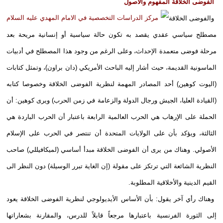
الفوضى الخلاقة المفهوم والأصول
والفوضى الخلاقة
مصطلح سياسي عقدي يقصد به تكون حالة سياسية أو إنسانية مريحة بعد
مرحلة فوضى متعمدة الإحداث، وعلى الرغم من وجود هذا المصطلح في أدبيات
الماسونية القديمة، حيث أشار إليه الباحث الأمريكي (دان براون)، وتمثل كتابات
(اليوت كوهين) أحد المصادر المهمة لنظرية الفوضى الخلاقة وخصوصا كتابه
(القيادة العليا، الجيش ورجال الدولة والزعامة في زمن الحرب) ويرى كوهين: أن
الحملة على الإرهاب هي الحرب العالمية الرابعة باعتبار أن الحرب الباردة هي
الثالثة، ويؤكد بأن على الولايات المتحدة أن تنتصر في الحرب على الإسلام
الأصولي. وهناك من يرى أن الفوضى الخلاقة مبدأ أساسي (لميكافيللي) صاحب
النظرية الشائعة التي ترتكز على مقولة (إن الغاية تبرر الوسيلة) دون النظر الى
القيم الدينية والأخلاقية المطلوبة.
وهناك رأي آخر يقول: بأن الأساس الأيديولوجي لنظرية الفوضى الخلاقة يعود
إلى الثورة الفرنسية باعتبارها مرجعاً قابلاً للدرس، والمقارنة بشعاراتها