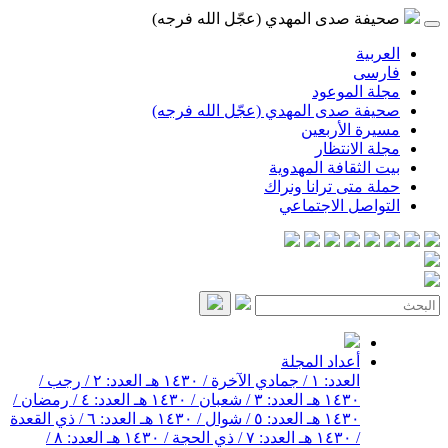
صحيفة صدى المهدي (عجّل الله فرجه)
العربية
فارسی
مجلة الموعود
صحيفة صدى المهدي (عجّل الله فرجه)
مسيرة الأربعين
مجلة الانتظار
بيت الثقافة المهدوية
حملة متى ترانا ونراك
التواصل الاجتماعي
أعداد المجلة
العدد: ١ / جمادي الآخرة / ١٤٣٠ هـ
العدد: ٢ / رجب /
١٤٣٠ هـ
العدد: ٣ / شعبان / ١٤٣٠ هـ
العدد: ٤ / رمضان /
١٤٣٠ هـ
العدد: ٥ / شوال / ١٤٣٠ هـ
العدد: ٦ / ذي القعدة
/ ١٤٣٠ هـ
العدد: ٧ / ذي الحجة / ١٤٣٠ هـ
العدد: ٨ /