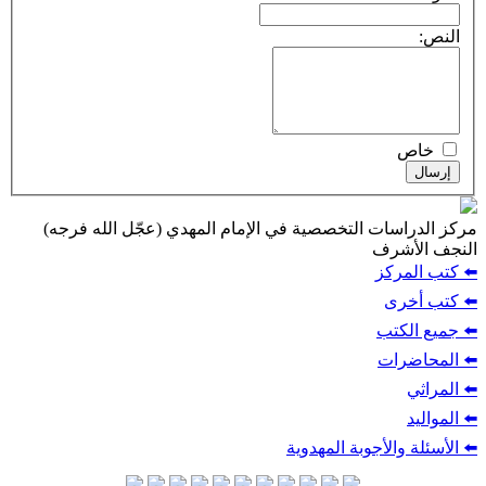
النص:
خاص
إرسال
مركز الدراسات التخصصية في الإمام المهدي (عجّل الله فرجه)
النجف الأشرف
⬅️ كتب المركز
⬅️ كتب أخرى
⬅️ جميع الكتب
⬅️ المحاضرات
⬅️ المراثي
⬅️ المواليد
⬅️ الأسئلة والأجوبة المهدوية