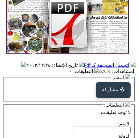
لتحميل الصحيفة كـ Pdf
تاريخ الإنشاء
:
٢٠١٢/١٢/٢٥
المشاهدات
:
٥.٩ K
التعليقات
:
٠
النشر:
📤 مشاركة
التعليقات:
لا توجد تعليقات.
الاسم:
الدولة: