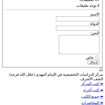
لا توجد تعليقات.
الاسم:
الدولة:
النص:
خاص
إرسال
مركز الدراسات التخصصية في الإمام المهدي (عجّل الله فرجه)
النجف الأشرف
⬅️ كتب المركز
⬅️ كتب أخرى
⬅️ جميع الكتب
⬅️ المحاضرات