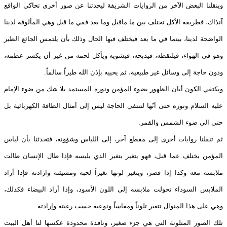
وينقلنا البعض الآخر من الروايات الشريفة ليحدثنا عن صور أخرى تحاكي الواقع
آنذاك، فطريقة الأكل تختلف بين ما ماقبل وما بعد ففي ما قبل وهي المألوفة لدينا
الواضحة لدينا، بينما في ما بعد فيختلف فيها الحال وذلك بأن يلتمس الجائع الطير
وهو في الهواء، فيلتقطه، فيذبحه، فيشويه ويأكل لحمه من غير أن يكسر عظمه،
ودون حاجة إلى وسائل غير طبيعية، ثم يحييه بإذن الله طيراً سالماً.
ويكتفي الكون أبان الظهور بضوء المؤمن ونوره المستمد بلا شك من ضوء الإمام
عليه السلام ونوره حتى أنّها لتنتفي الحاجة ليس إلى أمثال الطاقة الكهربائية بل
حتى الى ضوء الشمس والقمر.
ثم تنقلنا روايات أخرى إلى مقطع آخر، إلى اللباس وشؤونه، فتحدثنا بأن لباس
المؤمن يختلف عما قبل، فهو يتغير بتغير الذي يلبسه فإذا طال الإنسان طالت
ملابسه معه وكذا إذا قصر، ويتغير لونها تغيراً لحبه ومشيئته وارادته فإذا أراد
الملابس السوداء تحولت ملابسه إلى اللون الأسود، وإذا أراد البيضاء فكذلك،
وهي على هذا المنوال تتغير تلوناً ومقاساً ونوعية حسب رغبته وإرادته.
تلك الصور المتلونة التي هي جزء صغير، ونافذة محدودة عكسها لنا أهل البيت