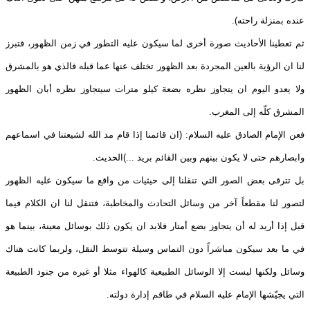
عنده بمنزلة راحته).
ثم تعطينا الأحاديث صورة أخرى لما سيكون عليه التطور في زمن الظهور، فتبرز
لنا ان الرؤية بالعين المجردة بعد الظهور تختلف عنها عما قبله فالذي هو بالمشرق
ولا يعدو اليوم ان يتجاوز نظره بضعة كيلو مترات سيتجاوز نظره أبان الظهور
المشرق كلّه إلى المغرب.
فعن الإمام الصادق عليه السلام: (ان قائمنا إذا قام مد الله لشيعتنا في اسماعهم
وابصارهم حتى لا يكون بينهم وبين القائم بريد ...)الحديث.
بل تترقى بعض الصور التي تنقلنا إلى حيثيات من واقع ما سيكون عليه الظهور
لتصور لنا مقطعاً آخر من وسائل التحادث والمخاطبة، فتنقل لنا ان الكلام فيما
قبل إذا أريد له أن يتجاوز بضع أمتار فلابد ان يكون ذلك بوسائل معينة، بينما هو
في ما بعد سيكون مباشراً دون التماس وسيلة تتوسط النقل، ولربما كانت هناك
وسائل ولكنها ليست إلا الوسائل الطبيعية كالهواء مثلا أو غيره من جنود الطبيعة
التي يجيّشها الإمام عليه السلام في طاقم إدارة دولته.