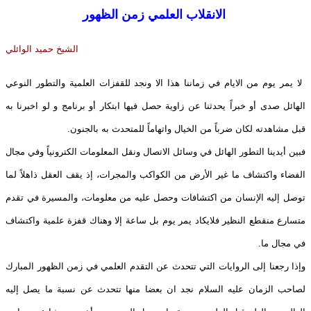
الانقلاب العلمي زمن الظهور
الشيخ حميد الوائلي
لا يمر يوم من الايام في زماننا هذا الا ونجد للقفزات العلمية والتطور النوعي
الهائل صدى أو خبراً يحدثنا عن زاوية حصل فيها ابتكار أو برنامج و لو اخبرنا به
قبل مشاهدته لكان ضرباً من الخيال واتهاماً للمتحدث به بالجنون.
فبين أيدينا التطور الهائل في وسائل الاتصال ونقل المعلومات الكترونياً وفي مجال
الفضاء واكتشاف ما غير الأرض من الكواكب والمجرات، إذ يقف العقل ذاهلاً لما
توصل إليه الإنسان من اكتشافات وحصل عليه من معلومات، والمسيرة في تقدم
متسارع منقطع النظير فلايكاد يمر يوم بل ساعة إلا وهناك قفزة علمية واكتشاف
في مجال ما.
وإذا رجعنا إلى الروايات التي تتحدث عن التقدم العلمي في زمن الظهور المبارك
لصاحب الزمان عليه السلام نجد ان بعضا منها تتحدث عن نسبة ما يصل إليه