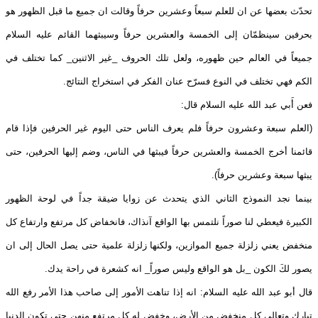
تحدّث بعضها عن ان للعلم سبعاً وعشرين حرفاً وقالت ان جميع ما قبل الظهور هو
بحرفين سينظمّان إلى الخمسة والعشرين حرفاً وسيبثهما القائم عليه السلام
جميعاً في العالم حين ظهوره، ولعل تلك الحروف _غير الاثنين_ كما تختلف في
الكم فهي تختلف في النوع فسرّح عنان الفكر في استخراج النتائج.
فعن أَبي عبد الله عليه السلام قال:
(العلم سبعة وعشرون حرفاً فلم يعرف الناس حتى اليوم غير الحرفين فإذا قام
قائمنا أخرج الخمسة والعشرين حرفاً فيبثها في الناس، وضم إليها الحرفين، حتى
يبثها سبعة وعشرين حرفاً).
بينما نجد النموذج الثاني الذي يتحدث عن زوايا ضيقة جداً في لوحة الظهور
الكبيرة فيعطي لنا صوراً نلتمس بها الواقع آنذاك، فانخفاض كل مرتفع وارتفاع كل
منخفض يعني زلزلة جميع الموازين، ولكنها زلزلة علمية حتى يصل الحال إلى ان
يصور لكَ الكون _بل هو الواقع وليس صوراً_ انه كشعرة في راحة يدك.
قال أبو عبد الله عليه السلام: انه إذا تناهت الأمور إلى صاحب هذا الأمر رفع الله
تبارك وتعالى كل منخفض من الأرض، وخفض له كل مرتفع منهن حتى تكون الدنيا