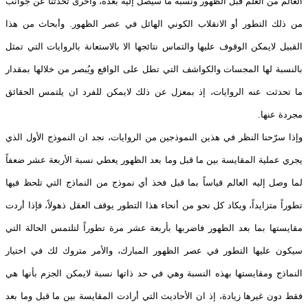
العالم من العلم قبل الظهور ونسبة ما سيصل إليه بعده، وأخرى تحدثنا عن جوانب
من ذلك التطور أو الانقلاب الكوني الهائل في عصر الظهور. وأبحاث من هذا
القبيل لايمكن الوقوف عليها والتماس نتائجها الا بالاستعانة بالروايات التي تمثل
بالنسبة لها المجسات والكواشف التي تطل على الواقع ويُبصر من خلالها بمقدار
ما تحدثت عنه الروايات، إذ بمعزل عن ذلك لايمكن للفرد ان يلتمس الحقائق
مجردة عنها.
وإذا سرّحنا النظر في هذين النموذجين من الروايات، نجد ان النموذج الأول الذي
يجري عملية المقايسة بين ما قبل وما بعد الظهور يعطي نسبة الأربعة عشر ضعفاً
لما وصل إليه العالم قياساً بما قبل فخذ أي نموذج من النماذج التي تلحظ فيها
تطوراً متزايداً، ويكاد كل نحو من أنحاء هذا التطور يوقف العقل ذهولاً، فإذا أردت
مقايستها بما بعد الظهور فاضربها بأربعة عشر مرة تطوراً لتلتمس الحالة التي
سيكون عليها التطور في عصر الظهور المبارك، والأمر متروك لك في اختيار
النماذج ومقايستها بهذه النسبة وهي في حد ذاتها نسبة لايمكن الجزم بأنها هي
فقط دون غيرها زيادة، إذ ان الأحاديث التي أرادت المقايسة بين ما قبل وما بعد