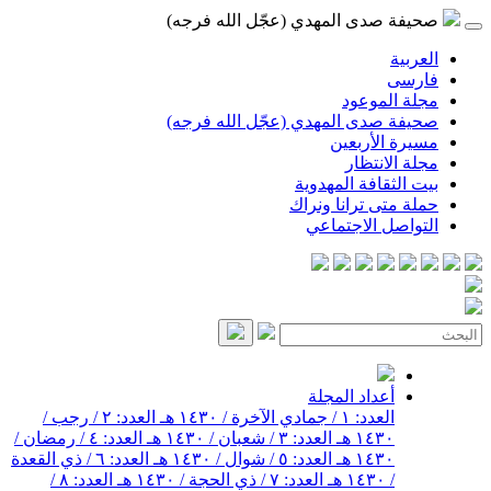
صحيفة صدى المهدي (عجّل الله فرجه)
العربية
فارسی
مجلة الموعود
صحيفة صدى المهدي (عجّل الله فرجه)
مسيرة الأربعين
مجلة الانتظار
بيت الثقافة المهدوية
حملة متى ترانا ونراك
التواصل الاجتماعي
أعداد المجلة
العدد: ١ / جمادي الآخرة / ١٤٣٠ هـ
العدد: ٢ / رجب /
١٤٣٠ هـ
العدد: ٣ / شعبان / ١٤٣٠ هـ
العدد: ٤ / رمضان /
١٤٣٠ هـ
العدد: ٥ / شوال / ١٤٣٠ هـ
العدد: ٦ / ذي القعدة
/ ١٤٣٠ هـ
العدد: ٧ / ذي الحجة / ١٤٣٠ هـ
العدد: ٨ /