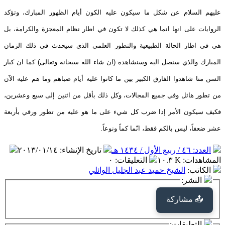
عليهم السلام عن شكل ما سيكون عليه الكون أيام الظهور المبارك، وتؤكد
الروايات على انها انما هي كذلك لا تكون في اطار نظام المعجزة والكرامة، بل
هي في اطار الحالة الطبيعية والتطور العلمي الذي سيحدث في ذلك الزمان
المبارك والذي سنصل اليه وسنشاهده (ان شاء الله سبحانه وتعالى) كما ان كبار
السن منا شاهدوا الفارق الكبير بين ما كانوا عليه أيام صباهم وما هم عليه الآن
من تطور هائل وفي جميع المجالات، وكل ذلك بأقل من اثنين إلى سبع وعشرين،
فكيف سيكون الأمر إذا ضرب كل شيء على ما هو عليه من تطور ورقي بأربعة
عشر ضعفاً، ليس بالكم فقط، انّما كماً ونوعاً.
العدد: ٤٦ / ربيع الأول / ١٤٣٤ هـ
تاريخ الإنشاء
:
٢٠١٣/٠١/١٤
المشاهدات
:
١٠.٣ K
التعليقات
:
٠
الكاتب
:
الشيخ حميد عبد الجليل الوائلي
النشر:
📤 مشاركة
التعليقات: