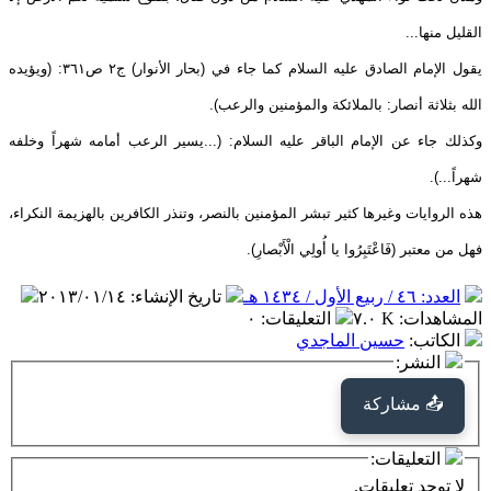
القليل منها...
يقول الإمام الصادق عليه السلام كما جاء في (بحار الأنوار) ج٢ ص٣٦١: (ويؤيده
الله بثلاثة أنصار: بالملائكة والمؤمنين والرعب).
وكذلك جاء عن الإمام الباقر عليه السلام: (...يسير الرعب أمامه شهراً وخلفه
شهراً...).
هذه الروايات وغيرها كثير تبشر المؤمنين بالنصر، وتنذر الكافرين بالهزيمة النكراء،
فهل من معتبر (فَاعْتَبِرُوا يا أُولِي الْأَبْصارِ).
العدد: ٤٦ / ربيع الأول / ١٤٣٤ هـ
تاريخ الإنشاء
:
٢٠١٣/٠١/١٤
المشاهدات
:
٧.٠ K
التعليقات
:
٠
الكاتب
:
حسين الماجدي
النشر:
📤 مشاركة
التعليقات:
لا توجد تعليقات.