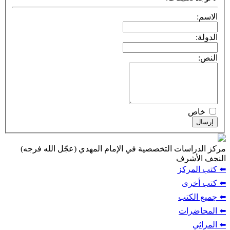
الاسم:
الدولة:
النص:
خاص
إرسال
مركز الدراسات التخصصية في الإمام المهدي (عجّل الله فرجه)
النجف الأشرف
⬅️ كتب المركز
⬅️ كتب أخرى
⬅️ جميع الكتب
⬅️ المحاضرات
⬅️ المراثي