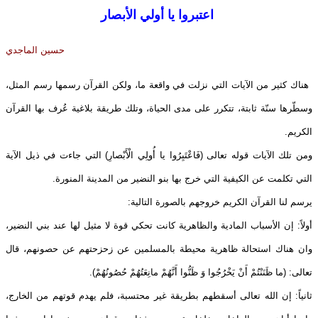
اعتبروا يا أولي الأبصار
حسين الماجدي
هناك كثير من الآيات التي نزلت في واقعة ما، ولكن القرآن رسمها رسم المثل،
وسطّرها سنّة ثابتة، تتكرر على مدى الحياة، وتلك طريقة بلاغية عُرف بها القرآن
الكريم.
ومن تلك الآيات قوله تعالى (فَاعْتَبِرُوا يا أُولِي الْأَبْصارِ) التي جاءت في ذيل الآية
التي تكلمت عن الكيفية التي خرج بها بنو النضير من المدينة المنورة.
يرسم لنا القرآن الكريم خروجهم بالصورة التالية:
أولاً: إن الأسباب المادية والظاهرية كانت تحكي قوة لا مثيل لها عند بني النضير،
وان هناك استحالة ظاهرية محيطة بالمسلمين عن زحزحتهم عن حصونهم، قال
تعالى: (ما ظَنَنْتُمْ أَنْ يَخْرُجُوا وَ ظَنُّوا أَنَّهُمْ مانِعَتُهُمْ حُصُونُهُمْ).
ثانياً: إن الله تعالى أسقطهم بطريقة غير محتسبة، فلم يهدم قوتهم من الخارج،