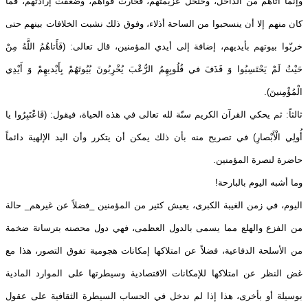
وإنما أتاهم من الداخل، وخلخل عزيمتهم، فخارت قواهم، وضعفت إرادتهم، فما
كان منهم إلا أن ينسحبوا من الساحة أذلاء، وفوق ذلك نشبت الخلافات بينهم حتى
خربّوا بيوتهم بأيديهم، إضافة إلى أيدي المؤمنين، قال تعالى: (فَأَتاهُمُ اللَّهُ مِنْ
حَيْثُ لَمْ يَحْتَسِبُوا وَ قَذَفَ في‏ قُلُوبِهِمُ الرُّعْبَ يُخْرِبُونَ بُيُوتَهُمْ بِأَيْديهِمْ وَ أَيْدِي
الْمُؤْمِنينَ).
ثالثاً: ثم يحكي القرآن الكريم سنّة لله تعالى في هذه الحياة، فيقول: (فَاعْتَبِرُوا يا
أُولِي الْأَبْصارِ) في تصريح منه بأن ذلك يمكن أن يتكرر وأن اليد الإلهية دائماً
حاضرة لنصرة المؤمنين.
وما أشبه اليوم بالبارحة!
اليوم، في زمن الغيبة الكبرى، يعيش كثير من المؤمنين _فضلاً عن غيرهم_ حالة
من الفزع والهلع مما يسمى بالدول العظمى، فهي دول محصنه بترسانة ضخمة
من الأسلحة الدفاعية، فضلاً عن امتلاكها إمكانات هجومية تفوق التصور، هذا مع
غض النظر عن امتلاكها للإمكانات الاقتصادية وسيطرتها على الموارد المادية
بوسيلة أو بأخرى، هذا إذا لم ندخل في الحساب السيطرة الثقافية على عقول