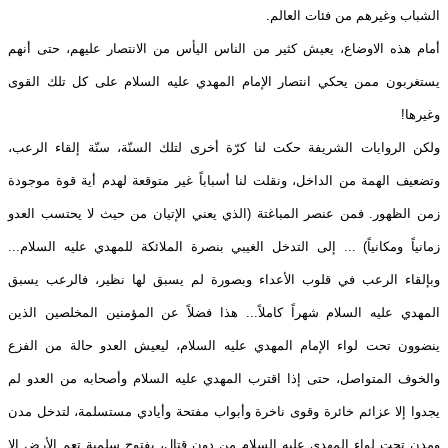
الشباب وغيرهم من فئات العالم.
أمام هذه الاوضاع، يعيش كثير من الناس اليأس من الانتصار عليهم، حتى أنهم
يستغربون ممن يحكي انتصار الإمام المهدي عليه السلام على كل تلك القوى
وغيرها!
ولكن الروايات الشريفة حكت لنا كرّة أخرى لتلك السنّة، سنّة إلقاء الرعب،
وتضعيف الهمة من الداخل، ونقلت لنا أسباباً غير متوقعة لهدم أية قوة موجودة
زمن الظهور. فمن عنصر المباغتة (الذي يعني الإتيان من حيث لا يحتسب العدو
زمانياً ومكانياً) ... إلى التدخل الغيبي بنصرة الملائكة للمهدي عليه السلام...
وبإلقاء الرعب في قلوب الأعداء وبصورة لم يسبق لها نظير، فالرعب يسبق
المهدي عليه السلام شهراً كاملاً... هذا فضلاً عن المؤمنين المخلصين الذين
ينضوون تحت لواء الإمام المهدي عليه السلام، ليعيش العدو حالة من الفزع
والخوف المتواصل، حتى إذا اقترب المهدي عليه السلام وأصحابه من العدو لم
يجدوا إلا عزائم خائرة وقوى ناخرة وأبواب مفتحة وأيادي مستسلمة، لتدخل مدن
ومدن تحت لواء المهدي عليه السلام من دون قتال، بفتوح سلمية تعم الأرض إلا