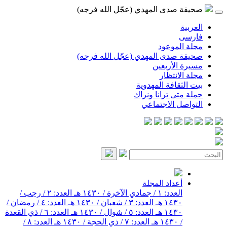
صحيفة صدى المهدي (عجّل الله فرجه)
العربية
فارسی
مجلة الموعود
صحيفة صدى المهدي (عجّل الله فرجه)
مسيرة الأربعين
مجلة الانتظار
بيت الثقافة المهدوية
حملة متى ترانا ونراك
التواصل الاجتماعي
أعداد المجلة
العدد: ١ / جمادي الآخرة / ١٤٣٠ هـ
العدد: ٢ / رجب /
١٤٣٠ هـ
العدد: ٣ / شعبان / ١٤٣٠ هـ
العدد: ٤ / رمضان /
١٤٣٠ هـ
العدد: ٥ / شوال / ١٤٣٠ هـ
العدد: ٦ / ذي القعدة
/ ١٤٣٠ هـ
العدد: ٧ / ذي الحجة / ١٤٣٠ هـ
العدد: ٨ /