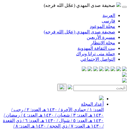
صحيفة صدى المهدي (عجّل الله فرجه)
العربية
فارسی
مجلة الموعود
صحيفة صدى المهدي (عجّل الله فرجه)
مسيرة الأربعين
مجلة الانتظار
بيت الثقافة المهدوية
حملة متى ترانا ونراك
التواصل الاجتماعي
أعداد المجلة
العدد: ١ / جمادي الآخرة / ١٤٣٠ هـ
العدد: ٢ / رجب /
١٤٣٠ هـ
العدد: ٣ / شعبان / ١٤٣٠ هـ
العدد: ٤ / رمضان /
١٤٣٠ هـ
العدد: ٥ / شوال / ١٤٣٠ هـ
العدد: ٦ / ذي القعدة
/ ١٤٣٠ هـ
العدد: ٧ / ذي الحجة / ١٤٣٠ هـ
العدد: ٨ /