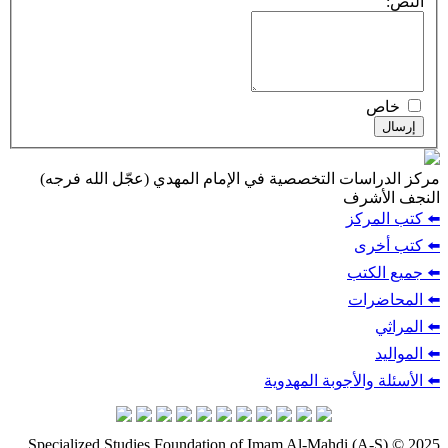
النص:
خاص
إرسال
مركز الدراسات التخصصية في الإمام المهدي (عجّل الله فرجه)
النجف الأشرف
⬅️ كتب المركز
⬅️ كتب أخرى
⬅️ جميع الكتب
⬅️ المحاضرات
⬅️ المراثي
⬅️ المواليد
⬅️ الأسئلة والأجوبة المهدوية
Specialized Studies Foundation of Imam Al-Mahdi (A-S) © 2025