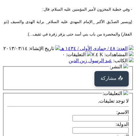
- وفي خطبة المخزون لأمير المؤمنين عليه السلام، قال:
(ويسير الصدّيق الأكبر _الإمام المهدي عليه السلام_ براية الهدى والسيف (ذو
الفقار) والمخصرة من باب بني أسد حتى يزفر زفرة في ثقيف...).
العدد: ٤٨ / جمادى الأولى / ١٤٣٤ هـ
تاريخ الإنشاء
:
٢٠١٣/٠٣/١٤
المشاهدات
:
٧.٤ K
التعليقات
:
٠
الكاتب
:
عبد الرسول زين الدين
النشر:
📤 مشاركة
التعليقات:
لا توجد تعليقات.
الاسم:
الدولة: