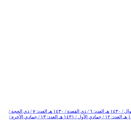
العدد: ٦ / ذي القعدة / ١٤٣٠ هـ
العدد: ٧ / ذي الحجة /
العدد: ١٢ / جمادي الأول / ١٤٣١ هـ
العدد: ١٣ / جمادي الآخرة /