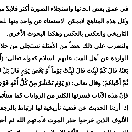
في عمق بعض ابحاثها واستجلاء الصورة أكثر فلابدّ من 
وكل هذه المناهج لايمكن الاستغناء عن واحد منها ب
التاريخي والعكس بالعكس وهكذا البحوث الأخرى.
ولنضرب على ذلك بعضاً من الأمثلة نستجلي من خلالها
الواردة عن أهل البيت عليهم السلام كقوله تعالى: (أَوْ كَالَّذي مَرَّ
بَعَثَهُ قالَ كَمْ لَبِثْتَ قالَ لَبِثْتُ يَوْماً أَوْ بَعْضَ يَوْمٍ قالَ بَ
ثُمَّ أَحْياهُمْ) وقال تعالى: (وَ يَوْمَ نَحْشُرُ مِنْ كُلِّ أُمَّةٍ فَوْ
فإنّ هذه الآيات فسرتها الكثير من الروايات كما ستأتي 
إذا أردنا الحديث عن قضية تأريخية لها ارتباط بالرجع
الألوف الذين خرجوا حذر الموت فأماتهم الله ثم أحي