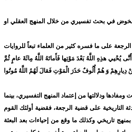
نْ نخوض في بحث تفسيري من خلال المنهج العقلي او
رجعة على ما فسره كثير من العلماء تبعاً للروايات
ذِهِ اللَّهُ بَعْدَ مَوْتِها فَأَماتَهُ اللَّهُ مِائَةَ عامٍ ثُمَّ
ْ دِيارِهِمْ وَ هُمْ أُلُوفٌ حَذَرَ الْمَوْتِ فَقالَ لَهُمُ اللَّهُ مُوتُوا
ت ومفادها ودلالتها من إعتماد المنهج التفسيري، بينما
ادثة التاريخية على قضية الرجعة، فقضية أولئك القوم
بمنهج تاريخي وكذلك ما وقع من إحياءات بعد البعثة