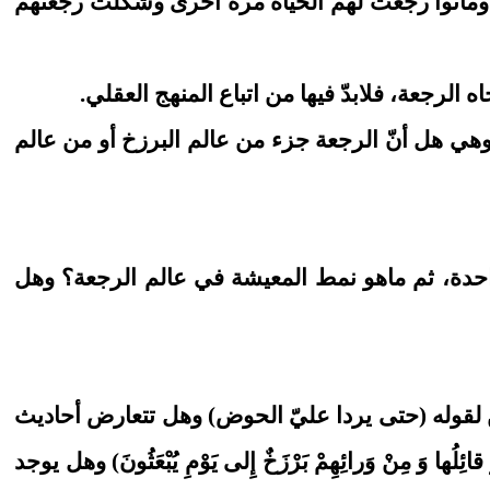
فوا وماتوا رجعت لهم الحياة مرة أخرى وشكلت رجعتهم
لرجعة، فلابدّ فيها من اتباع المنهج العقلي.
 وهي هل أنّ الرجعة جزء من عالم البرزخ أو من عالم
واحدة، ثم ماهو نمط المعيشة في عالم الرجعة؟ وهل
ن لقوله (حتى يردا عليّ الحوض) وهل تتعارض أحاديث
َ مِنْ وَرائِهِمْ بَرْزَخٌ إِلى‏ يَوْمِ يُبْعَثُونَ) وهل يوجد