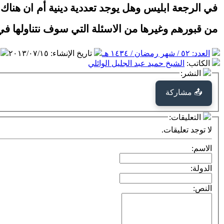
في الرجعة ابليس وهل يوجد تعددية دينية أم ان هنا
من قبورهم وغيرها من الاسئلة التي سوف نتناولها في 
العدد: ٥٢ / شهر رمضان / ١٤٣٤ هـ
تاريخ الإنشاء
:
٢٠١٣/٠٧/١٥
الكاتب
:
الشيخ حميد عبد الجليل الوائلي
النشر:
📤 مشاركة
التعليقات:
لا توجد تعليقات.
الاسم:
الدولة:
النص: