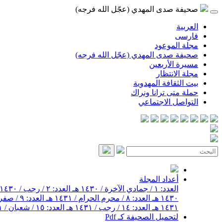
صحيفة صدى المهدي (عجّل الله فرجه)
العربية
فارسی
مجلة الموعود
صحيفة صدى المهدي (عجّل الله فرجه)
مسيرة الأربعين
مجلة الانتظار
بيت الثقافة المهدوية
حملة متى ترانا ونراك
التواصل الاجتماعي
أعداد المجلة
العدد: ١ / جمادي الآخرة / ١٤٣٠ هـ
العدد: ٢ / رجب / ١٤٣٠ هـ
١٤٣٠ هـ
العدد: ٨ / محرم الحرام / ١٤٣١ هـ
العدد: ٩ / صفر / ١٤٣١ هـ
١٤٣١ هـ
العدد: ١٤ / رجب / ١٤٣١ هـ
العدد: ١٥ / شعبان / ١٤٣١ هـ
لتحميل الصحيفة كـ Pdf