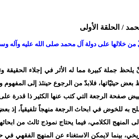
مد / الحلقة الأولى
 من خلالها على دولة آل محمد صلى الله عليه وآله وس
 أنْ يلحظ جملة كبيرة مما له الأثر في إجلاء الحقي
 بعض حيثيّاتها، فلابدّ من الرجوع حينئذ إلى المفهوم
تبييض صفحة الرجعة التي كتب عنها الكثير ذا قدرة عل
لح به للخوض في ابحاث الرجعة منهجاً تلفيقياً، إذ بع
 إلى المنهج الكلامي، فيما يحتاج نموذج ثالث من ابحاث
، بينما لايمكن الاستغناء عن المنهج الفقهي في حديث