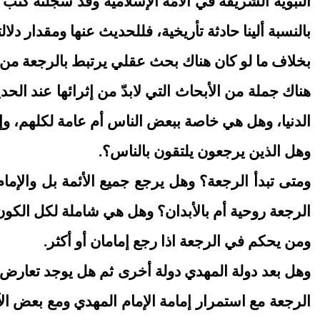
النبوية الشريفة في الأمّة الإسلامية وقد سجلته كتب
بالنسبة ألينا حادثة تأريخية، فللحديث عنها ومقدار دلالته
بخلاف ما لو كان هناك بحث عقلي يرتبط بالرجعة من اس
هناك جملة من الأبحاث التي لابدّ من إثرائها عند ال
الدنيا، وهل هي خاصة ببعض الناس أم عامة لكلهم، و
وهل الذين يرجعون يلتقون بالناس؟.
ومتى تبدأ الرجعة؟ وهل يرجع جميع الأئمة بل والإم
الرجعة روحية أم بالأبدان؟ وهل هي شاملة لكل الكون أ
ومن يحكم في الرجعة اذا رجع إمامان أو أكثر.
وهل بعد دولة المهدي دولة أخرى ثم هل يوجد تعارض ب
الرجعة مع استمرار إمامة الإمام المهدي ومع بعض الآيات القرآنية 