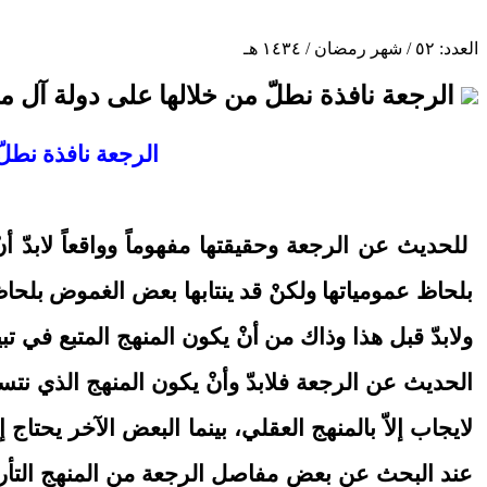
العدد: ٥٢ / شهر رمضان / ١٤٣٤ هـ
الرجعة نافذة نطلّ من خلالها على دولة آل مح
الرجعة نافذة نطلّ
للحديث عن الرجعة وحقيقتها مفهوماً وواقعاً لابدّ
بلحاظ عمومياتها ولكنْ قد ينتابها بعض الغموض بلحاظ
ولابدّ قبل هذا وذاك من أنْ يكون المنهج المتبع في 
الحديث عن الرجعة فلابدّ وأنْ يكون المنهج الذي نتس
لايجاب إلاّ بالمنهج العقلي، بينما البعض الآخر يحتاج
عند البحث عن بعض مفاصل الرجعة من المنهج التأريخي