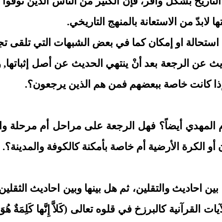
 التاريخ بشكل وافر، فإنّ الكثير من الناس الذين تو
ا لابدّ من الاستعانة بالمنهج التاريخي.
تحالة او إمكان كما في بعض الشبهات التي تلقى تجاه ا
حديث عن الرجعة بعد أنْ ينتهي الحديث عن أصل إثباتها,
إذا كانت خاصة ببعضهم فمن هم الذين يرجعون؟.
ام المهدي أيضاً؟ فهل الرجعة على مراحل أم مرحلة 
و الكرة الأرضية أم خاصة بأمكنة كالكوفة والمدينة؟.
ين احاديث والتقلين، ثم هل بينها وبين احاديث الثقلي
كالبرزخ في قلوه تعالى (كَلاَّ إِنَّها كَلِمَةٌ هُوَ قائِلُها و