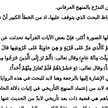
التدرّع بالمنهج العرفاني.
لحاظ البحث الذي يتوقف عليها، اذ من الخطأ الكبير أ
 الصورة أكثر، فإنّ بعض الآيات القرآنية تحدثت عن ال
 عَلى‏ قَرْيَةٍ وَ هِيَ خاوِيَةٌ عَلى‏ عُرُوشِها قالَ أَنَّى يُحْيي‏ ه
لْ لَبِثْتَ مِائَةَ عامٍ) وقال تعالى: (أَلَمْ تَرَ إِلَى الَّذينَ خَرَجُوا مِن
جاً) وقال تعالى: (وَ حَشَرْناهُمْ فَلَمْ نُغادِرْ مِنْهُمْ أَحَداً).
الإشارة إليها بالرجعة وهنا لابد للبحث في هذه الروايا
ة لابد من إعتماد المنهج التأريخي في إثبات دلالة الح
اهم هي قضية ذات بعد تأريخي لابدّ من الحديث عنها 