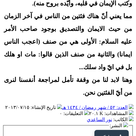
وكتب الإيمان في قلبه، وأيّده بروح منه).
مما يعني أنّ هناك فئتين من الناس في آخر الزمان
من حيث الايمان والتصديق بوجود صاحب الأمر
عليه السلام: الأولى هي من صنف (اعجب الناس
ايمانا) والثانية من صنف الذين قالوا: مات او هلك
بل في ايّ واد سلك...
وهنا لابد لنا من وقفة تأمل لمراجعة أنفسنا لنرى
من أيّ الفئتين نحن.
العدد: ٥٢ / شهر رمضان / ١٤٣٤ هـ
تاريخ الإنشاء
:
٢٠١٣/٠٧/١٥
المشاهدات
:
٢٠.١ K
التعليقات
:
٠
الكاتب
:
نور الساعدي
النشر: