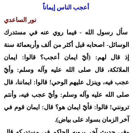
أعجب الناس إيماناً
نور الساعدي
سأل رسول الله - فيما روي عنه في مستدرك
الوسائل- اصحابه قبل أكثر من ألف وأربعمائة سنة
إذ قال لهم: (أيّ ايمان أعجب؟ قالوا: ايمان
الملائكة، قال صلى الله عليه وآله وسلم: وأيّ
عجب فيه، وينزل عليهم الوحي! قالوا: ايماننا، قال
صلى الله عليه وآله وسلم: وأيّ عجب فيه، وأنتم
ترونني! قالوا: فأيّ ايمان هو؟ قال: ايمان قوم في
آخر الزمان بسواد على بياض).
وفي حديث آخر يرويه الحاكم في مستدركه قال