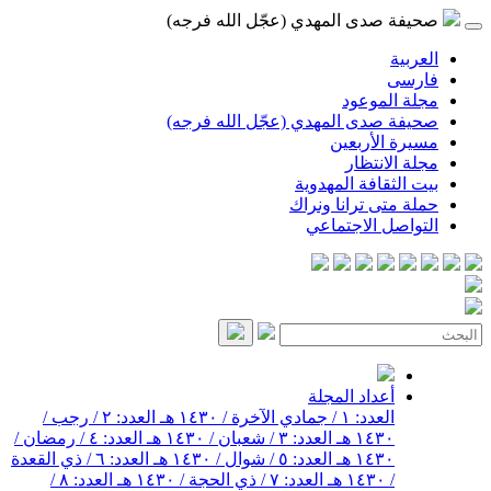
صحيفة صدى المهدي (عجّل الله فرجه)
العربية
فارسی
مجلة الموعود
صحيفة صدى المهدي (عجّل الله فرجه)
مسيرة الأربعين
مجلة الانتظار
بيت الثقافة المهدوية
حملة متى ترانا ونراك
التواصل الاجتماعي
أعداد المجلة
العدد: ١ / جمادي الآخرة / ١٤٣٠ هـ
العدد: ٢ / رجب /
١٤٣٠ هـ
العدد: ٣ / شعبان / ١٤٣٠ هـ
العدد: ٤ / رمضان /
١٤٣٠ هـ
العدد: ٥ / شوال / ١٤٣٠ هـ
العدد: ٦ / ذي القعدة
/ ١٤٣٠ هـ
العدد: ٧ / ذي الحجة / ١٤٣٠ هـ
العدد: ٨ /