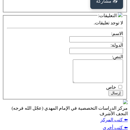
📤 مشاركة
التعليقات:
لا توجد تعليقات.
الاسم:
الدولة:
النص:
خاص
إرسال
مركز الدراسات التخصصية في الإمام المهدي (عجّل الله فرجه)
النجف الأشرف
⬅️ كتب المركز
⬅️ كتب أخرى