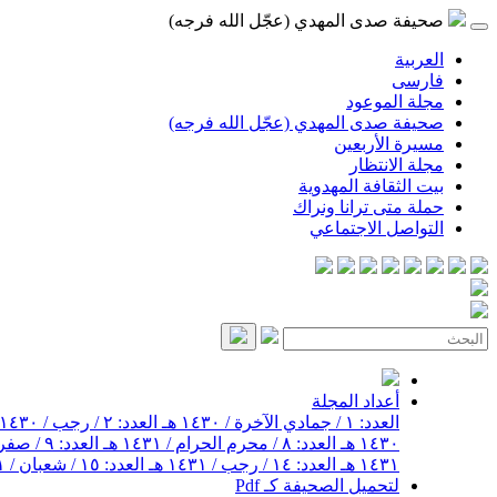
صحيفة صدى المهدي (عجّل الله فرجه)
العربية
فارسی
مجلة الموعود
صحيفة صدى المهدي (عجّل الله فرجه)
مسيرة الأربعين
مجلة الانتظار
بيت الثقافة المهدوية
حملة متى ترانا ونراك
التواصل الاجتماعي
أعداد المجلة
العدد: ١ / جمادي الآخرة / ١٤٣٠ هـ
العدد: ٢ / رجب / ١٤٣٠ هـ
١٤٣٠ هـ
العدد: ٨ / محرم الحرام / ١٤٣١ هـ
العدد: ٩ / صفر / ١٤٣١ هـ
١٤٣١ هـ
العدد: ١٤ / رجب / ١٤٣١ هـ
العدد: ١٥ / شعبان / ١٤٣١ هـ
لتحميل الصحيفة كـ Pdf