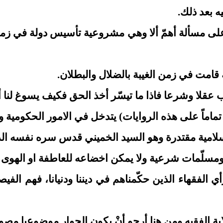
 بعد ذلك.
ى مسألة أهمّ ألا وهي مشروعية تأسيس دولة في زمن ا
 قامت في زمن الغيبة بالضلال والبطلان.
 عقلا وشرعا فاذا ما تيسّر أخذ الحق فكيف يسوغ لنا أن
تماماً على هذه الروايات) يتدخل في الامور الحكومية و
إسلامية مقتدرة وهو السيد الخميني قدس سره نفسه الذ 
بت ومسلّمات شرعية ولا يمكن اخضاعه للعاطفة او الهوى 
 الفقهاء الذين حكّمناهم في ديننا ودنيانا، فهم الف
 الفقيه ومن هنا أرجو أنْ يكون الحوار موضوعيا مصونا