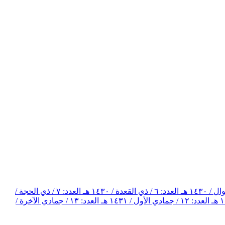
العدد: ٦ / ذي القعدة / ١٤٣٠ هـ
العدد: ٧ / ذي الحجة /
العدد: ١٢ / جمادي الأول / ١٤٣١ هـ
العدد: ١٣ / جمادي الآخرة /