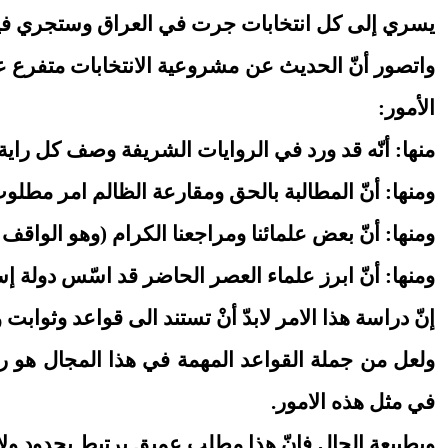
يسري إلى كل انتخابات جرت في العراق وستجري فيه
واتصور أنّ الحديث عن مشروعية الانتخابات متفرع عل
الأمور:
منها: أنّه قد ورد في الروايات الشريفة وصف كل راية
ومنها: أنّ المطالبة بالحق ومقارعة الظالم امر مطلوب
ومنها: أنّ بعض علمائنا ومراجعنا الكرام (وهو الواقف 
ومنها: أنّ ابرز علماء العصر الحاضر قد اسّس دولة 
إنّ دراسة هذا الامر لابدّ أنْ تستند الى قواعد وثوا
ولعل من جملة القواعد المهمة في هذا المجال هو رأي
في مثل هذه الامور.
وبطبيعة الحال فإنّ هذا مطلب عميق يرتبط بحدود ولاية