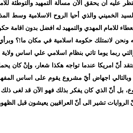
ظر عليه أن يحقق الآن مسألة التمهيد والتوطئة للام
د الخميني والذي أحيا الروح الاسلامية وسط المذاهب
عطاء للامام المهدي والتمهيد له افضل بدون اقامة حكو
نبنيه ونحن لانمتلك حكومة اسلامية في مكان ما!؟ وبرأي 
لتي ربما يوما تاتي بنظام اسلامي علي اساس ولاية ا
عتقد أنّ امريكا عندما تواجه هكذا شعار، وإنْ كان يحم
وبالتالي اجهاض أيّ مشروع يقوم على اساس المفهوم
، بل أنّ الذي كان يفكر بذلك فهو الآن قد لغى ذل
 انّ الروايات تشير الى أنّ العراقيين يعيشون قبل ال