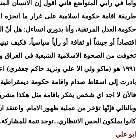
وأما في رأيي المتواضع فاني اقول إن الانسان المنت
طريقة اقامة حكومة اسلامية على غرار ما انجزه السي
حكومة العدل المرتقبة، وأنا بدوري اتساءل: هل أنّ ال
اقتصاداً أو جيشاً أو ثقافة أو رأياً سياسياً، فكيف 
تخوفت من الصحوة الاسلامية الشيعية في العراق وا
١٩٩١ هو (ماكو ولي الا علي ونريد حاكم جعفري) ا
بادرت إلى اسقاط صدام واقامة حكومة ديمقراطية 
فالآن لا اجد اي شخص يفكر باقامة مثل هكذا مشروع
وبالتالي فإنّها تؤخر من عملية ظهور الامام. واعتقد
كانوا يملكون الحس الانتظاري...توجد تتمة للمشاركة.
ابو علي