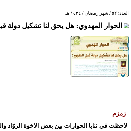
العدد: ٥٢ / شهر رمضان / ١٤٣٤ هـ
الحوار المهدوي: هل يحق لنا تشكيل دولة قب
زمزم
لاحظت في ثنايا الحوارات بين بعض الاخوة الروّاد و