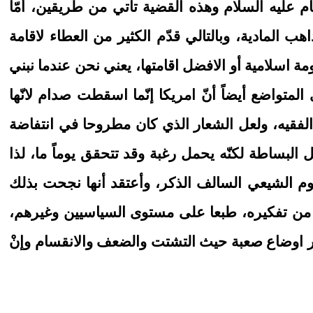
ام عليه السلام وهذه القضية تأتي من طريقين، أمّا
 المادية، وبالتالي قدّم الكثير من العطاء لاقامة
مة اسلامية أو الافضل اقامتها، يعني نحن عندما نبني
المتواضع أيضاً أنّ امريكا إنّما اسقطت صدام لانّها
لفقيه، ولعل الشعار الذي كان مطروحا في انتفاضة
ل البساطة لكنّه يحمل رغبة وقد تتحقق يوماً ما، لذا
 الشيعي السالف الذكر، وأعتقد أنها نجحت بذلك
ك من تفكيره، طبعا على مستوى السياسيين وغيرهم،
ظهور اوضاع صعبة حيث التشتت والضعف والانقسام وإنْ