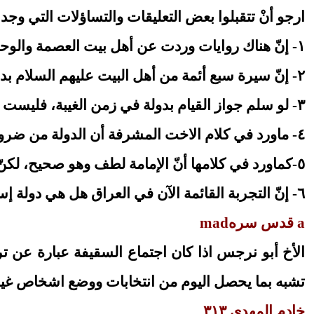
ارجو أنْ تتقبلوا بعض التعليقات والتساؤلات التي وجد
١- إنّ هناك روايات وردت عن أهل بيت العصمة والوحي عليهم السلام نهت عن القيام بدولة إلى أنْ يظهر الحجة عليه السلام.
٢- إنّ سيرة سبع أئمة من أهل البيت عليهم السلام بدءاً من الإمام زين العابدين إلى الامام العسكري عليهم السلام كانت جارية على عدم إقامة دولة.
٣- لو سلم جواز القيام بدولة في زمن الغيبة، فليست ولاية الفقيه هي الصيغة الوحيدة للدولة الإسلامية.
٤- ماورد في كلام الاخت المشرفة أن الدولة من ضروريات الدين، فماهو الدليل عليه وماهو تعريف ضروري الدين في نظرها.
٥-كماورد في كلامها أنّ الإمامة لطف وهو صحيح، لكنّ الإمامة المعصومة لطف لكي تأخذ بيد البشرية إلى بر الأمان لا الحكومة غير المعصومة.
٦- إنّ التجربة القائمة الآن في العراق هل هي دولة إسلامية وعلمانية، فإذا كانت علمانية فماهو الدليل على جواز المشاركة فيها.
a قدس سرهmad
الأخ أبو نرجس اذا كان اجتماع السقيفة عبارة عن ت
تشبه بما يحصل اليوم من انتخابات ووضع اشخاص غير
خادم المهدي ٣١٣