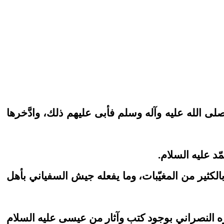
ه صلى الله عليه وآله وسلم فأبى عليهم ذلك، وادَّخرها
خباره بالكثير من المغيّبات، وما يفعله جيش السفياني بأهل
ّين_ وأخبره النصراني بوجود كتب وآثار من عيسى عليه السلام