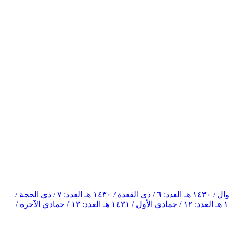
العدد: ٦ / ذي القعدة / ١٤٣٠ هـ
العدد: ٧ / ذي الحجة /
العدد: ١٢ / جمادي الأول / ١٤٣١ هـ
العدد: ١٣ / جمادي الآخرة /