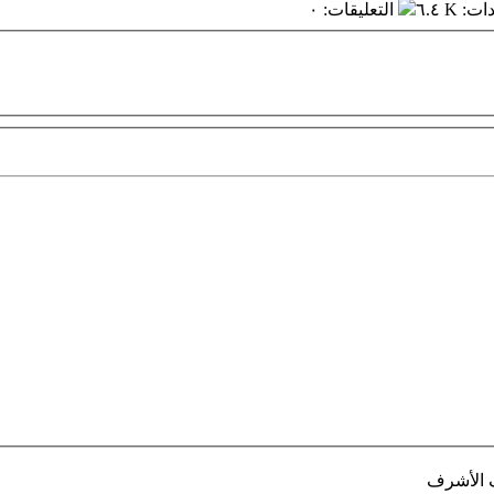
دات
:
٦.٤ K
التعليقات
:
٠
ف الأشرف