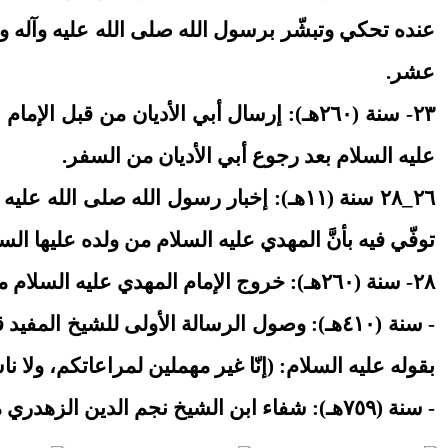
عنده تحكي وتبشّر برسول الله صلى الله عليه وآله و
عشر.
٢٣- سنة (٢٦٠هـ): إرسال أبي الأديان من قب
عليه السلام بعد رجوع أبي الأديان من السفر.
٢٦_٢٨ سنة (١١هـ): إخبار رسول الله صلى
توفّي فيه بأنَّ المهدي عليه السلام من ولده عليها السل
٢٨- سنة (٢٦٠هـ): خروج الإمام المهدي عليه السلام من سامراء قبل شهادة أبيه عليه السلام بعشرة أيّام على رواية.
- سنة (٤١٠هـ): وصول الرسالة الأولى للشيخ
بقوله عليه السلام: (إنّا غير مهملين لمراعاتكم، ولا ن
- سنة (٧٥٩هـ): شفاء ابن الشيخ نجم الدين الزهدري من الفالج _بعد عرضه على أطبّاء كثر_ ببركة الإمام المهدي عليه السلام في مقامه بالحلَّة.