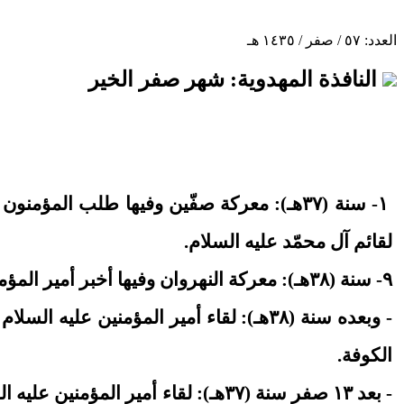
العدد: ٥٧ / صفر / ١٤٣٥ هـ
النافذة المهدوية: شهر صفر الخير
١- سنة (٣٧هـ): معركة صفّين وفيها طلب الم
لقائم آل محمّد عليه السلام.
٩- سنة (٣٨هـ): معركة النهروان وفيها أخبر أمير المؤمنين عليه السلام ببقاء الخوارج إلى ظهور مهدي آل محمّد عليه السلام.
- وبعده سنة (٣٨هـ): لقاء أمير المؤمنين 
الكوفة.
- بعد ١٣ صفر سنة (٣٧هـ): لقاء أمي