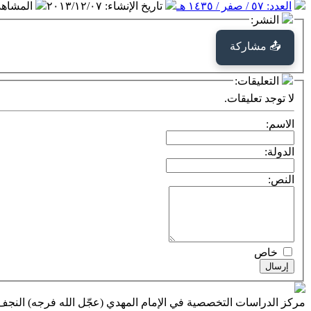
العدد: ٥٧ / صفر / ١٤٣٥ هـ
تاريخ الإنشاء
:
٢٠١٣/١٢/٠٧
المشاه
النشر:
📤 مشاركة
التعليقات:
لا توجد تعليقات.
الاسم:
الدولة:
النص:
خاص
إرسال
مركز الدراسات التخصصية في الإمام المهدي (عجّل الله فرجه) النج