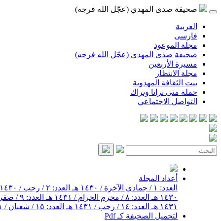
صحيفة صدى المهدي (عجّل الله فرجه)
العربية
فارسی
مجلة الموعود
صحيفة صدى المهدي (عجّل الله فرجه)
مسيرة الأربعين
مجلة الانتظار
بيت الثقافة المهدوية
حملة متى ترانا ونراك
التواصل الاجتماعي
أعداد المجلة
العدد: ١ / جمادي الآخرة / ١٤٣٠ هـ
العدد: ٢ / رجب / ١٤٣٠ هـ
١٤٣٠ هـ
العدد: ٨ / محرم الحرام / ١٤٣١ هـ
العدد: ٩ / صفر / ١٤٣١ هـ
١٤٣١ هـ
العدد: ١٤ / رجب / ١٤٣١ هـ
العدد: ١٥ / شعبان / ١٤٣١ هـ
لتحميل الصحيفة كـ Pdf