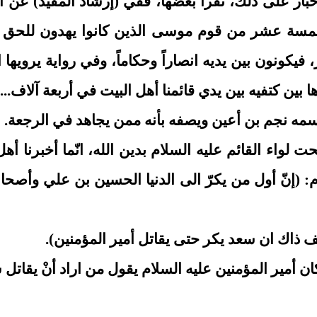
ر على ذلك، نقرأ بعضها، ففي (إرشاد المفيد) عن أبي 
مسة عشر من قوم موسى الذين كانوا يهدون للحق و
 فيكونون بين يديه انصاراً وحكاماً، وفي رواية يرويه
بين كتفيه بين يدي قائمنا أهل البيت في أربعة آلاف...)
مه نجم بن أعين ويصفه بأنه ممن يجاهد في الرجعة.
 لواء القائم عليه السلام بدين الله، انّما أخبرنا أ
: (إنّ أول من يكرّ الى الدنيا الحسين بن علي وأصحاب
ف ذاك ان سعد يكر حتى يقاتل أمير المؤمنين).
ان أمير المؤمنين عليه السلام يقول من اراد أنْ يقاتل