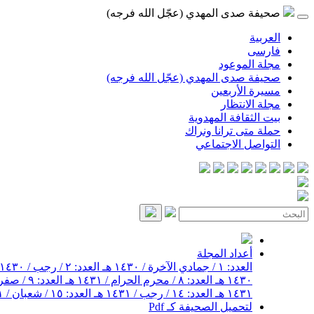
صحيفة صدى المهدي (عجّل الله فرجه)
العربية
فارسی
مجلة الموعود
صحيفة صدى المهدي (عجّل الله فرجه)
مسيرة الأربعين
مجلة الانتظار
بيت الثقافة المهدوية
حملة متى ترانا ونراك
التواصل الاجتماعي
أعداد المجلة
العدد: ١ / جمادي الآخرة / ١٤٣٠ هـ
العدد: ٢ / رجب / ١٤٣٠ هـ
١٤٣٠ هـ
العدد: ٨ / محرم الحرام / ١٤٣١ هـ
العدد: ٩ / صفر / ١٤٣١ هـ
١٤٣١ هـ
العدد: ١٤ / رجب / ١٤٣١ هـ
العدد: ١٥ / شعبان / ١٤٣١ هـ
لتحميل الصحيفة كـ Pdf