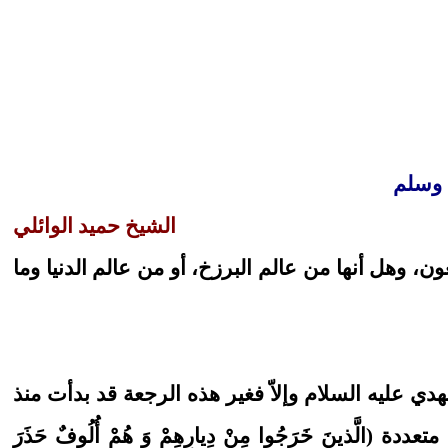
ه وسلم
الشيخ حميد الوائلي
هل أنها من عالم البرزخ، أو من عالم الدنيا وما
ي عليه السلام وإلاّ فغير هذه الرجعة قد بدأت منذ
نَ خَرَجُوا مِنْ دِيارِهِمْ وَ هُمْ أُلُوفٌ حَذَرَ