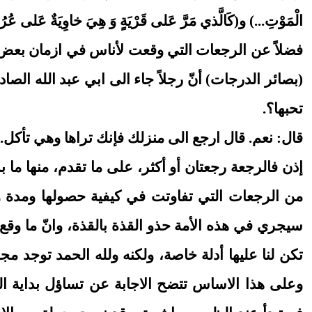
الْمَوْتِ...) و(كَالَّذي مَرَّ عَلى‏ قَرْيَةٍ وَ هِيَ خاوِيَةٌ عَلى‏ عُ
فضلاً عن الرجعات التي وقعت لأناس في ازمان بعض ال
(بصائر الدرجات) أنّ رجلاً جاء الى ابي عبد الله الصا
تحبها؟.
قال: نعم. قال ارجع الى منزلك فإنك تراها وهي تأكل...
إذن فالرجعة رجعتان أو أكثر، على ما تقدم، منها ما ب
من الرجعات التي تفاوتت في كيفية حصولها ومدة وقو
سيجري في هذه الأمة حذو القذة بالقذة، وانّ ما وقع
تكن لنا عليها أدلة خاصة، ولكنه ولله الحمد توجد 
وعلى هذا الاساس تتضح الاجابة عن تساؤل بداية الرج