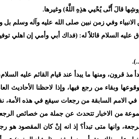
رُوشِها قالَ أَنَّى يُحْيي‏ هذِهِ اللَّهُ) وغيرها.
انبياء وفي زمن نبين صلى الله عليه وآله وسلم بل و
دق عليه السلام قائلاً له: (فداك أبي وأمي إن اهلي توف
).
دأ مذ قرون، ومنها ما يبدأ عند قيام القائم عليه الس
عها وبقاء من رجع فيها، وإذا لاحظنا الأحاديث العا
 في الامم السابقة من رجعات سيقع في هذه الأمة، نف
مجموعة من الاخبار تتحدث عن جملة من خصائص الرجعة
عة، وانها متى تبدأ؟ إذ انه إنْ كان المقصود هو رج