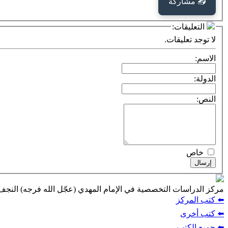
📤 مشاركة
التعليقات:
لا توجد تعليقات.
الاسم:
الدولة:
النص:
خاص
إرسال
مركز الدراسات التخصصية في الإمام المهدي (عجّل الله فرجه) النج
⬅️ كتب المركز
⬅️ كتب أخرى
⬅️ جميع الكتب