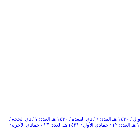
العدد: ٦ / ذي القعدة / ١٤٣٠ هـ
العدد: ٧ / ذي الحجة /
العدد: ١٢ / جمادي الأول / ١٤٣١ هـ
العدد: ١٣ / جمادي الآخرة /