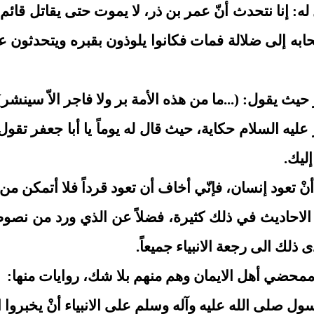
له: إنا نتحدث أنّ عمر بن ذر، لا يموت حتى يقاتل قائ
حابه إلى ضلالة فمات فكانوا يلوذون بقبره ويتحدثون 
يث يقول: (...ما من هذه الأمة بر ولا فاجر الاّ سينشر)
 عليه السلام حكاية، حيث قال له يوماً يا أبا جعفر تق
ليك.
نْ تعود إنسان، فإنّي أخاف أن تعود قرداً فلا أتمكن م
نّ الاحاديث في ذلك كثيرة، فضلاً عن الذي ورد من نصو
ذلك الى رجعة الانبياء جميعاً.
ممحضي أهل الايمان وهم منهم بلا شك، روايات منها:
سول صلى الله عليه وآله وسلم على الانبياء أنْ يخبرو