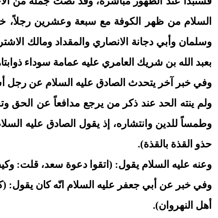
فستبدأ عند الظهور مباشرة، وقد نصت جملة من الاخبا
السلام من ظهر الكوفة مع سبعة وعشرين رجلاً، خ
وسلمان وأبي دجانة الانصاري والمقداد ومالك الاشتر،
بعبد الله بن شريك العامري عليه عمامة سوداء ذوابتاها 
وفي خبر آخر يتحدث الصادق عليه السلام عن رجل أس
ولم ينته الحد عند ذكر من يرجع مدافعاً عن الحق وتحت
وطمساً للدين وانتشاره، إذ يقول الصادق عليه السلام
حذو القذة بالقذة).
وعنه عليه السلام يقول: (اتقوا دعوة سعد، قلت: وكي
وفي خبر عن أبي جعفر عليه السلام انّه كان يقول: (ك
أهل النهروان).