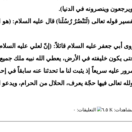
رجعون وينصرونه في الدنيا).
وله تعالى (لَنَنْصُرُ رُسُلَنا) قال عليه السلام: (ه
بي جعفر عليه السلام قائلاً: (إنّ لعلي عليه السلام 
ى يكون خليفته في الأرض، يعطي الله نبيه ملك جميع أه
ور عليه سريعاً إذ يثبت لنا ما تحدثنا عنه سابقاً في إح
لله تعالى فيها حجّة يعرف، الحلال من الحرام، ويدعو ال
مشاهدات
:
٦.٥ K
التعليقات
:
٠