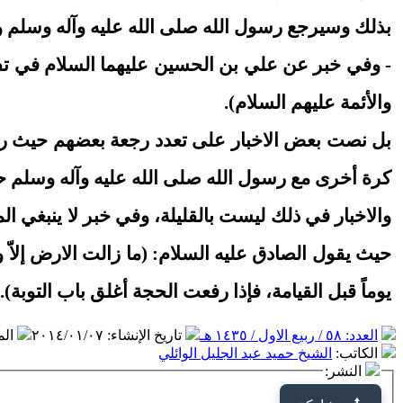
بذلك وسيرجع رسول الله صلى الله عليه وآله وسلم وي
- وفي خبر عن علي بن الحسين عليهما السلام في تفسير ق
والأئمة عليهم السلام).
بل نصت بعض الاخبار على تعدد رجعة بعضهم حيث روى أ
كرة أخرى مع رسول الله صلى الله عليه وآله وسلم حت
والاخبار في ذلك ليست بالقليلة، وفي خبر لا ينبغي المر
حيث يقول الصادق عليه السلام: (ما زالت الارض إلاّ و
يوماً قبل القيامة، فإذا رفعت الحجة أغلق باب التوبة).
العدد: ٥٨ / ربيع الاول / ١٤٣٥ هـ
تاريخ الإنشاء
:
٢٠١٤/٠١/٠٧
ال
الكاتب
:
الشيخ حميد عبد الجليل الوائلي
النشر: