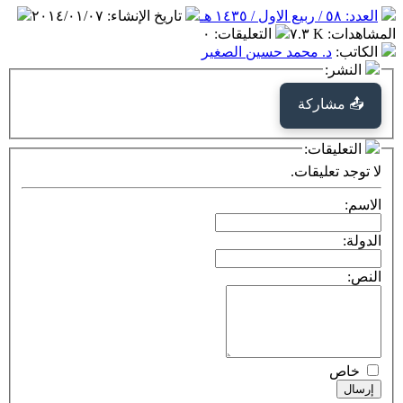
العدد: ٥٨ / ربيع الاول / ١٤٣٥ هـ
تاريخ الإنشاء
:
٢٠١٤/٠١/٠٧
المشاهدات
:
٧.٣ K
التعليقات
:
٠
الكاتب
:
د. محمد حسين الصغير
النشر:
📤 مشاركة
التعليقات:
لا توجد تعليقات.
الاسم:
الدولة:
النص:
خاص
إرسال