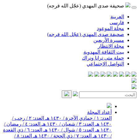
صحيفة صدى المهدي (عجّل الله فرجه)
العربية
فارسی
مجلة الموعود
صحيفة صدى المهدي (عجّل الله فرجه)
مسيرة الأربعين
مجلة الانتظار
بيت الثقافة المهدوية
حملة متى ترانا ونراك
التواصل الاجتماعي
أعداد المجلة
العدد: ١ / جمادي الآخرة / ١٤٣٠ هـ
العدد: ٢ / رجب /
١٤٣٠ هـ
العدد: ٣ / شعبان / ١٤٣٠ هـ
العدد: ٤ / رمضان /
١٤٣٠ هـ
العدد: ٥ / شوال / ١٤٣٠ هـ
العدد: ٦ / ذي القعدة
/ ١٤٣٠ هـ
العدد: ٧ / ذي الحجة / ١٤٣٠ هـ
العدد: ٨ /