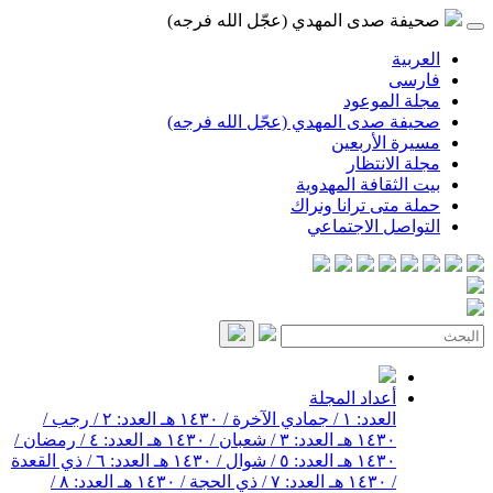
صحيفة صدى المهدي (عجّل الله فرجه)
العربية
فارسی
مجلة الموعود
صحيفة صدى المهدي (عجّل الله فرجه)
مسيرة الأربعين
مجلة الانتظار
بيت الثقافة المهدوية
حملة متى ترانا ونراك
التواصل الاجتماعي
أعداد المجلة
العدد: ١ / جمادي الآخرة / ١٤٣٠ هـ
العدد: ٢ / رجب /
١٤٣٠ هـ
العدد: ٣ / شعبان / ١٤٣٠ هـ
العدد: ٤ / رمضان /
١٤٣٠ هـ
العدد: ٥ / شوال / ١٤٣٠ هـ
العدد: ٦ / ذي القعدة
/ ١٤٣٠ هـ
العدد: ٧ / ذي الحجة / ١٤٣٠ هـ
العدد: ٨ /