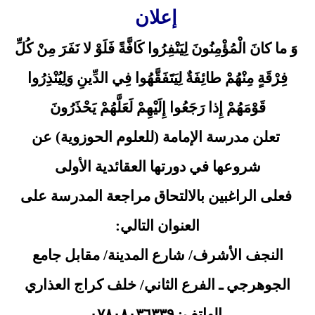
إعلان
وَ ما كانَ الْمُؤْمِنُونَ لِيَنْفِرُوا كَافَّةً فَلَوْ لا نَفَرَ مِنْ كُلِّ
فِرْقَةٍ مِنْهُمْ طائِفَةٌ لِيَتَفَقَّهُوا فِي الدِّينِ وَلِيُنْذِرُوا
قَوْمَهُمْ إِذا رَجَعُوا إِلَيْهِمْ لَعَلَّهُمْ يَحْذَرُونَ
تعلن مدرسة الإمامة (للعلوم الحوزوية) عن
شروعها في دورتها العقائدية الأولى
فعلى الراغبين بالالتحاق مراجعة المدرسة على
العنوان التالي:
النجف الأشرف/ شارع المدينة/ مقابل جامع
الجوهرجي ـ الفرع الثاني/ خلف كراج العذاري
الهاتف: ٠٧٨٠٨٠٣٦٣٣٩