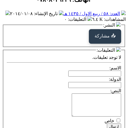
العدد: ٥٨ / ربيع الاول / ١٤٣٥ هـ
تاريخ الإنشاء
:
٢٠١٤/٠١/٠٨
المشاهدات
:
٦.٤ K
التعليقات
:
٠
النشر:
📤 مشاركة
التعليقات:
لا توجد تعليقات.
الاسم:
الدولة:
النص:
خاص
إرسال