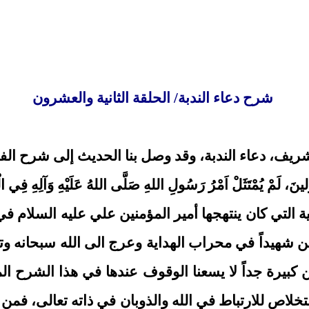
شرح دعاء الندبة/ الحلقة الثانية والعشرون
يف، دعاء الندبة، وقد وصل بنا الحديث إلى شرح الفقر
َلينَ، لَمْ يُمْتَثَلْ اَمْرُ رَسُولِ اللهِ صَلَّى اللهُ عَلَيْهِ وَآلِهِ فِي ا
ية التي كان ينتهجها أمير المؤمنين علي عليه السلام ف
ين شهيداً في محراب الهداية وعرج الى الله سبحانه و
كبيرة جداً لا يسعنا الوقوف عندها في هذا الشرح ال
استخلاص للارتباط في الله والذوبان في ذاته تعالى، 