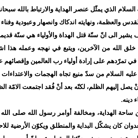
ام الذي يمثّل عنصر الهداية والارتباط بالله سبحانه
القدس والعظمة، ونهايته اندكاك وانصهار وعبودية وفناء 
يشير الى انّ سنّة قتل الهداة والأولياء هي سنّة قدي
ى خلق الله من الآخرين، ويتبع في نهجه وعمله هذا 
 في تمرّدهم على إرادة أولياء رب العالمين وإقصائهم 
ن عليه السلام من سدّ منيع تجاه الهجمات والاعتداءات
نْ يصل إليهم الظلم، لكنّه بعد أنْ فُقد اجتمعت الامّة
 دينه.
ن ساحة الهداية، ومخالفة أوامر رسول الله صلى الله ع
عدوان كان يشكّل البداية والمنطلق ويكوّن الأرضية ل