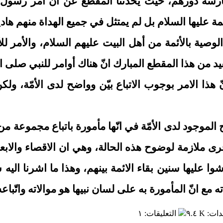
ارسة دورهم، حيث يحدّثنا المقطع عن انّ أمر رسول ا
يها السلام بل لم يمتثل في جميع الهداة منهم هادياً ب
الوصية بالأئمة من أهل البيت عليهم السلام، والأمر لل
فيد من هذا المقطع المبارك انّ هناك أوامر للنبي صلى 
نّ هذا الامر بوجوب الاتباع بيّن وواضح لدى الأمّة، ولك
لموجود لدى الأمّة في انّها مأمورة باتباع مجموعة من 
ى ملازمة لوضوح هذه الحالة، وهي ان الاقصاء والابعا
ا عليها سنين بقاء الائمة بينهم، وهذا ما اشرنا اليه 
مع انّ المأمورة به على لسان نبيها هو موالاته واتّباعه
دات
:
٩.٤ K
التعليقات
:
١