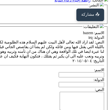
الكاتب
:
رابطة إحياء دعاء الندبة
النشر:
📤 مشاركة
التعليقات:
الاسم
: hazem
الدولة
: irq
النص
ونربيه ونعب عليه الى ان يكبر ثم يقتلك ، فتكون النهاية فكيف ان علمنا انه قاتلنا لا محالة فهل سنربيه اصلا بل سنقتله وهو صغير ،فسبحان الذي خلقهم من نوره وجعل فيهم محاسن الأخلاق
التاريخ
:
٢٠١٤/٠٥/٠٤
الاسم:
الدولة:
النص: