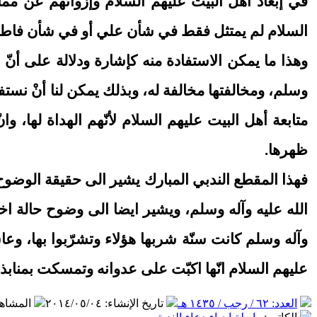
في إبعاد أهل البيت عليهم السلام وإزوائهم عن مم
السلام لم يمتثل فقط في شأن علي أو في شأن فاطمة عل
وهذا ما يمكن الاستفادة منه كإشارة ودلالة على أنّ 
وسلم، ومخالفتها مخالفة له، وبذلك يمكن لنا أنْ نست
متابعة أهل البيت عليهم السلام لأنّهم الهداة لها، وا
ظهرها.
فهذا المقطع الندبي المبارك يشير الى حقيقة الوضوح ا
الله عليه وآله وسلم، ويشير ايضا الى وضوح حالة اخر
وآله وسلم كانت سنّة شربها هؤلاء وتشرّبوا بها، وعاشو
عليهم السلام انّها اكبّت على عدوانه وتمسكت بمنابذته 
العدد: ٦٢ / رجب / ١٤٣٥ هـ
تاريخ الإنشاء
:
٢٠١٤/٠٥/٠٤
المشاه