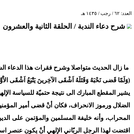
العدد: ٦٢ / رجب / ١٤٣٥ هـ
شرح دعاء الندبة / الحلقة الثانية والعشرون
ما زال الحديث متواصلا وشرح فقرات هذا الدعاء الشر
(وَلَمّا قَضى نَحْبَهُ وَقَتَلَهُ اَشْقَى الآخِرينَ يَتْبَعُ اَشْقَى الاَْوّ
يشير المقطع المبارك الى نتيجة حتميّة للسياسة الإله
الضلال ورموز الانحراف، فكان أنْ قضى أمير المؤمن
المحراب، وأنه خليفة المسلمين والمؤتمن على الدين 
اقتضت لهذا الرجل الربّاني الإلهي أنْ يكون عنصر 