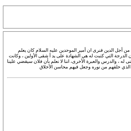
: لقد اراد الله تعالى لأهل البيت عليهم السلام هذه الظلومية لكي يصلوا الى مراتب ومنازل ما كانوا ليصلوا لها لولا التضحية التي بذلوها من أجل الدين فنرى ان أمير الموحدين عليه السلام كان يعلم
بالليلة التي يقتل فيها ومن قاتله ولكن لم يشأ ان يقاصص الجاني قبل الجريمة ،ونرى انه سلم التسليم المطلق لله في تلك الليلة فانه علم ان الدرجة التي كتبت له هي الشهادة على يد أ شقى الأولين ، وكانت
لنا عبرة ايضا في تلك الواقعة وهي ان هناك من ان تأمنه وتربيه وهو صغير ولكن يخونك بعد ان يرى المال ، او يغسل دماغه بكلام فارغ لا معنى له ، والدرس والعبرة الأخرى، اننا لا نعلم بأن فلان سيقضي علينا