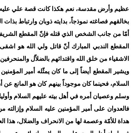
عظيم وأرض مقدسة، نعم هكذا كانت قصة علي عليه السل
بخالقهم فصاغته نموذجاً، بدايته ذوبان وارتباط بذات 
أمّا من جانب الشخص الذي قتله فإنّ المقطع الشريف 
المقطع الندبي المبارك أنّ قاتل ولي الله هو اشق
الاشقياء من خلق الله واقتدائهم بالضلاّل والمنحرفين
ويشير المقطع أيضاً إلى ما كان يمثّله أمير المؤمني
السلام، فحينما كان موجوداً بينهم كان هو المانع عن أ
وسلم وعصيان أمره في أهل بيته عليهم السلام وأولياء
فالعدوان على أمير المؤمنين عليه السلام وإزالته م
هداة للأمّة وعصمة لها من الانحراف والضلال، هذا ال