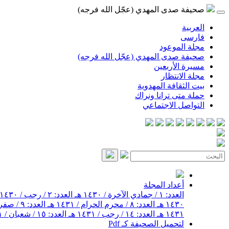
صحيفة صدى المهدي (عجّل الله فرجه)
العربية
فارسی
مجلة الموعود
صحيفة صدى المهدي (عجّل الله فرجه)
مسيرة الأربعين
مجلة الانتظار
بيت الثقافة المهدوية
حملة متى ترانا ونراك
التواصل الاجتماعي
أعداد المجلة
العدد: ١ / جمادي الآخرة / ١٤٣٠ هـ
العدد: ٢ / رجب / ١٤٣٠ هـ
١٤٣٠ هـ
العدد: ٨ / محرم الحرام / ١٤٣١ هـ
العدد: ٩ / صفر / ١٤٣١ هـ
١٤٣١ هـ
العدد: ١٤ / رجب / ١٤٣١ هـ
العدد: ١٥ / شعبان / ١٤٣١ هـ
لتحميل الصحيفة كـ Pdf