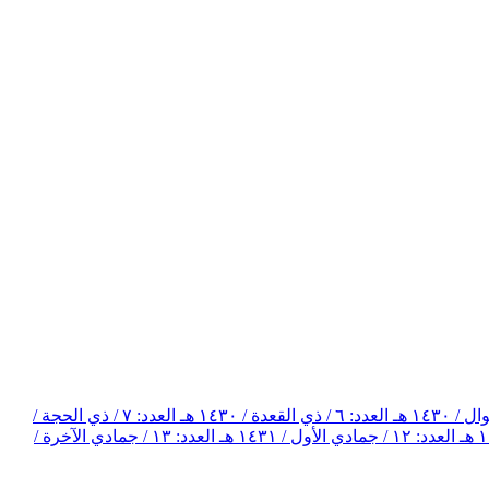
العدد: ٦ / ذي القعدة / ١٤٣٠ هـ
العدد: ٧ / ذي الحجة /
العدد: ١٢ / جمادي الأول / ١٤٣١ هـ
العدد: ١٣ / جمادي الآخرة /