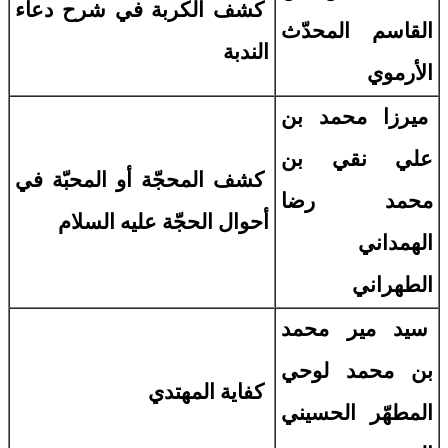
كشف الكربة في شرح دعاء
القاسم المحدّث
الندبة
الأرموي
ميرزا محمد بن
علي نقي بن
كشف المحجّة أو المحبّة في
محمد رضا
أحوال الحجّة عليه السلام
الهمداني
الطهراني
سيد مير محمد
بن محمد لوحي
كفاية المهتدي
المطهّر الحسيني