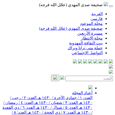
صحيفة صدى المهدي (عجّل الله فرجه)
العربية
فارسی
مجلة الموعود
صحيفة صدى المهدي (عجّل الله فرجه)
مسيرة الأربعين
مجلة الانتظار
بيت الثقافة المهدوية
حملة متى ترانا ونراك
التواصل الاجتماعي
أعداد المجلة
العدد: ١ / جمادي الآخرة / ١٤٣٠ هـ
العدد: ٢ / رجب /
١٤٣٠ هـ
العدد: ٣ / شعبان / ١٤٣٠ هـ
العدد: ٤ / رمضان /
١٤٣٠ هـ
العدد: ٥ / شوال / ١٤٣٠ هـ
العدد: ٦ / ذي القعدة
/ ١٤٣٠ هـ
العدد: ٧ / ذي الحجة / ١٤٣٠ هـ
العدد: ٨ /