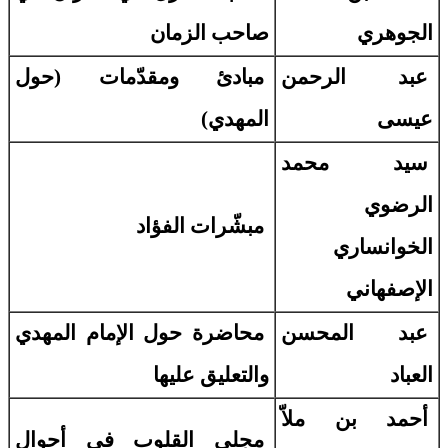
الجوهري
صاحب الزمان
عبد الرحمن
مبادئ ومقدّمات (حول
عيسى
المهدي)
سيد محمد
الرضوي
مبشّرات الفؤاد
الخوانساري
الإصفهاني
عبد المحسن
محاضرة حول الإمام المهدي
العباد
والتعليق عليها
أحمد بن ملاّ
مجلي القلوب في أحوال