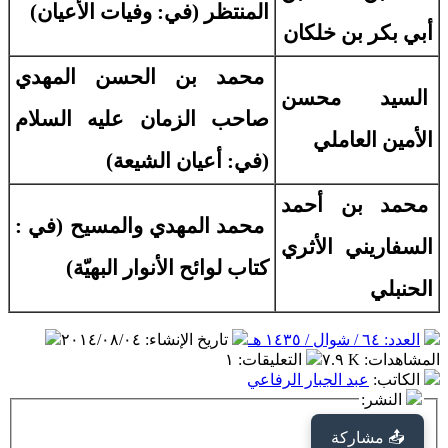
المنتظر (في: وفيات الأعيان)
أبي بكر بن خلكان
محمد بن الحسن المهدي
السيد محسن
صاحب الزمان عليه السلام
الأمين العاملي
(في: أعيان الشيعة)
محمد بن أحمد
محمد المهدي والمسيح (في :
السفاريني الأثري
كتاب لوائح الأنوار البهيّة)
الحنبلي
العدد: ٦٤ / شوال / ١٤٣٥ هـ
تاريخ الإنشاء
:
٢٠١٤/٠٨/٠٤
المشاهدات
:
٧.٩ K
التعليقات
:
١
الكاتب
:
عبد الجبار الرفاعي
النشر:
📤 مشاركة