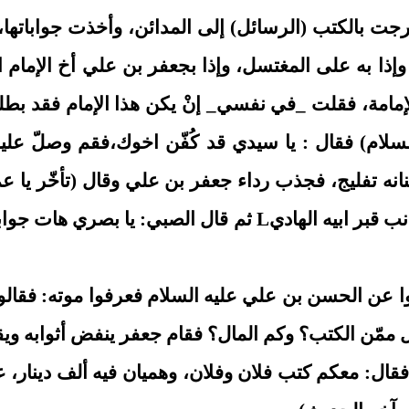
، وخرجت بالكتب (الرسائل) إلى المدائن، وأخذت جوابا
ه وإذا به على المغتسل، وإذا بجعفر بن علي أخ الإمام
فة والإمامة، فقلت _في نفسي_ إنْ يكن هذا الإمام فقد
لام) فقال : يا سيدي قد كُفّن اخوك،فقم وصلّ علي
تفليج، فجذب رداء جعفر بن علي وقال (تأخّر يا عم، ف
وجهه واصفر، فتقدّم الصبي وصلّى عليه، ودفن اى جانب قبر ابيه
 عن الحسن بن علي عليه السلام فعرفوا موته: فقالوا
 فتقول ممّن الكتب؟ وكم المال؟ فقام جعفر ينفض أثوابه ويق
فقال: معكم كتب فلان وفلان، وهميان فيه ألف دينار، عش