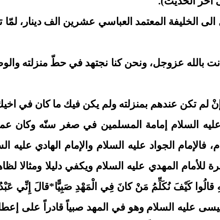
لى آخر الحديث).
لى الخليفة المعتمد العباسي عشرين الف دينار، لمّا 
كانت بالله عزوجل، ونحن كنا نجتهد في حطّ منزلته والوضع
إنْ لم تكن عندهم بمنزلته ولم يكن فيك ما كان في اخيك، 
يه عليه السلام إمامة المسلمين في صغر سنّه وكان 
فالإمام الجواد عليه السلام والإمام الهادي عليه السل
لأمام المهدي عليه السلام ويكفي دليلا ومثالا لظاهرة الإ
ْهِ قالُوا كَيْفَ نُكَلِّمُ مَنْ كانَ فِي الْمَهْدِ صَبِيًّا*قالَ إِنِّي عَ
 عليه السلام وهو في المهد صبياً قادراً على إعطاء ا