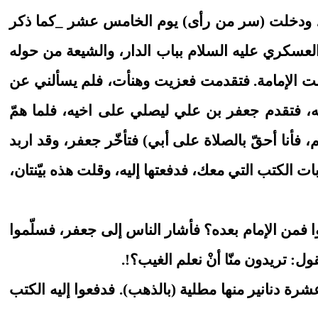
تها، ودخلت (سر من رأى) يوم الخامس عشر _كما ذكر
 العسكري عليه السلام بباب الدار، والشيعة من حوله
 بطلت الإمامة. فتقدمت فعزيت وهنأت، فلم يسألني عن
ه، فتقدم جعفر بن علي ليصلي على اخيه، فلما همّ
أنا أحقّ بالصلاة على أبي) فتأخّر جعفر، وقد اربد
 الهاديL ثم قال الصبي: يا بصري هات جوابات الكتب التي معك، فدفعتها إليه، وقلت هذه بيّنتان،
 فمن الإمام بعده؟ فأشار الناس إلى جعفر، فسلّموا
ول: تريدون منّا أنْ نعلم الغيب؟!.
رة دنانير منها مطلية (بالذهب). فدفعوا إليه الكتب