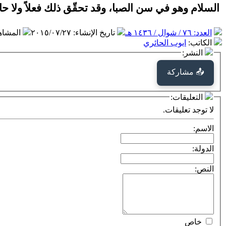
السلام وهو في سن الصبا، وقد تحقّق ذلك فعلاً ولا حاج
العدد: ٧٦ / شوال / ١٤٣٦ هـ
تاريخ الإنشاء
:
٢٠١٥/٠٧/٢٧
المشاه
الكاتب
:
ايوب الحائري
النشر:
📤 مشاركة
التعليقات:
لا توجد تعليقات.
الاسم:
الدولة:
النص:
خاص