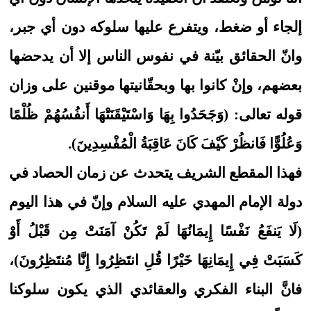
إلجاء أو ضغط، ويتفرع عليها سلوكه دون أي جبر،
وانّ الحقائق بيّنة في نفوس الناس إلا أن يدحضها
بعضهم، وإنْ كانوا بها وبحقّانيتها موقنين على وزان
قوله تعالى: (وَجَحَدُوا بِهَا وَاسْتَيْقَنَتْهَا أَنفُسُهُمْ ظُلْمًا
وَعُلُوًّا فَانظُرْ كَيْفَ كَانَ عَاقِبَةُ الْمُفْسِدِينَ).
فهذا المقطع الشريف يتحدث عن زمان الحصاد في
دولة الإمام المهدي عليه السلام وإنّ في هذا اليوم
(لَا يَنفَعُ نَفْسًا إِيمَانُهَا لَمْ تَكُنْ آمَنَتْ مِن قَبْلُ أَوْ
كَسَبَتْ فِي إِيمَانِهَا خَيْرًا قُلِ انتَظِرُوا إِنَّا مُنتَظِرُونَ)،
فانَّ البناء الفكري والعقائدي الذي يكون سلوكنا