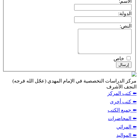
الاسم:
الدولة:
النص:
خاص
إرسال
مركز الدراسات التخصصية في الإمام المهدي (عجّل الله فرجه)
النجف الأشرف
⬅️ كتب المركز
⬅️ كتب أخرى
⬅️ جميع الكتب
⬅️ المحاضرات
⬅️ المراثي
⬅️ المواليد