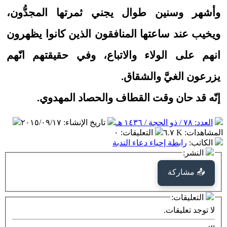
وأشهر وسنين طوال يجني ثمرتها المجدُّون،
ويخيب عند ساعتها المنافقون الذين كانوا يظهرون
انهم على الولاء والاتباع، وفي حقيقتهم انّهم
يزرعون الغيَّ والشقاق.
إنّه قد حان وقت القطاف والحصاد المهدوي.
العدد: ٧٨ / ذو الحجة / ١٤٣٦ هـ
تاريخ الإنشاء
:
٢٠١٥/٠٩/١٧
المشاهدات
:
٦.٧ K
التعليقات
:
٠
الكاتب
:
رابطة إحياء دعاء الندبة
النشر:
📤 مشاركة
التعليقات:
لا توجد تعليقات.