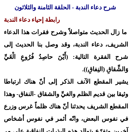
شرح دعاء الندبة - الحلقة الثامنة والثلاثون
رابطة إحياء دعاء الندبة
ما زال الحديث متواصلاً وشرح فقرات هذا الدعاء
الشريف، دعاء الندبة، وقد وصل بنا الحديث إلى
شرح الفقرة التالية: (أَيْنَ حاصِدُ فُرُوعِ الْغَيِّ
وَالشِّقاقِ (النِفاقِ)).
يشير المقطع الآنف الذكر إلى أنّ هناك ارتباطا
وثيقا بين قديم الظلم والغيِّ والشقاق -النفاق- وهذا
المقطع الشريف يحدثنا أنّ هناك ظلماً غرس وزرع
في نفوس البعض، وانّه أثمر في نفوس أشخاص
آخرين وتفرّع بتوالد هذه البذرات النفاقية على مر