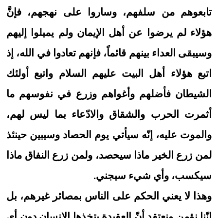
تابعوهم من سلفهم، وساروا على نهجهم، فإنَّ
هؤلاء لم يرضوا عن أهل الإيمان ولم يميلوا إليهم
وسيبقى العداء بينهم قائماً، فإنهم تعادوا في الله، إذ
اتبع هؤلاء أهل البيت عليهم السلام واتبع أولئك
الشيطان فأضلهم وأغواهم وزرع في نفوسهم ما
أثمرت الحرب والشقاق والادّعاء بما ليس لهم،
والموت عليه، إنّه سيأتي يوم الحصاد وسيبين حينئذ
لمن زرع الخير ماذا سيحصد، ولمن زرع النفاق ماذا
سيكسب، وأي شيء سيجني.
وهذا لا يعني الحكم على الناس بمصائر غيرهم، بل
انّنا نؤمن ونعتقد أنّ العقيدة يتخذها الإنسان دون أي