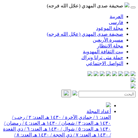
صحيفة صدى المهدي (عجّل الله فرجه)
العربية
فارسی
مجلة الموعود
صحيفة صدى المهدي (عجّل الله فرجه)
مسيرة الأربعين
مجلة الانتظار
بيت الثقافة المهدوية
حملة متى ترانا ونراك
التواصل الاجتماعي
أعداد المجلة
العدد: ١ / جمادي الآخرة / ١٤٣٠ هـ
العدد: ٢ / رجب /
١٤٣٠ هـ
العدد: ٣ / شعبان / ١٤٣٠ هـ
العدد: ٤ / رمضان /
١٤٣٠ هـ
العدد: ٥ / شوال / ١٤٣٠ هـ
العدد: ٦ / ذي القعدة
/ ١٤٣٠ هـ
العدد: ٧ / ذي الحجة / ١٤٣٠ هـ
العدد: ٨ /