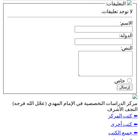
التعليقات:
لا توجد تعليقات.
الاسم:
الدولة:
النص:
خاص
إرسال
مركز الدراسات التخصصية في الإمام المهدي (عجّل الله فرجه)
النجف الأشرف
⬅️ كتب المركز
⬅️ كتب أخرى
⬅️ جميع الكتب