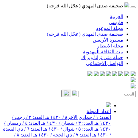
صحيفة صدى المهدي (عجّل الله فرجه)
العربية
فارسی
مجلة الموعود
صحيفة صدى المهدي (عجّل الله فرجه)
مسيرة الأربعين
مجلة الانتظار
بيت الثقافة المهدوية
حملة متى ترانا ونراك
التواصل الاجتماعي
أعداد المجلة
العدد: ١ / جمادي الآخرة / ١٤٣٠ هـ
العدد: ٢ / رجب /
١٤٣٠ هـ
العدد: ٣ / شعبان / ١٤٣٠ هـ
العدد: ٤ / رمضان /
١٤٣٠ هـ
العدد: ٥ / شوال / ١٤٣٠ هـ
العدد: ٦ / ذي القعدة
/ ١٤٣٠ هـ
العدد: ٧ / ذي الحجة / ١٤٣٠ هـ
العدد: ٨ /