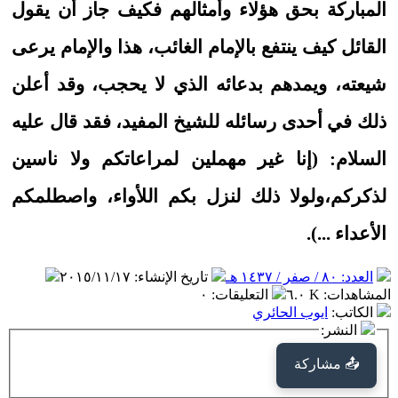
المباركة بحق هؤلاء وأمثالهم فكيف جاز أن يقول
القائل كيف ينتفع بالإمام الغائب، هذا والإمام يرعى
شيعته، ويمدهم بدعائه الذي لا يحجب، وقد أعلن
ذلك في أحدى رسائله للشيخ المفيد، فقد قال عليه
السلام: (إنا غير مهملين لمراعاتكم ولا ناسين
لذكركم،ولولا ذلك لنزل بكم اللأواء، واصطلمكم
الأعداء ...).
العدد: ٨٠ / صفر / ١٤٣٧ هـ
تاريخ الإنشاء
:
٢٠١٥/١١/١٧
المشاهدات
:
٦.٠ K
التعليقات
:
٠
الكاتب
:
ايوب الحائري
النشر:
📤 مشاركة