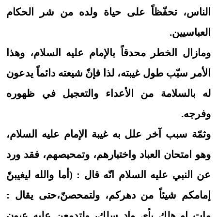
الناس، تحفّظاً على حياة ولده من شر الحكام
العباسيين.
ومازال الخطر محدقاً بالإمام عليه السلام، وهذا
الأمر سبّب طول غيبته، لذا فإنّ شيعته دائماً يدعون
له بالسلامة من الأعداء والتعجيل في ظهوره
وفرجه.
وثمّة سبب آخر علل به غيبة الإمام عليه السلام،
وهو امتحان العباد واختبارهم، وتمحيصهم، فقد ورد
عن النبي عليه السلام انّه قال : (أما والله ليغيبنّ
إمامكم شيئاً من دهركم، ولتمحصنّ،حتى يقال :
مات او هلك بأي واد سلك، ولتدمعن عليه عيون