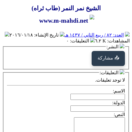
الشيخ نمر النمر (طاب ثراه)
العدد: ٨٢ / ربيع الثاني / ١٤٣٧ هـ
تاريخ الإنشاء
:
٢٠١٦/٠١/١٨
المشاهدات
:
٦.٢ K
التعليقات
:
٠
النشر:
📤 مشاركة
التعليقات:
لا توجد تعليقات.
الاسم:
الدولة:
النص: