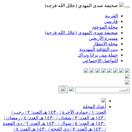
صحيفة صدى المهدي (عجّل الله فرجه)
العربية
فارسی
مجلة الموعود
صحيفة صدى المهدي (عجّل الله فرجه)
مسيرة الأربعين
مجلة الانتظار
بيت الثقافة المهدوية
حملة متى ترانا ونراك
التواصل الاجتماعي
أعداد المجلة
العدد: ١ / جمادي الآخرة / ١٤٣٠ هـ
العدد: ٢ / رجب /
١٤٣٠ هـ
العدد: ٣ / شعبان / ١٤٣٠ هـ
العدد: ٤ / رمضان /
١٤٣٠ هـ
العدد: ٥ / شوال / ١٤٣٠ هـ
العدد: ٦ / ذي القعدة
/ ١٤٣٠ هـ
العدد: ٧ / ذي الحجة / ١٤٣٠ هـ
العدد: ٨ /