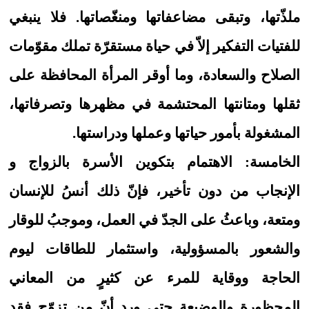
ملذّتها، وتبقى مضاعفاتها ومنغّصاتها. فلا ينبغي
للفتيات التفكير إلاّ في حياة مستقرّة تملك مقوّمات
الصلاح والسعادة، وما أوقر المرأة المحافظة على
ثقلها ومتانتها المحتشمة في مظهرها وتصرفاتها،
المشغولة بأمور حياتها وعملها ودراستها.
الخامسة: الاهتمام بتكوين الأسرة بالزواج و
الإنجاب من دون تأخير، فإنّ ذلك أنسُ للإنسان
ومتعة، وباعثُ على الجدّ في العمل، وموجبُ للوقار
والشعور بالمسؤولية، واستثمار للطاقات ليوم
الحاجة ووقاية للمرء عن كثيرٍ من المعاني
المحظورة والوضيعة حتى ورد أنّ من تزوّج فقد