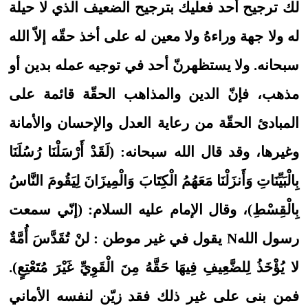
لك ترجيح أحد فعليك بترجيح الضعيف الذي لا حيلة
له ولا جهة وراءهُ ولا معين له على أخذ حقّه إلاّ الله
سبحانه. ولا يستظهرنّ أحد في توجيه عمله بدين أو
مذهب، فإنّ الدين والمذاهب الحقّة قائمة على
المبادئ الحقّة من رعاية العدل والإحسان والأمانة
وغيرها، وقد قال الله سبحانه: (لَقَدْ أَرْسَلْنَا رُسُلَنَا
بِالْبَيِّنَاتِ وَأَنزَلْنَا مَعَهُمُ الْكِتَابَ وَالْمِيزَانَ لِيَقُومَ النَّاسُ
بِالْقِسْطِ)، وقال الإمام عليه السلام: (إنّي سمعت
رسول اللهN يقول في غير موطن : لنْ تُقَدَّسَ أُمَّةٌ
لا يُؤْخَذُ لِلضَّعِيفِ فِيهَا حَقَّهُ مِنَ الْقَوِيِّ غَيْرَ مُتَعْتِعٍ).
فمن بنى على غير ذلك فقد زيّن لنفسه الأماني