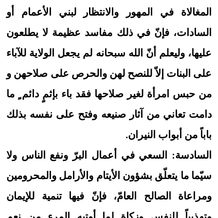
المغالاة في المهور والانتظار لبني الأعمام أو
السادات، فإنّ في ذلك مفاسد عظيمة لا يطلعون
عليها، وليعلم أنّ الله سبحانه لم يجعل الولاية للآباء
على البنات إلاّ للنصح لهن والحرص على صلاحهن و
من حبس امرأة لغير صلاحها فقد باء بإثمٍ دائم ٍ ما
دامت تعاني من آثار صنيعه وفتح على نفسه بذلك
باباً من أبواب النيران.
السادسة: السعي في أعمال البرّ ونفع الناس ولا
سيّما ما يتعلّق بشؤون الأيتام والأرامل والمحرومين
ومراعاة الصالح العامّ، فإنّ فيها تنمية للإيمان
وتهذيباً للنفس وزكاة لما أوتيه المرء من نعم