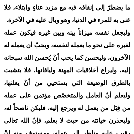
ما يضطرّ إلى إنفاقه فيه مع مزيد عناءٍ وابتلاء، فلا
غنى به للمرء في الدنيا، وهو وبال عليه في الآخرة.
وليجعل نفسه ميزاناً بينه وبين غيره فيكون عمله
لغيره على نحو ما يعمله لنفسه، ويحبّ أن يعمله له
الآخرون، وليحسن كما يحب أنْ يُحسن الله سبحانه
إليه، وليراع أخلاقيات المهنة ولياقاتها، فلا يتشبث
بالطرق الوضيعة التي يستحيي من أنْ يعلنها،
وليعلم أنّ العامل والمتخصّص مؤتمن على عمله
من قِبَل من يعمل له ويرجع إليه، فليكن ناصحاً له،
وليحذرن خيانته من حيث لا يعلم، فإنّ الله تعالى
رقيب عليه وناظر إلى عمله، ومستوفٍ منه إنْ