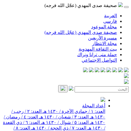
صحيفة صدى المهدي (عجّل الله فرجه)
العربية
فارسی
مجلة الموعود
صحيفة صدى المهدي (عجّل الله فرجه)
مسيرة الأربعين
مجلة الانتظار
بيت الثقافة المهدوية
حملة متى ترانا ونراك
التواصل الاجتماعي
أعداد المجلة
العدد: ١ / جمادي الآخرة / ١٤٣٠ هـ
العدد: ٢ / رجب /
١٤٣٠ هـ
العدد: ٣ / شعبان / ١٤٣٠ هـ
العدد: ٤ / رمضان /
١٤٣٠ هـ
العدد: ٥ / شوال / ١٤٣٠ هـ
العدد: ٦ / ذي القعدة
/ ١٤٣٠ هـ
العدد: ٧ / ذي الحجة / ١٤٣٠ هـ
العدد: ٨ /