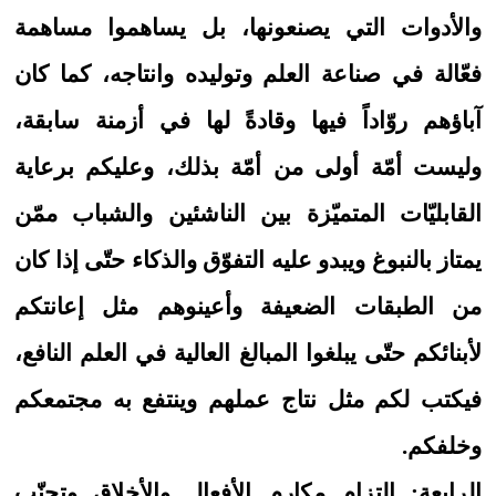
والأدوات التي يصنعونها، بل يساهموا مساهمة
فعّالة في صناعة العلم وتوليده وانتاجه، كما كان
آباؤهم روّاداً فيها وقادةً لها في أزمنة سابقة،
وليست أمّة أولى من أمّة بذلك، وعليكم برعاية
القابليّات المتميّزة بين الناشئين والشباب ممّن
يمتاز بالنبوغ ويبدو عليه التفوّق والذكاء حتّى إذا كان
من الطبقات الضعيفة وأعينوهم مثل إعانتكم
لأبنائكم حتّى يبلغوا المبالغ العالية في العلم النافع،
فيكتب لكم مثل نتاج عملهم وينتفع به مجتمعكم
وخلفكم.
الرابعة: التزام مكارم الأفعال والأخلاق وتجنّب