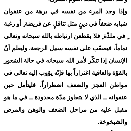
وإذا وجد المرء من نفسه في برهة من عنفوان
شبابه ضعفاً في دينٍ مثل تثاقلٍ عن فريضة ٍ أو رغبة
ٍ في ملذّة ٍ فلا يقطعن ارتباطه بالله سبحانه وتعالى
تماماً، فيصعّب على نفسه سبيل الرجعة، وليعلم أنّ
الإنسان إذا تنكّر لأمر الله سبحانه في حالة الشعور
بالقوّة والعافية اغتراراً بها فإنّه يؤوب إليه تعالى في
مواطن العجز والضعف اضطراراً، فليتأمل حين
عنفوانه ــ الذي لا يتجاوز مدّة محدودة ــ في ما هو
مقبل عليه من مراحل الضعف والوهن والمرض
والشيخوخة.