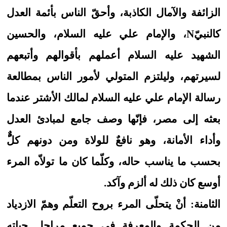
الزائفة والآمال الكاذبة، وأحقّ الناس بأئمة العدل
كالنبيّN، والإمام علي عليه السلام، والحسين
الشهيد عليه السلام أعملهم بأقوالهم وأتبعهم
لسيرتهم، وليلتزم المتولي لأمور الناس بمطالعة
رسالة الإمام علي عليه السلام لمالك الأشتر عندما
بعثه إلى مصر، فإنّها وصف جامع لمبادئ العدل
وأداء الأمانة، وهو نافعٌ للولاة ومن دونهم كلٌُّ
بحسب ما يناسب حاله، وكلّما كان ما تولاّه المرء
أوسع كان ذلك له ألزم وآكد.
الثامنة: أنْ يتحلّى المرء بروح التعلّم وهمّ الازدياد
من الحكمة والمعرفة في جميع مراحل حياته