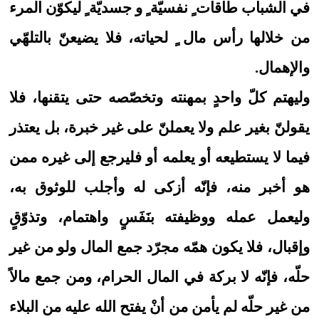
في الشباب طاقات ٍ نفسيّة ٍ و جسديّة ٍ ليكوّن المرء
من خلالها رأس مال ٍ لحياته، فلا يضيعنّ بالتلهّي
والإهمال.
وليهتم كلّ واحدٍ بمهنته وتخصّصه حتى يتقنها، فلا
يقولنّ بغير علم ولا يعملنّ على غير خبرة، بل يعتذر
فيما لا يستطيعه أو يعلمه أو فليرجع إلى غيره ممن
هو أخبر منه، فإنّه أزكى له وأجلب للوثوق به،
وليعمل عمله ووظيفته بنَفَسٍ واهتمام، وتذوّقٍ
وإقبال، فلا يكون همّه مجرّد جمع المال ولو من غير
حلّه، فإنّه لا بركة في المال الحرام، ومن جمع مالاً
من غير حلّه لم يأمن من أنْ يفتح الله عليه من البلاء