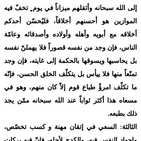
إلى الله سبحانه وأثقلهم ميزاناً في يوم ٍ تخفّ فيه
الموازين هو أحسنهم أخلاقاً، فليُحسّن أحدكم
أخلاقه مع أبويه وأهله وأولاده وأصدقائه وعامّة
الناس، فإن وجد من نفسه قصوراً فلا يهملنّ نفسه
بل يحاسبها ويسوقها بالحكمة إلى غايته، فإن وجد
تمنّعاً منها فلا ييأس بل يتكلّف الخلق الحسن، فإنّه
ما تكلّف امرؤٌ طباع قوم إلاّ كان منهم، وهو في
مسعاه هذا أكثر ثواباً عند الله سبحانه ممّن يجد
ذلك بطبعه.
الثالثة: السعي في إتقان مهنة و كسب تخصّص،
وإجهاد النفس فيه، والكدح لأجله، فإنّ فيه بركات