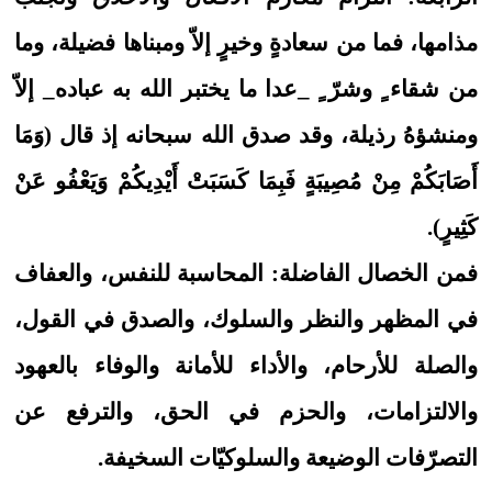
مذامها، فما من سعادةٍ وخيرٍ إلاّ ومبناها فضيلة، وما
من شقاء ٍ وشرّ ٍ _عدا ما يختبر الله به عباده_ إلاّ
ومنشؤهُ رذيلة، وقد صدق الله سبحانه إذ قال (وَمَا
أَصَابَكُمْ مِنْ مُصِيبَةٍ فَبِمَا كَسَبَتْ أَيْدِيكُمْ وَيَعْفُو عَنْ
كَثِيرٍ).
فمن الخصال الفاضلة: المحاسبة للنفس، والعفاف
في المظهر والنظر والسلوك، والصدق في القول،
والصلة للأرحام، والأداء للأمانة والوفاء بالعهود
والالتزامات، والحزم في الحق، والترفع عن
التصرّفات الوضيعة والسلوكيّات السخيفة.