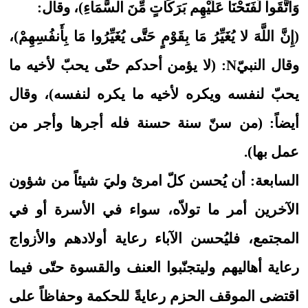
وَاتَّقَواْ لَفَتَحْنَا عَلَيْهِم بَرَكَاتٍ مِّنَ السَّمَاءِ)، وقال:
(إِنَّ اللَّهَ لا يُغَيِّرُ مَا بِقَوْمٍ حَتَّى يُغَيِّرُوا مَا بِأَنفُسِهِمْ)،
وقال النبيّN: (لا يؤمن أحدكم حتّى يحبّ لأخيه ما
يحبّ لنفسه ويكره لأخيه ما يكره لنفسه)، وقال
أيضاً: (من سنّ سنة حسنة فله أجرها وأجر من
عمل بها).
السابعة: أن يُحسن كلّ امرئ وليَ شيئاً من شؤون
الآخرين أمر ما تولاّه، سواء في الأسرة أو في
المجتمع، فليُحسن الآباء رعاية أولادهم والأزواج
رعاية أهاليهم وليتجنّبوا العنف والقسوة حتّى فيما
اقتضى الموقف الحزم رعايةً للحكمة وحفاظاً على