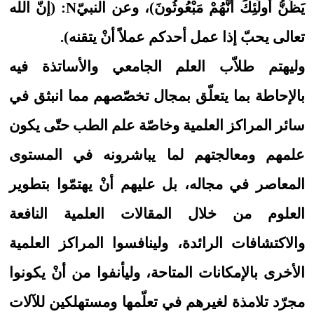
يَظُنُّ أُولَئِكَ أَنَّهُمْ مَبْعُوثُونَ)، وعن النبيّN: (إنّ الله
تعالى يحبّ إذا عمل أحدكم عملاً أنْ يتقنه).
وليهتم طلاّب العلم الجامعي والأساتذة فيه
بالإحاطة بما يتعلّق بمجال تخصّصهم مما انبثق في
سائر المراكز العلمية وخاصّة علم الطب حتّى يكون
علمهم ومعالجتهم لما يباشرونه في المستوى
المعاصر في مجاله، بل عليهم أنْ يهتمّوا بتطوير
العلوم من خلال المقالات العلمية النافعة
والاكتشافات الرائدة، ولينافسوا المراكز العلمية
الأخرى بالإمكانات المتاحة، وليأنفوا من أنْ يكونوا
مجرّد تلامذة لغيرهم في تعلّمها ومستهلكين للآلات