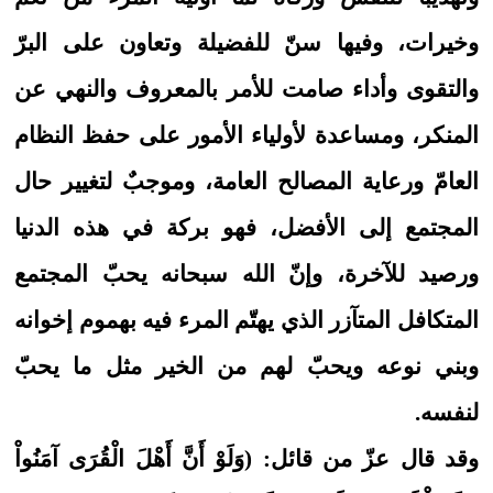
وخيرات، وفيها سنّ للفضيلة وتعاون على البرّ
والتقوى وأداء صامت للأمر بالمعروف والنهي عن
المنكر، ومساعدة لأولياء الأمور على حفظ النظام
العامّ ورعاية المصالح العامة، وموجبٌ لتغيير حال
المجتمع إلى الأفضل، فهو بركة في هذه الدنيا
ورصيد للآخرة، وإنّ الله سبحانه يحبّ المجتمع
المتكافل المتآزر الذي يهتّم المرء فيه بهموم إخوانه
وبني نوعه ويحبّ لهم من الخير مثل ما يحبّ
لنفسه.
وقد قال عزّ من قائل: (وَلَوْ أَنَّ أَهْلَ الْقُرَى آمَنُواْ