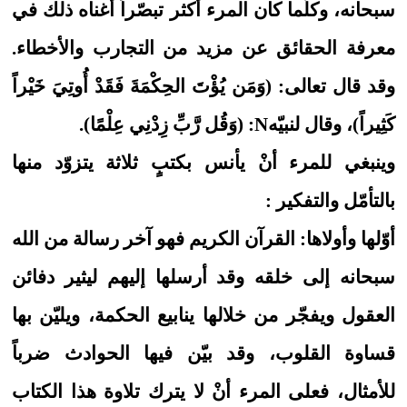
سبحانه، وكلّما كان المرء أكثر تبصّراً أغناه ذلك في
معرفة الحقائق عن مزيد من التجارب والأخطاء.
وقد قال تعالى: (وَمَن يُؤْتَ الحِكْمَةَ فَقَدْ أُوتِيَ خَيْراً
كَثِيراً)، وقال لنبيّهN: (وَقُل رَّبِّ زِدْنِي عِلْمًا).
وينبغي للمرء أنْ يأنس بكتبٍ ثلاثة يتزوّد منها
بالتأمّل والتفكير :
أوّلها وأولاها: القرآن الكريم فهو آخر رسالة من الله
سبحانه إلى خلقه وقد أرسلها إليهم ليثير دفائن
العقول ويفجّر من خلالها ينابيع الحكمة، ويليّن بها
قساوة القلوب، وقد بيّن فيها الحوادث ضرباً
للأمثال، فعلى المرء أنْ لا يترك تلاوة هذا الكتاب