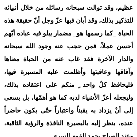
عظيم، وقد توالت سبحانه رسائله من خلال أنبيائه
للتذكير بذلك، وقد أبان فيها عزّ وجل أنّ حقيقة هذه
الحياة _كما رسمها هو_ مضمار يبلو فيه عباده أيّهم
أحسن عملاً، فمن حجب عنه وجود الله سبحانه
والدار الآخرة فقد غاب عنه من الحياة معناها
وآفاقها وعاقبتها وأظلمت عليه المسيرة فيها،
فليحافظ كلّ واحد ٍ منكم على اعتقاده بذلك،
وليجعله أعزّ الأشياء لديه كما هو أهمّها، بل يسعى
إلى أنْ يزداد به يقيناً واعتباراً حتّى يكون حاضراً
عنده، ينظر إليه بالبصيرة النافذة والرؤية الثاقبة،
وعند الصباح يحمد القوم السرى.