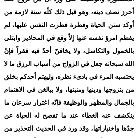
أحرز نصف دينه، وهو قبل ذلك كلّه سنة لازمة من
أوكد سنن الحياة وفطرة فطرت النفس عليها، لم
يفطم امرؤ نفسه عنها إلاّ وقع في المحاذير وابتلى
بالخمول والتكاسل، ولا يخافنّ أحدٌ فيه فقراً فإنّ
الله سبحانه جعل في الزواج من أسباب الرزق ما لا
يحتسبه المرء في بادىء نظره، وليهتم أحدكم بخلق
من يتزوجها ودينها ومنبتها، ولا يبالغن في الاهتمام
بالجمال والمظهر والوظيفة فإنّه اغترار سرعان ما
ينكشف عنه الغطاء عند ما تفصح له الحياة عن
جدّها واختباراتها، وقد ورد في الحديث التحذير من