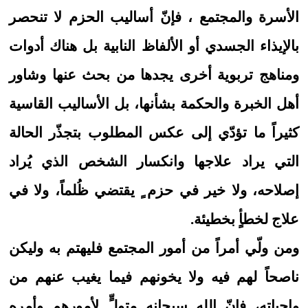
الأسرة والمجتمع ، فإنّ أساليب الحزم لا تنحصر
بالإيذاء الجسدي أو الألفاظ النابية بل هناك أدوات
ومناهج تربوية أخرى يجدها من بحث عنها وشاور
أهل الخبرة والحكمة بشأنها، بل الأساليب القاسية
كثيراً ما تؤدّي إلى عكس المطلوب بتجذّر الحالة
التي يراد علاجها وانكسار الشخص الذي يُراد
إصلاحه، ولا خير في حزم ٍ يقتضي ظُلماً، ولا في
علاج لخطأٍ بخطيئة.
ومن ولّي أمراً من أمور المجتمع فليهتم به وليكن
ناصحاً لهم فيه ولا يخونهم فيما يغيب عنهم من
واجباته، فإنّ الله سبحانه متولٍّ لأمورهم وأمره