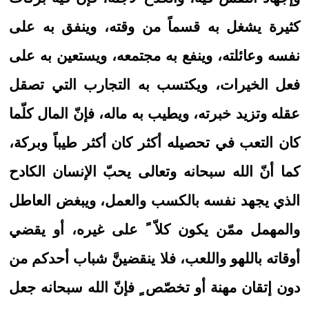
كثيرة يشغل به قسماً من وقته، وينفق به على
نفسه وعائلته، وينفع به مجتمعه، ويستعين به على
فعل الخيرات، ويكتسب به التجارب التي تصقل
عقله وتزيد خبرته، ويطيب به ماله، فإنّ المال كلّما
كان التعب في تحصيله أكثر كان أكثر طيباً وبركة،
كما أنّ الله سبحانه وتعالى يحبّ الإنسان الكادح
الذي يجهد نفسه بالكسب والعمل، ويبغض العاطل
والمهمل ممّن يكون كلاّ ً على غيره، أو يقضي
أوقاته باللهو واللعب، فلا ينقضينَّ شباب أحدكم من
دون إتقان مهنة أو تخصّص ٍ فإنّ الله سبحانه جعل