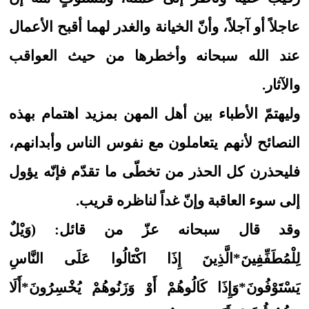
عاجلاً أو آجلاً، وأنّ الخيانة والغدر لهما أقبح الأعمال
عند الله سبحانه وأخطرها من حيث العواقب
والآثار.
وليهتمّ الأطباء بين أهل المهن بمزيد اهتمام بهذه
النصائح لأنهم يتعاملون مع نفوس الناس وأبدانهم،
فليحذرن كل الحذر من تخطّى ما تقدّم فإنّه يؤول
إلى سوء العاقبة وإنّ غداً لناظره قريب.
وقد قال سبحانه عزّ من قائل: (وَيْلٌ
لِلْمُطَفِّفِينَ*الَّذِينَ إِذَا اكْتَالُوا عَلَى النَّاسِ
يَسْتَوْفُونَ*وَإِذَا كَالُوهُمْ أَوْ وَزَنُوهُمْ يُخْسِرُونَ*أَلَا