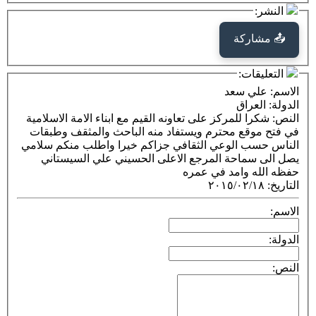
كة
ت:
 سعد
راق
 للمركز على تعاونه القيم مع ابناء الامة الاسلامية
ع محترم ويستفاد منه الباحث والمثقف وطبقات
 الوعي الثقافي جزاكم خيرا واطلب منكم سلامي
احة المرجع الاعلى الحسيني علي السيستاني
وامد في عمره
٢٠١٥/٠٢