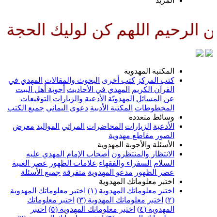
لمزيد
للهم كن لوليك الحجة بن الحسن صل
لمكتبة المهدوية
تب المركز
كتب أخرى
البحوث والمقالات
المهدي في
لقرآن الكريم
المهدي في الأحاديث
أجوبة أهل البيت
ن المسائل المهدويّة
الأدعية والزيارات
التوقيعات
لمخطوطات
المكتبة الأدبية
دعوى اليماني
جميع الكتب
سائط متعددة
لأدعية
الزيارات
المحاضرات
المراثي
المواليد
معرض
لصور
مقاطع مهدوية
لأسئلة والأجوبة المهدوية
لانتظار والمنتظرون
أصحاب الإمام المهدي عليه
لسلام
السفراء والفقهاء
علامات الظهور
عصر الغيبة
صر الظهور
مدعو المهدوية
متفرقة
جميع الأسئلة
ختبر معلوماتك المهدوية
ختبر معلوماتك المهدوية (١)
اختبر معلوماتك المهدوية
اختبر معلوماتك المهدوية (٣)
اختبر معلوماتك
لمهدوية (٤)
اختبر معلوماتك المهدوية (٥)
اختبر