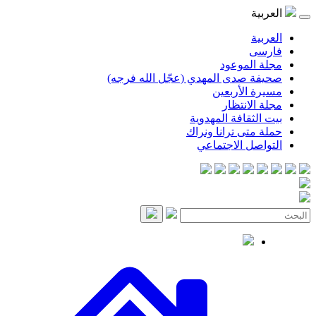
موعود
صدى المهدي (عجّل الله فرجه)
لأربعين
انتظار
قافة المهدوية
ى ترانا ونراك
 الاجتماعي