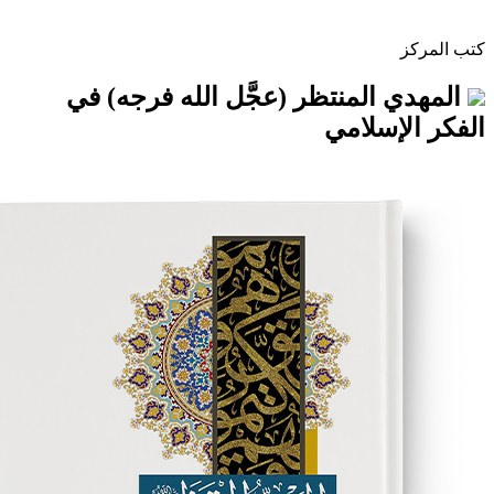
المنتظر (عجَّل الله فرجه) في
سلامي