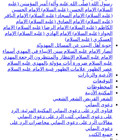
سول الله (صلّى الله عليه وآله)
أمير المؤمنين (عليه
لسلام)
الإمام الحسن (عليه السلام)
الإمام الحسين
عليه السلام)
الإمام السجاد (عليه السلام)
الإمام الباقر
عليه السلام)
الإمام الصادق (عليه السلام)
الإمام
لكاظم (عليه السلام)
الإمام الرضا (عليه السلام)
الإمام
لجواد (عليه السلام)
الإمام الهادي (عليه السلام)
الإمام
لعسكري (عليه السلام)
جوبة أهل البيت عن المسائل المهدويّة
نصار الإمام عليه السلام
سنن الانبياء في المهدي
أسماء
لإمام عليه السلام
الانتظار والمنتظرون
الرجعة
المهدي
ليه السلام ضرورة
آيات مؤولة بالمهدي عليه السلام
صر الظهور
علامات الظهور
غيبة الامام عليه السلام
لأدعية والزيارات
لتوقيعات
لمخطوطات
لمكتبة الأدبية
لشعر القريض
الشعر الشعبي
عوى اليماني
تاوى الرد على دعوى اليماني
المكتبة المرئية- الرد
لى دعوى اليماني
كتب الرد على دعوى اليماني
قالات الرد على دعوى اليماني
محاضرات الرد على
عوى اليماني
ميع الكتب