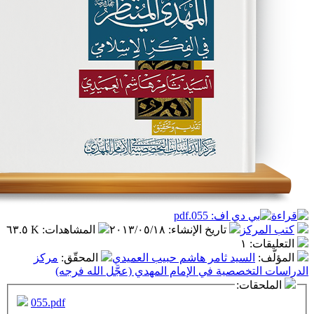
ز
تاريخ الإنشاء
:
٢٠١٣/٠٥/١٨
المشاهدات
:
٦٣.٥ K
١
سيد ثامر هاشم حبيب العميدي
المحقّق
:
مركز
صصية في الإمام المهدي (عجَّل الله فرجه)
ت:
055.pdf