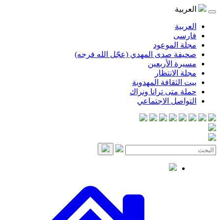
موعود
صدى المهدي (عجّل الله فرجه)
لأربعين
انتظار
قافة المهدوية
ى ترانا ونراك
 الاجتماعي