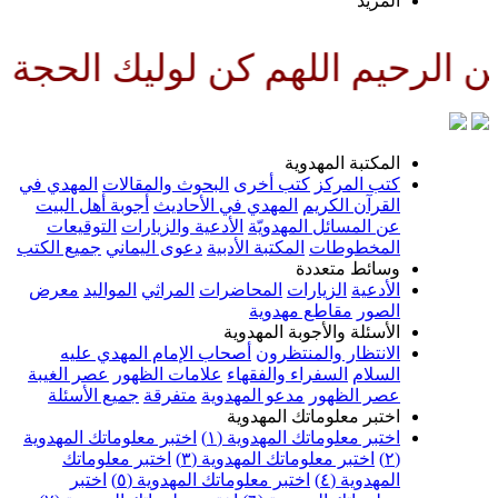
لمزيد
للهم كن لوليك الحجة بن الحسن ص
لمكتبة المهدوية
تب المركز
كتب أخرى
البحوث والمقالات
المهدي في
لقرآن الكريم
المهدي في الأحاديث
أجوبة أهل البيت
ن المسائل المهدويّة
الأدعية والزيارات
التوقيعات
لمخطوطات
المكتبة الأدبية
دعوى اليماني
جميع الكتب
سائط متعددة
لأدعية
الزيارات
المحاضرات
المراثي
المواليد
معرض
لصور
مقاطع مهدوية
لأسئلة والأجوبة المهدوية
لانتظار والمنتظرون
أصحاب الإمام المهدي عليه
لسلام
السفراء والفقهاء
علامات الظهور
عصر الغيبة
صر الظهور
مدعو المهدوية
متفرقة
جميع الأسئلة
ختبر معلوماتك المهدوية
ختبر معلوماتك المهدوية (١)
اختبر معلوماتك المهدوية
اختبر معلوماتك المهدوية (٣)
اختبر معلوماتك
لمهدوية (٤)
اختبر معلوماتك المهدوية (٥)
اختبر