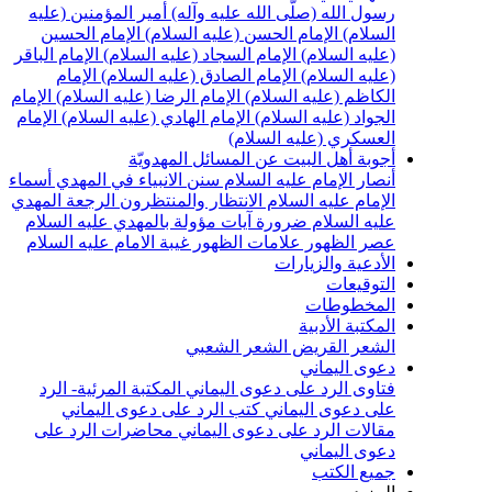
سول الله (صلّى الله عليه وآله)
أمير المؤمنين (عليه
لسلام)
الإمام الحسن (عليه السلام)
الإمام الحسين
عليه السلام)
الإمام السجاد (عليه السلام)
الإمام الباقر
عليه السلام)
الإمام الصادق (عليه السلام)
الإمام
لكاظم (عليه السلام)
الإمام الرضا (عليه السلام)
الإمام
لجواد (عليه السلام)
الإمام الهادي (عليه السلام)
الإمام
لعسكري (عليه السلام)
جوبة أهل البيت عن المسائل المهدويّة
نصار الإمام عليه السلام
سنن الانبياء في المهدي
أسماء
لإمام عليه السلام
الانتظار والمنتظرون
الرجعة
المهدي
ليه السلام ضرورة
آيات مؤولة بالمهدي عليه السلام
صر الظهور
علامات الظهور
غيبة الامام عليه السلام
لأدعية والزيارات
لتوقيعات
لمخطوطات
لمكتبة الأدبية
لشعر القريض
الشعر الشعبي
عوى اليماني
تاوى الرد على دعوى اليماني
المكتبة المرئية- الرد
لى دعوى اليماني
كتب الرد على دعوى اليماني
قالات الرد على دعوى اليماني
محاضرات الرد على
عوى اليماني
ميع الكتب