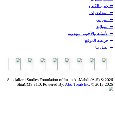
ب
أجوبة المهدوية
وقع
Specialized Studies Foundation of Imam Al-Mahdi
ShiaCMS v1.0, Powered By:
Abo-Torab Inc.