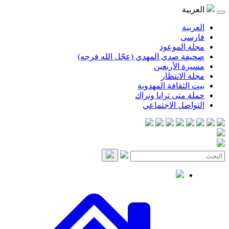
موعود
صدى المهدي (عجّل الله فرجه)
لأربعين
انتظار
قافة المهدوية
ى ترانا ونراك
 الاجتماعي