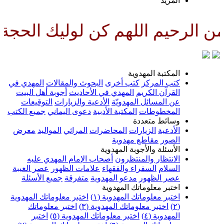
لمزيد
اللهم كن لوليك الحجة بن الحسن 
لمكتبة المهدوية
تب المركز
كتب أخرى
البحوث والمقالات
المهدي في
لقرآن الكريم
المهدي في الأحاديث
أجوبة أهل البيت
ن المسائل المهدويّة
الأدعية والزيارات
التوقيعات
لمخطوطات
المكتبة الأدبية
دعوى اليماني
جميع الكتب
سائط متعددة
لأدعية
الزيارات
المحاضرات
المراثي
المواليد
معرض
لصور
مقاطع مهدوية
لأسئلة والأجوبة المهدوية
لانتظار والمنتظرون
أصحاب الإمام المهدي عليه
لسلام
السفراء والفقهاء
علامات الظهور
عصر الغيبة
صر الظهور
مدعو المهدوية
متفرقة
جميع الأسئلة
ختبر معلوماتك المهدوية
ختبر معلوماتك المهدوية (١)
اختبر معلوماتك المهدوية
اختبر معلوماتك المهدوية (٣)
اختبر معلوماتك
لمهدوية (٤)
اختبر معلوماتك المهدوية (٥)
اختبر