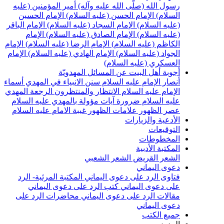
سول الله (صلّى الله عليه وآله)
أمير المؤمنين (عليه
لسلام)
الإمام الحسن (عليه السلام)
الإمام الحسين
عليه السلام)
الإمام السجاد (عليه السلام)
الإمام الباقر
عليه السلام)
الإمام الصادق (عليه السلام)
الإمام
لكاظم (عليه السلام)
الإمام الرضا (عليه السلام)
الإمام
لجواد (عليه السلام)
الإمام الهادي (عليه السلام)
الإمام
لعسكري (عليه السلام)
جوبة أهل البيت عن المسائل المهدويّة
نصار الإمام عليه السلام
سنن الانبياء في المهدي
أسماء
لإمام عليه السلام
الانتظار والمنتظرون
الرجعة
المهدي
ليه السلام ضرورة
آيات مؤولة بالمهدي عليه السلام
صر الظهور
علامات الظهور
غيبة الامام عليه السلام
لأدعية والزيارات
لتوقيعات
لمخطوطات
لمكتبة الأدبية
لشعر القريض
الشعر الشعبي
عوى اليماني
تاوى الرد على دعوى اليماني
المكتبة المرئية- الرد
لى دعوى اليماني
كتب الرد على دعوى اليماني
قالات الرد على دعوى اليماني
محاضرات الرد على
عوى اليماني
ميع الكتب