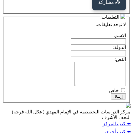
كة
ت:
يقات.
ت التخصصية في الإمام المهدي (عجّل الله فرجه)
ف
ز