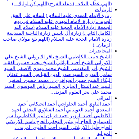
(الهي عظم البلاء...)
دعاء الفرج (اللهم كن لوليك...)
الزيارات
زيارة الإمام المهدي عليه السلام (السلام على الحق
الجديد...)
زيارة الامام المهدي عليه السلام في يوم
الجمعة
زيارة الإمام الحجة عليه السلام (سلام الله
الكامل التام...)
زيارة آل ياسين
زيارة الناحية المقدسة
زيارة الامام الحجة عليه السلام (اللهم بلغ مولاي صاحب
الزمان...)
المحاضرات
الشيخ حبيب الكاظمي
الشيخ باقر الايرواني
الشيخ علي
الكوراني
الشيخ أحمد الوائلي
الشيخ محمد حسين الفقيه
الشيخ باقر المقدسي
الشيخ محمد مهدي الآصفي
السيد
سامي البدري
السيد صدر الدين القبانجي
السيد عدنان
البكاء
الشيخ حسن الجواهري
د. محمد حسين الصغير
السيد عبد الستار الجابري
السيد رياض الموسوي
السيد
محمد علي بحر العلوم
المزيد…
المراثي
أحمد الباوي
أحمد الحلواجي
أحمد الخيكاني
أحمد
السعدي
أحمد العويناتي
أحمد الفتلاوي النجفي
أحمد
الكاظمي
أحمد الوزير
أحمد قربان
أمير الكاظمي
أيسر
العيساوي
الحاج أبو بشير النجفي
الحاج باسم الكربلائي
الحاج جليل الكربلائي
السيد أحمد العلوي
المزيد…
المواليد