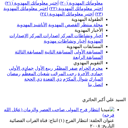
معلوماتك المهدوية (٢٠)
اختبر معلوماتك المهدوية (٢١)
اختبر معلوماتك المهدوية (٢٢)
اختبر معلوماتك المهدوية
(٢٣)
اختبر معلوماتك المهدوية (٢٤)
الطفولة المهدوية
مجلة منتظَر
القصص المهدوية
الأناشيد المهدوية
الأخبار المهدوية
أخبار ونشاطات المركز
اصدارات المركز
الإصدارات
المهدوية
أخبار ونشاطات مهدوية
المسابقات المهدوية
المسابقة الأولى
المسابقة الثانية
المسابقة الثالثة
المسابقة الرابعة
التقويم المهدوي
محرم الحرام
صفر المظفّر
ربيع الأول
جمادى الأولى
جمادى الآخرة
رجب المرجّب
شعبان المعظّم
رمضان
المبارك
شوال المكرّم
ذي القعدة
ذي الحجة
اتصل بنا
السيد علي أكبر الحائري
انتظار فرج المولى صاحب العصر والزمان (عجّل الله
فرجه)
عنوان الحلقة: انتظار الفرج (١) انتاج: قناة الفرات الفضائية
التاريخ: ٢٠٠٨