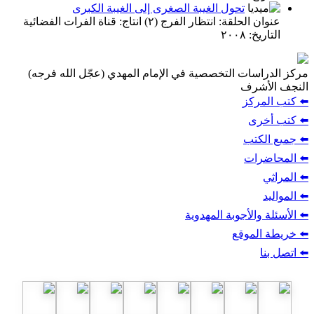
تحول الغيبة الصغرى إلى الغيبة الكبرى
عنوان الحلقة: انتظار الفرج (٢) انتاج: قناة الفرات الفضائية
التاريخ: ٢٠٠٨
مركز الدراسات التخصصية في الإمام المهدي (عجّل الله فرجه)
النجف الأشرف
⬅️ كتب المركز
⬅️ كتب أخرى
⬅️ جميع الكتب
⬅️ المحاضرات
⬅️ المراثي
⬅️ المواليد
⬅️ الأسئلة والأجوبة المهدوية
⬅️ خريطة الموقع
⬅️ اتصل بنا