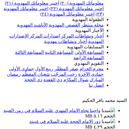
معلوماتك المهدوية (٢٠)
اختبر معلوماتك المهدوية (٢١)
اختبر معلوماتك المهدوية (٢٢)
اختبر معلوماتك المهدوية
(٢٣)
اختبر معلوماتك المهدوية (٢٤)
الطفولة المهدوية
مجلة منتظَر
القصص المهدوية
الأناشيد المهدوية
الأخبار المهدوية
أخبار ونشاطات المركز
اصدارات المركز
الإصدارات
المهدوية
أخبار ونشاطات مهدوية
المسابقات المهدوية
المسابقة الأولى
المسابقة الثانية
المسابقة الثالثة
المسابقة الرابعة
التقويم المهدوي
محرم الحرام
صفر المظفّر
ربيع الأول
جمادى الأولى
جمادى الآخرة
رجب المرجّب
شعبان المعظّم
رمضان
المبارك
شوال المكرّم
ذي القعدة
ذي الحجة
اتصل بنا
السيد محمد باقر الحكيم
واجبنا تجاه الإمام المهدي عليه السلام في زمن الغيبة
الحجم ٥.١٦ MB
دور الإمام الحجة عليه السلام في غيبته
الحجم ٤.٢٩ MB