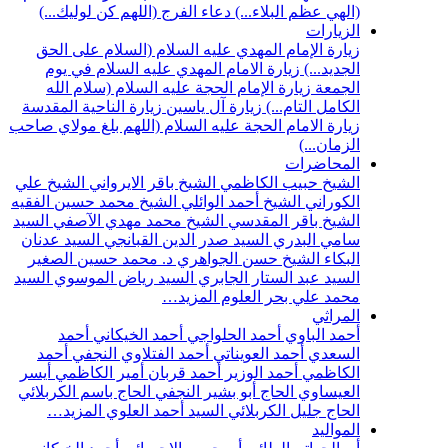
(الهي عظم البلاء...)
دعاء الفرج (اللهم كن لوليك...)
الزيارات
زيارة الإمام المهدي عليه السلام (السلام على الحق
الجديد...)
زيارة الامام المهدي عليه السلام في يوم
الجمعة
زيارة الإمام الحجة عليه السلام (سلام الله
الكامل التام...)
زيارة آل ياسين
زيارة الناحية المقدسة
زيارة الامام الحجة عليه السلام (اللهم بلغ مولاي صاحب
الزمان...)
المحاضرات
الشيخ حبيب الكاظمي
الشيخ باقر الايرواني
الشيخ علي
الكوراني
الشيخ أحمد الوائلي
الشيخ محمد حسين الفقيه
الشيخ باقر المقدسي
الشيخ محمد مهدي الآصفي
السيد
سامي البدري
السيد صدر الدين القبانجي
السيد عدنان
البكاء
الشيخ حسن الجواهري
د. محمد حسين الصغير
السيد عبد الستار الجابري
السيد رياض الموسوي
السيد
محمد علي بحر العلوم
المزيد…
المراثي
أحمد الباوي
أحمد الحلواجي
أحمد الخيكاني
أحمد
السعدي
أحمد العويناتي
أحمد الفتلاوي النجفي
أحمد
الكاظمي
أحمد الوزير
أحمد قربان
أمير الكاظمي
أيسر
العيساوي
الحاج أبو بشير النجفي
الحاج باسم الكربلائي
الحاج جليل الكربلائي
السيد أحمد العلوي
المزيد…
المواليد