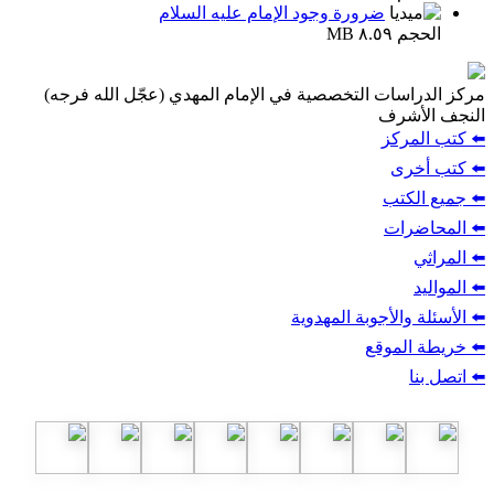
ضرورة وجود الإمام عليه السلام
الحجم ٨.٥٩ MB
مركز الدراسات التخصصية في الإمام المهدي (عجّل الله فرجه)
النجف الأشرف
⬅️ كتب المركز
⬅️ كتب أخرى
⬅️ جميع الكتب
⬅️ المحاضرات
⬅️ المراثي
⬅️ المواليد
⬅️ الأسئلة والأجوبة المهدوية
⬅️ خريطة الموقع
⬅️ اتصل بنا