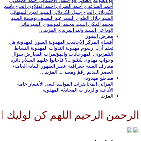
أبو الحواتم الطائي
أبو حسن الإحسائي
أحمد الخيكاني
أحمد الساعدي
أحمد السراي
أحمد الفتلاوي
الحاج باسم
الكربلائي
الحاج جليل الكربلائي
السيد امين السيهاتي
السيد جلال العلوي
السيد عبد اللطيف بوشقة
السيد
محمد المكي
السيد محمد الموسوي
السيد هاني
الوداعي
السيد وليد المزيدي
المزيد…
معرض الصور
أقسام المركز
الأحاديث المهدوية
الصور المهدوية
هل
تعلم أن...
رسوم مهدوية
الندوات المهدوية
النشاط
التلفزيوني
المهرجانات والمؤتمرات
المعارض
سؤال
وجواب مهدوي
سُئلوا...؟ فَأجابوا عليهم السلام
دائرة
معارف الغيبة
جغرافية عصر الظهور
النيابة العامة-
العصر القديم
رقمٌ ومعنى...
المزيد…
مقاطع مهدوية
المراثي
المحاضرات
المواليد
النعي
الأشعار
عامة
الأدعية والزيارات
المحادثة المهدوية
المزيد
رحمن الرحيم اللهم كن لوليك الح