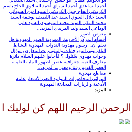
أبو الحواتم الطائي
أبو حسن الإحسائي
أحمد الخيكاني
أحمد الساعدي
أحمد السراي
أحمد الفتلاوي
الحاج باسم
الكربلائي
الحاج جليل الكربلائي
السيد امين السيهاتي
السيد جلال العلوي
السيد عبد اللطيف بوشقة
السيد
محمد المكي
السيد محمد الموسوي
السيد هاني
الوداعي
السيد وليد المزيدي
المزيد…
معرض الصور
أقسام المركز
الأحاديث المهدوية
الصور المهدوية
هل
تعلم أن...
رسوم مهدوية
الندوات المهدوية
النشاط
التلفزيوني
المهرجانات والمؤتمرات
المعارض
سؤال
وجواب مهدوي
سُئلوا...؟ فَأجابوا عليهم السلام
دائرة
معارف الغيبة
جغرافية عصر الظهور
النيابة العامة-
العصر القديم
رقمٌ ومعنى...
المزيد…
مقاطع مهدوية
المراثي
المحاضرات
المواليد
النعي
الأشعار
عامة
الأدعية والزيارات
المحادثة المهدوية
المزيد
رحمن الرحيم اللهم كن لوليك الح