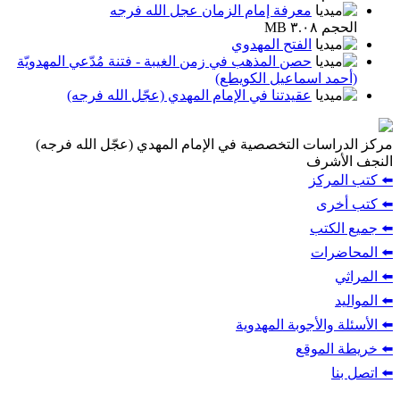
معرفة إمام الزمان عجل الله فرجه
الحجم ٣.٠٨ MB
الفتح المهدوي
حصن المذهب في زمن الغيبة - فتنة مُدّعي المهدويّة
(أحمد اسماعيل الكويطع)
عقيدتنا في الإمام المهدي (عجّل الله فرجه)
مركز الدراسات التخصصية في الإمام المهدي (عجّل الله فرجه)
النجف الأشرف
⬅️ كتب المركز
⬅️ كتب أخرى
⬅️ جميع الكتب
⬅️ المحاضرات
⬅️ المراثي
⬅️ المواليد
⬅️ الأسئلة والأجوبة المهدوية
⬅️ خريطة الموقع
⬅️ اتصل بنا