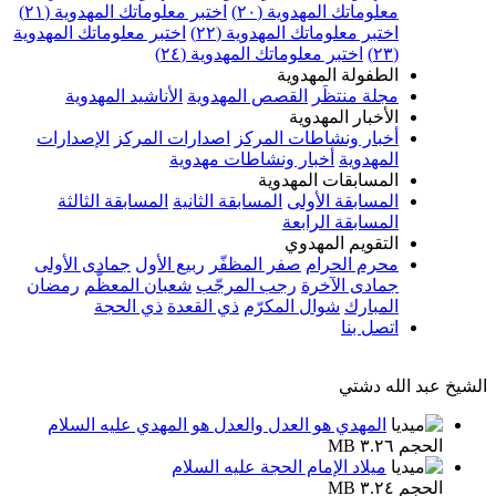
معلوماتك المهدوية (٢٠)
اختبر معلوماتك المهدوية (٢١)
اختبر معلوماتك المهدوية (٢٢)
اختبر معلوماتك المهدوية
(٢٣)
اختبر معلوماتك المهدوية (٢٤)
الطفولة المهدوية
مجلة منتظَر
القصص المهدوية
الأناشيد المهدوية
الأخبار المهدوية
أخبار ونشاطات المركز
اصدارات المركز
الإصدارات
المهدوية
أخبار ونشاطات مهدوية
المسابقات المهدوية
المسابقة الأولى
المسابقة الثانية
المسابقة الثالثة
المسابقة الرابعة
التقويم المهدوي
محرم الحرام
صفر المظفّر
ربيع الأول
جمادى الأولى
جمادى الآخرة
رجب المرجّب
شعبان المعظّم
رمضان
المبارك
شوال المكرّم
ذي القعدة
ذي الحجة
اتصل بنا
الشيخ عبد الله دشتي
المهدي هو العدل والعدل هو المهدي عليه السلام
الحجم ٣.٢٦ MB
ميلاد الإمام الحجة عليه السلام
الحجم ٣.٢٤ MB