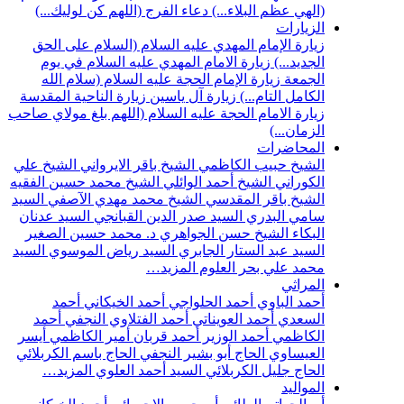
(الهي عظم البلاء...)
دعاء الفرج (اللهم كن لوليك...)
الزيارات
زيارة الإمام المهدي عليه السلام (السلام على الحق
الجديد...)
زيارة الامام المهدي عليه السلام في يوم
الجمعة
زيارة الإمام الحجة عليه السلام (سلام الله
الكامل التام...)
زيارة آل ياسين
زيارة الناحية المقدسة
زيارة الامام الحجة عليه السلام (اللهم بلغ مولاي صاحب
الزمان...)
المحاضرات
الشيخ حبيب الكاظمي
الشيخ باقر الايرواني
الشيخ علي
الكوراني
الشيخ أحمد الوائلي
الشيخ محمد حسين الفقيه
الشيخ باقر المقدسي
الشيخ محمد مهدي الآصفي
السيد
سامي البدري
السيد صدر الدين القبانجي
السيد عدنان
البكاء
الشيخ حسن الجواهري
د. محمد حسين الصغير
السيد عبد الستار الجابري
السيد رياض الموسوي
السيد
محمد علي بحر العلوم
المزيد…
المراثي
أحمد الباوي
أحمد الحلواجي
أحمد الخيكاني
أحمد
السعدي
أحمد العويناتي
أحمد الفتلاوي النجفي
أحمد
الكاظمي
أحمد الوزير
أحمد قربان
أمير الكاظمي
أيسر
العيساوي
الحاج أبو بشير النجفي
الحاج باسم الكربلائي
الحاج جليل الكربلائي
السيد أحمد العلوي
المزيد…
المواليد