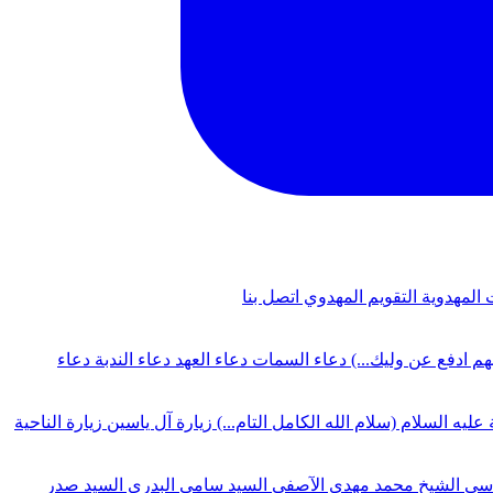
 المهدوية
التقويم المهدوي
اتصل بنا
لهم ادفع عن وليك...)
دعاء السمات
دعاء العهد
دعاء الندبة
دعاء
 عليه السلام (سلام الله الكامل التام...)
زيارة آل ياسين
زيارة الناحية
دسي
الشيخ محمد مهدي الآصفي
السيد سامي البدري
السيد صدر