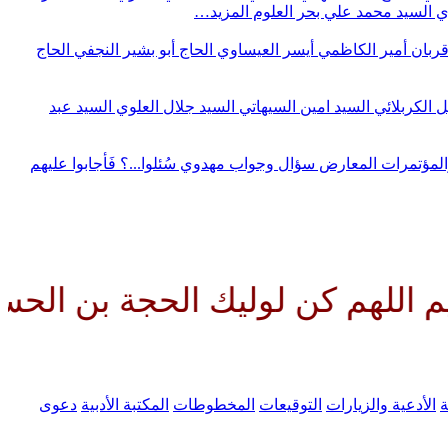
وي
السيد محمد علي بحر العلوم
المزيد…
قربان
أمير الكاظمي
أيسر العيساوي
الحاج أبو بشير النجفي
الحاج
ل الكربلائي
السيد امين السيهاتي
السيد جلال العلوي
السيد عبد
المؤتمرات
المعارض
سؤال وجواب مهدوي
سُئلوا...؟ فَأجابوا عليهم
 لوليك الحجة بن الحسن صلواتك ع
ة
الأدعية والزيارات
التوقيعات
المخطوطات
المكتبة الأدبية
دعوى