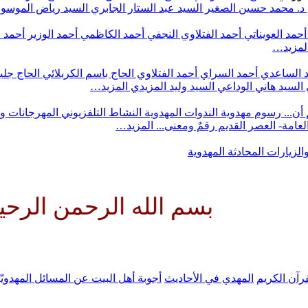
د. محمد حسين الصغير
السيد عبد الستار الجابري
السيد رياض الموس
أحمد العويناتي
أحمد الفتلاوي النجفي
أحمد الكاظمي
أحمد الوزير
أحمد 
لمزيد…
 الساعدي
أحمد السراي
أحمد الفتلاوي
الحاج باسم الكربلائي
الحاج جلي
السيد هاني الوداعي
السيد وليد المزيدي
المزيد…
أن...
رسوم مهدوية
الندوات المهدوية
النشاط التلفزيوني
المهرجانات و
 العامة- العصر القديم
رقمٌ ومعنى...
المزيد…
والزيارات
المحادثة المهدوية
بسم الله الرحمن الرحيم اللهم كن
رآن الكريم
المهدي في الأحاديث
أجوبة أهل البيت عن المسائل المهدويّ