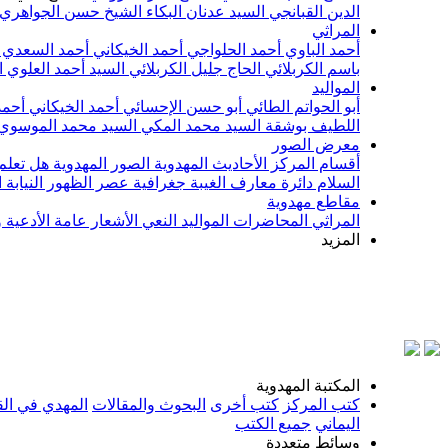
الدين القبانجي
السيد عدنان البكاء
الشيخ حسن الجواهري
المراثي
أحمد الباوي
أحمد الحلواجي
أحمد الخيكاني
أحمد السعدي
باسم الكربلائي
الحاج جليل الكربلائي
السيد أحمد العلوي
ا
المواليد
أبو الحواتم الطائي
أبو حسن الإحسائي
أحمد الخيكاني
أحمد
اللطيف بوشقة
السيد محمد المكي
السيد محمد الموسوي
معرض الصور
أقسام المركز
الأحاديث المهدوية
الصور المهدوية
هل تعلم 
السلام
دائرة معارف الغيبة
جغرافية عصر الظهور
النيابة
مقاطع مهدوية
المراثي
المحاضرات
المواليد
النعي
الأشعار
عامة
الأدعية 
المزيد
المكتبة المهدوية
كتب المركز
كتب أخرى
البحوث والمقالات
المهدي في الق
اليماني
جميع الكتب
وسائط متعددة