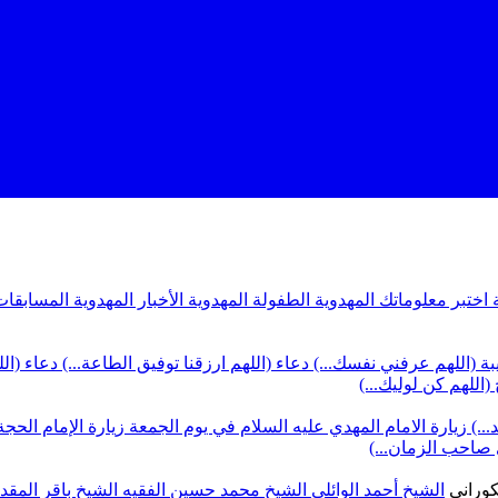
ة
اختبر معلوماتك المهدوية
الطفولة المهدوية
الأخبار المهدوية
المسابقات
بة (اللهم عرفني نفسك...)
دعاء (اللهم ارزقنا توفيق الطاعة...)
دعاء (ال
(اللهم كن لوليك...)
...)
زيارة الامام المهدي عليه السلام في يوم الجمعة
زيارة الإمام الحجة
ي صاحب الزمان...)
كوراني
الشيخ أحمد الوائلي
الشيخ محمد حسين الفقيه
الشيخ باقر المق