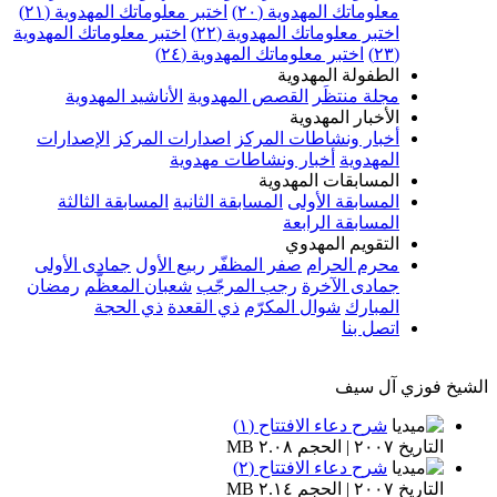
معلوماتك المهدوية (٢٠)
اختبر معلوماتك المهدوية (٢١)
اختبر معلوماتك المهدوية (٢٢)
اختبر معلوماتك المهدوية
(٢٣)
اختبر معلوماتك المهدوية (٢٤)
الطفولة المهدوية
مجلة منتظَر
القصص المهدوية
الأناشيد المهدوية
الأخبار المهدوية
أخبار ونشاطات المركز
اصدارات المركز
الإصدارات
المهدوية
أخبار ونشاطات مهدوية
المسابقات المهدوية
المسابقة الأولى
المسابقة الثانية
المسابقة الثالثة
المسابقة الرابعة
التقويم المهدوي
محرم الحرام
صفر المظفّر
ربيع الأول
جمادى الأولى
جمادى الآخرة
رجب المرجّب
شعبان المعظّم
رمضان
المبارك
شوال المكرّم
ذي القعدة
ذي الحجة
اتصل بنا
الشيخ فوزي آل سيف
شرح دعاء الافتتاح (١)
التاريخ ٢٠٠٧ | الحجم ٢.٠٨ MB
شرح دعاء الافتتاح (٢)
التاريخ ٢٠٠٧ | الحجم ٢.١٤ MB