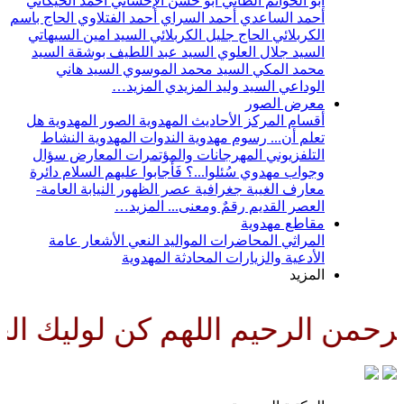
أبو الحواتم الطائي
أبو حسن الإحسائي
أحمد الخيكاني
أحمد الساعدي
أحمد السراي
أحمد الفتلاوي
الحاج باسم
الكربلائي
الحاج جليل الكربلائي
السيد امين السيهاتي
السيد جلال العلوي
السيد عبد اللطيف بوشقة
السيد
محمد المكي
السيد محمد الموسوي
السيد هاني
الوداعي
السيد وليد المزيدي
المزيد…
معرض الصور
أقسام المركز
الأحاديث المهدوية
الصور المهدوية
هل
تعلم أن...
رسوم مهدوية
الندوات المهدوية
النشاط
التلفزيوني
المهرجانات والمؤتمرات
المعارض
سؤال
وجواب مهدوي
سُئلوا...؟ فَأجابوا عليهم السلام
دائرة
معارف الغيبة
جغرافية عصر الظهور
النيابة العامة-
العصر القديم
رقمٌ ومعنى...
المزيد…
مقاطع مهدوية
المراثي
المحاضرات
المواليد
النعي
الأشعار
عامة
الأدعية والزيارات
المحادثة المهدوية
المزيد
من الرحيم اللهم كن لوليك الحجة