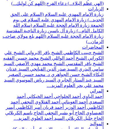
(الهي عظم البلاء...)
دعاء الفرج (اللهم كن لوليك...)
الزيارات
زيارة الإمام المهدي عليه السلام (السلام على الحق
الجديد...)
زيارة الامام المهدي عليه السلام في يوم
الجمعة
زيارة الإمام الحجة عليه السلام (سلام الله
الكامل التام...)
زيارة آل ياسين
زيارة الناحية المقدسة
زيارة الامام الحجة عليه السلام (اللهم بلغ مولاي صاحب
الزمان...)
المحاضرات
الشيخ حبيب الكاظمي
الشيخ باقر الايرواني
الشيخ علي
الكوراني
الشيخ أحمد الوائلي
الشيخ محمد حسين الفقيه
الشيخ باقر المقدسي
الشيخ محمد مهدي الآصفي
السيد
سامي البدري
السيد صدر الدين القبانجي
السيد عدنان
البكاء
الشيخ حسن الجواهري
د. محمد حسين الصغير
السيد عبد الستار الجابري
السيد رياض الموسوي
السيد
محمد علي بحر العلوم
المزيد…
المراثي
أحمد الباوي
أحمد الحلواجي
أحمد الخيكاني
أحمد
السعدي
أحمد العويناتي
أحمد الفتلاوي النجفي
أحمد
الكاظمي
أحمد الوزير
أحمد قربان
أمير الكاظمي
أيسر
العيساوي
الحاج أبو بشير النجفي
الحاج باسم الكربلائي
الحاج جليل الكربلائي
السيد أحمد العلوي
المزيد…
المواليد