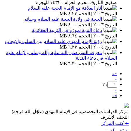
صفوى التاريخ: محرم الحرام - ١٤٣٢ للهجرة
آثار العلاقة مع الإمام الحجة عليه السلام
التاريخ ٢٠٠٣ | الحجم ٨.٢٣ MB
الحجة في ولادة الحجة عليه السلام وحياته
التاريخ ٢٠٠٣ | الحجم ٨.٠٠ MB
دعاء الندبة نموذج في التربية العقائدية
التاريخ ٢٠٠٣ | الحجم ٨.٦٤ MB
رؤية الإمام المهدي عليه السلام بين السلب والإيجاب
التاريخ ٢٠٠٤ | الحجم ٦.٢٧ MB
معرفة النبي صلى الله عليه وآله وسلم والإمام عليه
السلام في دعاء الندبة
التاريخ ٢٠٠٣ | الحجم ٦.٣٠ MB
««
«
/ ٢
»
»»
مركز الدراسات التخصصية في الإمام المهدي (عجّل الله فرجه)
النجف الأشرف
⬅️ كتب المركز