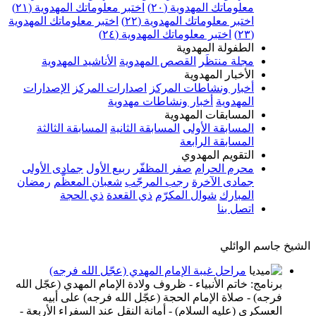
معلوماتك المهدوية (٢٠)
اختبر معلوماتك المهدوية (٢١)
اختبر معلوماتك المهدوية (٢٢)
اختبر معلوماتك المهدوية
(٢٣)
اختبر معلوماتك المهدوية (٢٤)
الطفولة المهدوية
مجلة منتظَر
القصص المهدوية
الأناشيد المهدوية
الأخبار المهدوية
أخبار ونشاطات المركز
اصدارات المركز
الإصدارات
المهدوية
أخبار ونشاطات مهدوية
المسابقات المهدوية
المسابقة الأولى
المسابقة الثانية
المسابقة الثالثة
المسابقة الرابعة
التقويم المهدوي
محرم الحرام
صفر المظفّر
ربيع الأول
جمادى الأولى
جمادى الآخرة
رجب المرجّب
شعبان المعظّم
رمضان
المبارك
شوال المكرّم
ذي القعدة
ذي الحجة
اتصل بنا
الشيخ جاسم الوائلي
مراحل غيبة الإمام المهدي (عجّل الله فرجه)
برنامج: خاتم الأنبياء - ظروف ولادة الإمام المهدي (عجّل الله
فرجه) - صلاة الإمام الحجة (عجّل الله فرجه) على أبيه
العسكري (عليه السلام) - أمانة النقل عند السفراء الأربعة -