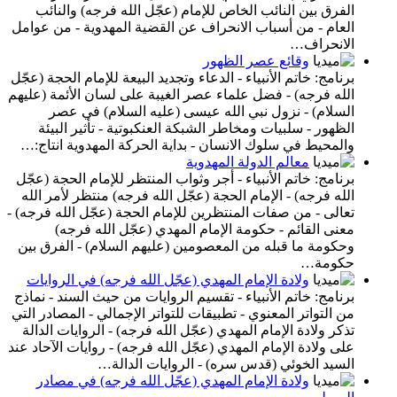
الفرق بين النائب الخاص للإمام (عجّل الله فرجه) والنائب
العام - من أسباب الانحراف عن القضية المهدوية - من عوامل
الانحراف…
وقائع عصر الظهور
برنامج: خاتم الأنبياء - الدعاء وتجديد البيعة للإمام الحجة (عجّل
الله فرجه) - فضل علماء عصر الغيبة على لسان الأئمة (عليهم
السلام) - نزول نبي الله عيسى (عليه السلام) في عصر
الظهور - سلبيات ومخاطر الشبكة العنكبوتية - تأثير البيئة
والمحيط في سلوك الانسان - بداية الحركة المهدوية انتاج:…
معالم الدولة المهدوية
برنامج: خاتم الأنبياء - أجر وثواب المنتظر للإمام الحجة (عجّل
الله فرجه) - الإمام الحجة (عجّل الله فرجه) منتظر لأمر الله
تعالى - من صفات المنتظرين للإمام الحجة (عجّل الله فرجه) -
معنى القائم - حكومة الإمام المهدي (عجّل الله فرجه)
وحكومة ما قبله من المعصومين (عليهم السلام) - الفرق بين
حكومة…
ولادة الإمام المهدي (عجّل الله فرجه) في الروايات
برنامج: خاتم الأنبياء - تقسيم الروايات من حيث السند - نماذج
من التواتر المعنوي - تطبيقات للتواتر الإجمالي - المصادر التي
تذكر ولادة الإمام المهدي (عجّل الله فرجه) - الروايات الدالة
على ولادة الإمام المهدي (عجّل الله فرجه) - روايات الآحاد عند
السيد الخوئي (قدس سره) - الروايات الدالة…
ولادة الإمام المهدي (عجّل الله فرجه) في مصادر