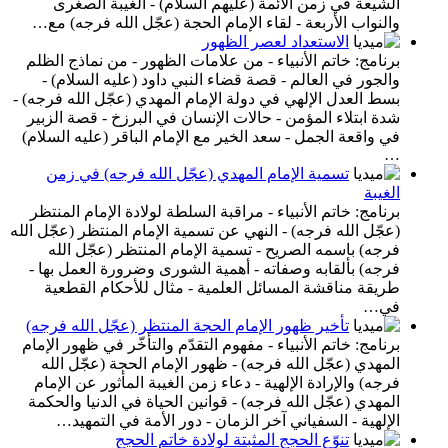
الشيعة في زمن الأئمة (عليهم السلام) - الغيبة الصغرى
والنواب الأربعة - لقاء الإمام الحجة (عجّل الله فرجه) مع…
الاستعداد لعصر الظهور
برنامج: خاتم الأنبياء - من علامات الظهور - من نماذج الظلم
والجور في العالم - قصة قضاء النبي داود (عليه السلام) -
بسط العدل الإلهي في دولة الإمام المهدي (عجّل الله فرجه) -
شدة ابتلاء المؤمن - حالات الإنسان في البرزخ - قصة الزبير
في واقعة الجمل - سعد الخير مع الإمام الباقر (عليه السلام)
…
تسمية الإمام المهدي (عجّل الله فرجه) في زمن
الغيبة
برنامج: خاتم الأنبياء - مراقبة السلطة لولادة الإمام المنتظر
(عجّل الله فرجه) - النهي عن تسمية الإمام المنتظر (عجّل الله
فرجه) باسمه الصريح - تسمية الإمام المنتظر (عجّل الله
فرجه) بألقابه وصفاته - أهمية الشورى وضرورة العمل بها -
طريقة مناقشة المسائل العلمية - مثال للأحكام القطعية
في…
تأخير ظهور الإمام الحجة المنتظر (عجّل الله فرجه)
برنامج: خاتم الأنبياء - مفهوم التقدّم والتأخّر في ظهور الإمام
المهدي (عجّل الله فرجه) - ظهور الإمام الحجة (عجّل الله
فرجه) والإرادة الإلهية - دعاء زمن الغيبة المأثور عن الإمام
المهدي (عجّل الله فرجه) - قوانين الحياة في الدنيا والحكمة
الإلهية - السفياني آخر الزمان - دور الأمة في التمهيد…
تنوّع الحجج المثبتة لولادة خاتم الحجج