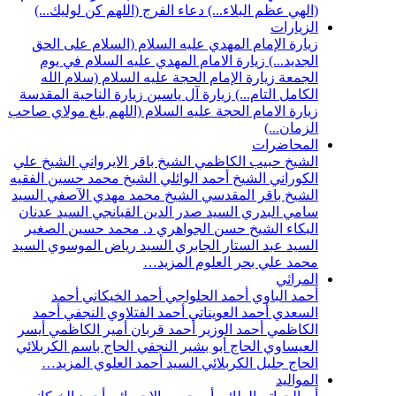
(الهي عظم البلاء...)
دعاء الفرج (اللهم كن لوليك...)
الزيارات
زيارة الإمام المهدي عليه السلام (السلام على الحق
الجديد...)
زيارة الامام المهدي عليه السلام في يوم
الجمعة
زيارة الإمام الحجة عليه السلام (سلام الله
الكامل التام...)
زيارة آل ياسين
زيارة الناحية المقدسة
زيارة الامام الحجة عليه السلام (اللهم بلغ مولاي صاحب
الزمان...)
المحاضرات
الشيخ حبيب الكاظمي
الشيخ باقر الايرواني
الشيخ علي
الكوراني
الشيخ أحمد الوائلي
الشيخ محمد حسين الفقيه
الشيخ باقر المقدسي
الشيخ محمد مهدي الآصفي
السيد
سامي البدري
السيد صدر الدين القبانجي
السيد عدنان
البكاء
الشيخ حسن الجواهري
د. محمد حسين الصغير
السيد عبد الستار الجابري
السيد رياض الموسوي
السيد
محمد علي بحر العلوم
المزيد…
المراثي
أحمد الباوي
أحمد الحلواجي
أحمد الخيكاني
أحمد
السعدي
أحمد العويناتي
أحمد الفتلاوي النجفي
أحمد
الكاظمي
أحمد الوزير
أحمد قربان
أمير الكاظمي
أيسر
العيساوي
الحاج أبو بشير النجفي
الحاج باسم الكربلائي
الحاج جليل الكربلائي
السيد أحمد العلوي
المزيد…
المواليد