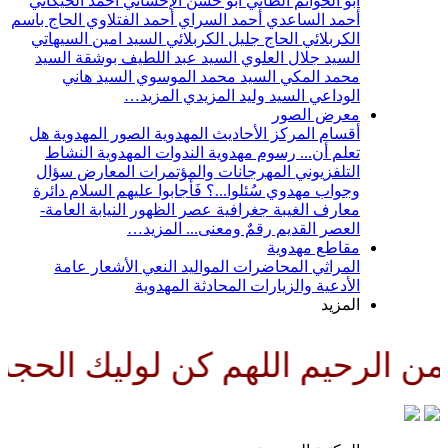
أبو الحواتم الطائي
أبو حسن الإحسائي
أحمد الخيكاني
أحمد الساعدي
أحمد السراي
أحمد الفتلاوي
الحاج باسم
الكربلائي
الحاج جليل الكربلائي
السيد امين السيهاتي
السيد جلال العلوي
السيد عبد اللطيف بوشقة
السيد
محمد المكي
السيد محمد الموسوي
السيد هاني
الوداعي
السيد وليد المزيدي
المزيد…
معرض الصور
أقسام المركز
الأحاديث المهدوية
الصور المهدوية
هل
تعلم أن...
رسوم مهدوية
الندوات المهدوية
النشاط
التلفزيوني
المهرجانات والمؤتمرات
المعارض
سؤال
وجواب مهدوي
سُئلوا...؟ فَأجابوا عليهم السلام
دائرة
معارف الغيبة
جغرافية عصر الظهور
النيابة العامة-
العصر القديم
رقمٌ ومعنى...
المزيد…
مقاطع مهدوية
المراثي
المحاضرات
المواليد
النعي
الأشعار
عامة
الأدعية والزيارات
المحادثة المهدوية
المزيد
لرحيم اللهم كن لوليك الحجة بن 