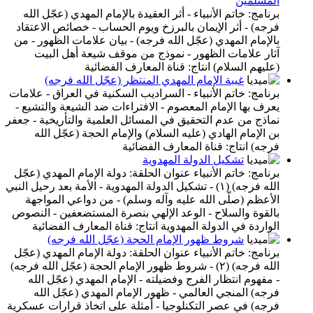
المسلمين
برنامج: خاتم الأنبياء - أثر العقيدة بالإمام المهدي (عجّل الله
فرجه) - أثر الإيمان بالبرزخ ويوم الحساب - خصائص الاعتقاد
بالإمام المهدي (عجّل الله فرجه) - بيان علامات الظهور - من
آثار علامات الظهور - نموذج من موقف شيعة أهل البيت
(عليهم السلام) انتاج: قناة المعارف الفضائية
غيبة الإمام المهدي المنتظر (عجّل الله فرجه)
برنامج: خاتم الأنبياء - السراديب السكنية في العراق - علامات
يعرف بها الإمام المعصوم - الافتراءات ضد الشيعة والتشيع -
نماذج من عدم التحقيق في المسائل العلمية والتأريخية - جعفر
بن الإمام الهادي (عليه السلام) والإمام الحجة (عجّل الله
فرجه) انتاج: قناة المعارف الفضائية
تشكيل الدولة المهدوية
برنامج: خاتم الأنبياء عنوان الحلقة: دولة الإمام المهدي (عجّل
الله فرجه) (١) - تشكيل الدولة المهدوية - الأمة بعد رحيل النبي
الأعظم (صلّى الله عليه وآله وسلم) - من دواعي المواجهة
بالقوة والسلاح - الوعد الإلهي بنصرة المستضعفين - النصوص
الواردة في الدولة المهدوية انتاج: قناة المعارف الفضائية
شروط ظهور الإمام الحجة (عجّل الله فرجه)
برنامج: خاتم الأنبياء عنوان الحلقة: دولة الإمام المهدي (عجّل
الله فرجه) (٢) - شروط ظهور الإمام الحجة (عجّل الله فرجه)
- مفهوم انتظار الفرج وفضيلته - الإمام المهدي (عجّل الله
فرجه) المنجي العالمي - ظهور الإمام المهدي (عجّل الله
فرجه) في عصر التكنلوجيا - أمثلة على اتخاذ قرارات عسكرية