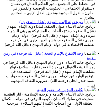
في الحفاظ على المجتمع - دور الحاكم العادل في ضمان
الاستقرار الاجتماعي - الحكومات الوضعية والقصور في
القانون - الدول المهدوية وتحقيق العدل الإلهي - المجتمع
البشري…
ميزة دولة الإمام المهدي (عجّل الله فرجه)
برنامج: خاتم الأنبياء عنوان الحلقة: لماذا دولة الإمام المهدي
(عجّل الله فرجه) (٢) - الحاجات المشتركة بين بني البشر -
ميزة دولة الإمام المهدي (عجّل الله فرجه) - دولة الإمام
المهدي (عجّل الله فرجه) ونشر الدين الإلهي في الأرض -
الطبقية الاقتصادية في دولة الإمام المهدي (عجّل الله فرجه) -
…
وجه الانتفاع بالإمام الحجة (عجّل الله فرجه) في زمن
الغيبة
برنامج: خاتم الأنبياء - دور الإمام المهدي (عجّل الله فرجه) في
زمن الغيبة - الأقوال في حياة الخضر (عليه السلام) - تواتر
مشاهدة الإمام المهدي (عجّل الله فرجه) - المشاهدة في
التوقيع الوارد عن الإمام المهدي (عجّل الله فرجه) - حوليات
السيد حيدر الحلي (رحمه الله) - ضرورة الثقافة المهدوية
في…
تكليف المؤمن في عصر الغيبة
برنامج: خاتم الأنبياء - الإمامة والوحدة الإسلامية - آثار العقيدة
الصحيحة في سلوك الإنسان - كيفية الترقي في مراتب الكمال
- الطبقة الأولى من أصحاب الأئمة (عليهم السلام) - مرجعية