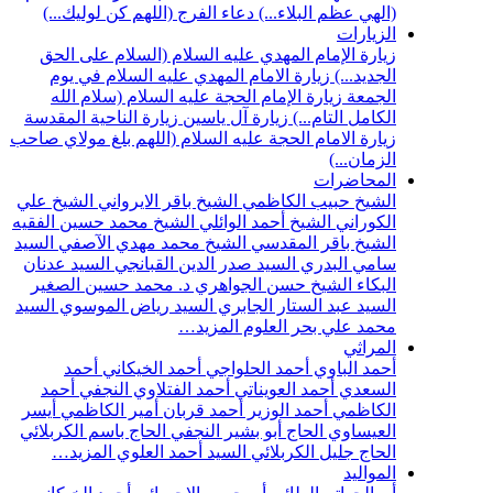
(الهي عظم البلاء...)
دعاء الفرج (اللهم كن لوليك...)
الزيارات
زيارة الإمام المهدي عليه السلام (السلام على الحق
الجديد...)
زيارة الامام المهدي عليه السلام في يوم
الجمعة
زيارة الإمام الحجة عليه السلام (سلام الله
الكامل التام...)
زيارة آل ياسين
زيارة الناحية المقدسة
زيارة الامام الحجة عليه السلام (اللهم بلغ مولاي صاحب
الزمان...)
المحاضرات
الشيخ حبيب الكاظمي
الشيخ باقر الايرواني
الشيخ علي
الكوراني
الشيخ أحمد الوائلي
الشيخ محمد حسين الفقيه
الشيخ باقر المقدسي
الشيخ محمد مهدي الآصفي
السيد
سامي البدري
السيد صدر الدين القبانجي
السيد عدنان
البكاء
الشيخ حسن الجواهري
د. محمد حسين الصغير
السيد عبد الستار الجابري
السيد رياض الموسوي
السيد
محمد علي بحر العلوم
المزيد…
المراثي
أحمد الباوي
أحمد الحلواجي
أحمد الخيكاني
أحمد
السعدي
أحمد العويناتي
أحمد الفتلاوي النجفي
أحمد
الكاظمي
أحمد الوزير
أحمد قربان
أمير الكاظمي
أيسر
العيساوي
الحاج أبو بشير النجفي
الحاج باسم الكربلائي
الحاج جليل الكربلائي
السيد أحمد العلوي
المزيد…
المواليد