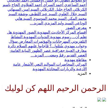
أبو الحواتم الطائي
أبو حسن الإحسائي
أحمد الخيكاني
أحمد الساعدي
أحمد السراي
أحمد الفتلاوي
الحاج باسم
الكربلائي
الحاج جليل الكربلائي
السيد امين السيهاتي
السيد جلال العلوي
السيد عبد اللطيف بوشقة
السيد
محمد المكي
السيد محمد الموسوي
السيد هاني
الوداعي
السيد وليد المزيدي
المزيد…
معرض الصور
أقسام المركز
الأحاديث المهدوية
الصور المهدوية
هل
تعلم أن...
رسوم مهدوية
الندوات المهدوية
النشاط
التلفزيوني
المهرجانات والمؤتمرات
المعارض
سؤال
وجواب مهدوي
سُئلوا...؟ فَأجابوا عليهم السلام
دائرة
معارف الغيبة
جغرافية عصر الظهور
النيابة العامة-
العصر القديم
رقمٌ ومعنى...
المزيد…
مقاطع مهدوية
المراثي
المحاضرات
المواليد
النعي
الأشعار
عامة
الأدعية والزيارات
المحادثة المهدوية
المزيد
لرحمن الرحيم اللهم كن لوليك الح