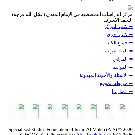
مركز الدراسات التخصصية في الإمام المهدي (عجّل الله فرجه)
النجف الأشرف
⬅️ كتب المركز
⬅️ كتب أخرى
⬅️ جميع الكتب
⬅️ المحاضرات
⬅️ المراثي
⬅️ المواليد
⬅️ الأسئلة والأجوبة المهدوية
⬅️ خريطة الموقع
⬅️ اتصل بنا
Specialized Studies Foundation of Imam Al-Mahdi (A-S) © 2026
ShiaCMS v1.0, Powered By:
Abo-Torab Inc.
© 2013-2026