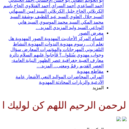
أبو الحواتم الطائي
أبو حسن الإحسائي
أحمد الخيكاني
أحمد الساعدي
أحمد السراي
أحمد الفتلاوي
الحاج باسم
الكربلائي
الحاج جليل الكربلائي
السيد امين السيهاتي
السيد جلال العلوي
السيد عبد اللطيف بوشقة
السيد
محمد المكي
السيد محمد الموسوي
السيد هاني
الوداعي
السيد وليد المزيدي
المزيد…
معرض الصور
أقسام المركز
الأحاديث المهدوية
الصور المهدوية
هل
تعلم أن...
رسوم مهدوية
الندوات المهدوية
النشاط
التلفزيوني
المهرجانات والمؤتمرات
المعارض
سؤال
وجواب مهدوي
سُئلوا...؟ فَأجابوا عليهم السلام
دائرة
معارف الغيبة
جغرافية عصر الظهور
النيابة العامة-
العصر القديم
رقمٌ ومعنى...
المزيد…
مقاطع مهدوية
المراثي
المحاضرات
المواليد
النعي
الأشعار
عامة
الأدعية والزيارات
المحادثة المهدوية
المزيد
رحمن الرحيم اللهم كن لوليك الح