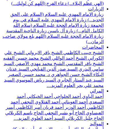
(الهي عظم البلاء...)
دعاء الفرج (اللهم كن لوليك...)
الزيارات
زيارة الإمام المهدي عليه السلام (السلام على الحق
الجديد...)
زيارة الامام المهدي عليه السلام في يوم
الجمعة
زيارة الإمام الحجة عليه السلام (سلام الله
الكامل التام...)
زيارة آل ياسين
زيارة الناحية المقدسة
زيارة الامام الحجة عليه السلام (اللهم بلغ مولاي صاحب
الزمان...)
المحاضرات
الشيخ حبيب الكاظمي
الشيخ باقر الايرواني
الشيخ علي
الكوراني
الشيخ أحمد الوائلي
الشيخ محمد حسين الفقيه
الشيخ باقر المقدسي
الشيخ محمد مهدي الآصفي
السيد
سامي البدري
السيد صدر الدين القبانجي
السيد عدنان
البكاء
الشيخ حسن الجواهري
د. محمد حسين الصغير
السيد عبد الستار الجابري
السيد رياض الموسوي
السيد
محمد علي بحر العلوم
المزيد…
المراثي
أحمد الباوي
أحمد الحلواجي
أحمد الخيكاني
أحمد
السعدي
أحمد العويناتي
أحمد الفتلاوي النجفي
أحمد
الكاظمي
أحمد الوزير
أحمد قربان
أمير الكاظمي
أيسر
العيساوي
الحاج أبو بشير النجفي
الحاج باسم الكربلائي
الحاج جليل الكربلائي
السيد أحمد العلوي
المزيد…
المواليد