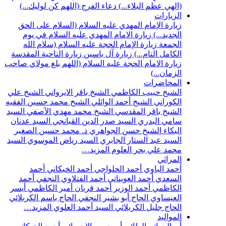
(الهي عظم البلاء...)
دعاء الفرج (اللهم كن لوليك...)
الزيارات
زيارة الإمام المهدي عليه السلام (السلام على الحق
الجديد...)
زيارة الامام المهدي عليه السلام في يوم
الجمعة
زيارة الإمام الحجة عليه السلام (سلام الله
الكامل التام...)
زيارة آل ياسين
زيارة الناحية المقدسة
زيارة الامام الحجة عليه السلام (اللهم بلغ مولاي صاحب
الزمان...)
المحاضرات
الشيخ حبيب الكاظمي
الشيخ باقر الايرواني
الشيخ علي
الكوراني
الشيخ أحمد الوائلي
الشيخ محمد حسين الفقيه
الشيخ باقر المقدسي
الشيخ محمد مهدي الآصفي
السيد
سامي البدري
السيد صدر الدين القبانجي
السيد عدنان
البكاء
الشيخ حسن الجواهري
د. محمد حسين الصغير
السيد عبد الستار الجابري
السيد رياض الموسوي
السيد
محمد علي بحر العلوم
المزيد…
المراثي
أحمد الباوي
أحمد الحلواجي
أحمد الخيكاني
أحمد
السعدي
أحمد العويناتي
أحمد الفتلاوي النجفي
أحمد
الكاظمي
أحمد الوزير
أحمد قربان
أمير الكاظمي
أيسر
العيساوي
الحاج أبو بشير النجفي
الحاج باسم الكربلائي
الحاج جليل الكربلائي
السيد أحمد العلوي
المزيد…
المواليد