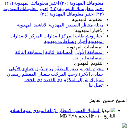
معلوماتك المهدوية (٢٠)
اختبر معلوماتك المهدوية (٢١)
اختبر معلوماتك المهدوية (٢٢)
اختبر معلوماتك المهدوية
(٢٣)
اختبر معلوماتك المهدوية (٢٤)
الطفولة المهدوية
مجلة منتظَر
القصص المهدوية
الأناشيد المهدوية
الأخبار المهدوية
أخبار ونشاطات المركز
اصدارات المركز
الإصدارات
المهدوية
أخبار ونشاطات مهدوية
المسابقات المهدوية
المسابقة الأولى
المسابقة الثانية
المسابقة الثالثة
المسابقة الرابعة
التقويم المهدوي
محرم الحرام
صفر المظفّر
ربيع الأول
جمادى الأولى
جمادى الآخرة
رجب المرجّب
شعبان المعظّم
رمضان
المبارك
شوال المكرّم
ذي القعدة
ذي الحجة
اتصل بنا
الشيخ حسين العايش
السلوك العملي لانتظار الإمام المهدي عليه السلام
التاريخ ٢٠١٠| الحجم ٣.٩٨ MB