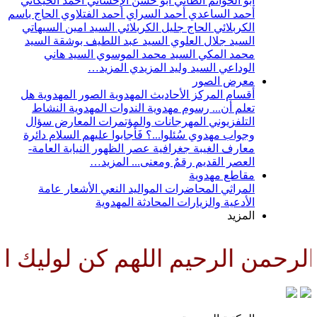
أبو الحواتم الطائي
أبو حسن الإحسائي
أحمد الخيكاني
أحمد الساعدي
أحمد السراي
أحمد الفتلاوي
الحاج باسم
الكربلائي
الحاج جليل الكربلائي
السيد امين السيهاتي
السيد جلال العلوي
السيد عبد اللطيف بوشقة
السيد
محمد المكي
السيد محمد الموسوي
السيد هاني
الوداعي
السيد وليد المزيدي
المزيد…
معرض الصور
أقسام المركز
الأحاديث المهدوية
الصور المهدوية
هل
تعلم أن...
رسوم مهدوية
الندوات المهدوية
النشاط
التلفزيوني
المهرجانات والمؤتمرات
المعارض
سؤال
وجواب مهدوي
سُئلوا...؟ فَأجابوا عليهم السلام
دائرة
معارف الغيبة
جغرافية عصر الظهور
النيابة العامة-
العصر القديم
رقمٌ ومعنى...
المزيد…
مقاطع مهدوية
المراثي
المحاضرات
المواليد
النعي
الأشعار
عامة
الأدعية والزيارات
المحادثة المهدوية
المزيد
رحمن الرحيم اللهم كن لوليك الح