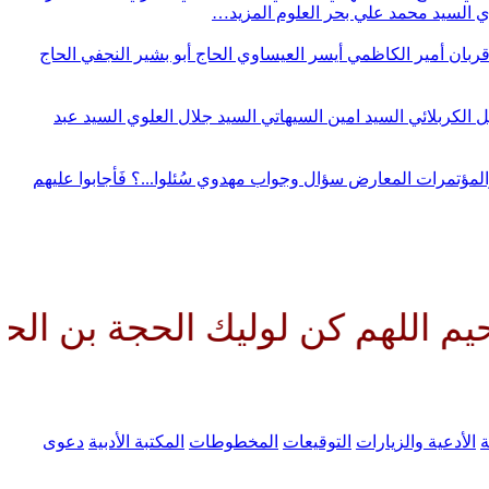
وي
السيد محمد علي بحر العلوم
المزيد…
قربان
أمير الكاظمي
أيسر العيساوي
الحاج أبو بشير النجفي
الحاج
ل الكربلائي
السيد امين السيهاتي
السيد جلال العلوي
السيد عبد
المؤتمرات
المعارض
سؤال وجواب مهدوي
سُئلوا...؟ فَأجابوا عليهم
هم كن لوليك الحجة بن الحسن صلوا
ة
الأدعية والزيارات
التوقيعات
المخطوطات
المكتبة الأدبية
دعوى