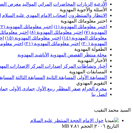
الأدعية
الزيارات
المحاضرات
المراثي
المواليد
معرض الصو
الأسئلة والأجوبة المهدوية
الانتظار والمنتظرون
أصحاب الإمام المهدي عليه السلام
ا
اختبر معلوماتك المهدوية
اختبر معلوماتك المهدوية (١)
اختبر معلوماتك المهدوية (٢)
المهدوية (٧)
اختبر معلوماتك المهدوية (٨)
اختبر معلوماتك ا
معلوماتك المهدوية (١٤)
اختبر معلوماتك المهدوية (١٥)
اخت
المهدوية (٢٠)
اختبر معلوماتك المهدوية (٢١)
اختبر معلوماتك
الطفولة المهدوية
مجلة منتظَر
القصص المهدوية
الأناشيد المهدوية
الأخبار المهدوية
أخبار ونشاطات المركز
اصدارات المركز
الإصدارات المهد
المسابقات المهدوية
المسابقة الأولى
المسابقة الثانية
المسابقة الثالثة
المسابقة
التقويم المهدوي
محرم الحرام
صفر المظفّر
ربيع الأول
جمادى الأولى
جماد
اتصل بنا
السيد محمد النقيب
حول الإمام الحجة المنتظر عليه السلام
التاريخ ٢٠٠٦| الحجم ٧.٨١ MB