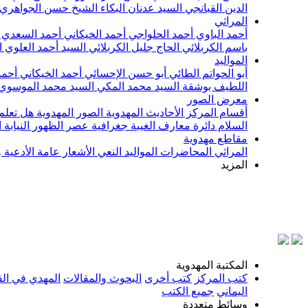
الدين القبانجي
السيد عدنان البكاء
الشيخ حسن الجواهري
المراثي
أحمد الباوي
أحمد الحلواجي
أحمد الخيكاني
أحمد السعدي
باسم الكربلائي
الحاج جليل الكربلائي
السيد أحمد العلوي
ا
المواليد
أبو الحواتم الطائي
أبو حسن الإحسائي
أحمد الخيكاني
أحمد
اللطيف بوشقة
السيد محمد المكي
السيد محمد الموسوي
معرض الصور
أقسام المركز
الأحاديث المهدوية
الصور المهدوية
هل تعلم 
السلام
دائرة معارف الغيبة
جغرافية عصر الظهور
النيابة
مقاطع مهدوية
المراثي
المحاضرات
المواليد
النعي
الأشعار
عامة
الأدعية 
المزيد
المكتبة المهدوية
كتب المركز
كتب أخرى
البحوث والمقالات
المهدي في الق
اليماني
جميع الكتب
وسائط متعددة