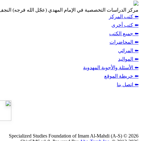
مركز الدراسات التخصصية في الإمام المهدي (عجّل الله فرجه) النج
⬅️ كتب المركز
⬅️ كتب أخرى
⬅️ جميع الكتب
⬅️ المحاضرات
⬅️ المراثي
⬅️ المواليد
⬅️ الأسئلة والأجوبة المهدوية
⬅️ خريطة الموقع
⬅️ اتصل بنا
Specialized Studies Foundation of Imam Al-Mahdi (A-S) © 2026