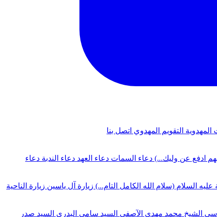
 المهدوية
التقويم المهدوي
اتصل بنا
لهم ادفع عن وليك...)
دعاء السمات
دعاء العهد
دعاء الندبة
دعاء
 عليه السلام (سلام الله الكامل التام...)
زيارة آل ياسين
زيارة الناحية
دسي
الشيخ محمد مهدي الآصفي
السيد سامي البدري
السيد صدر