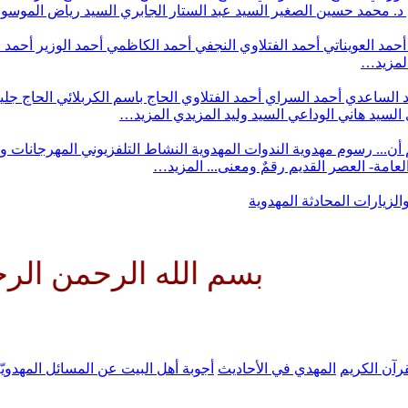
د. محمد حسين الصغير
السيد عبد الستار الجابري
السيد رياض الموس
أحمد العويناتي
أحمد الفتلاوي النجفي
أحمد الكاظمي
أحمد الوزير
أحمد 
لمزيد…
 الساعدي
أحمد السراي
أحمد الفتلاوي
الحاج باسم الكربلائي
الحاج جلي
السيد هاني الوداعي
السيد وليد المزيدي
المزيد…
أن...
رسوم مهدوية
الندوات المهدوية
النشاط التلفزيوني
المهرجانات و
 العامة- العصر القديم
رقمٌ ومعنى...
المزيد…
والزيارات
المحادثة المهدوية
بسم الله الرحمن الرحيم الل
رآن الكريم
المهدي في الأحاديث
أجوبة أهل البيت عن المسائل المهدويّ