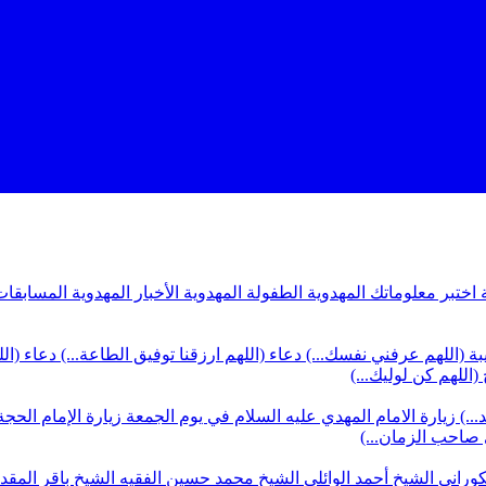
ة
اختبر معلوماتك المهدوية
الطفولة المهدوية
الأخبار المهدوية
المسابقات
بة (اللهم عرفني نفسك...)
دعاء (اللهم ارزقنا توفيق الطاعة...)
دعاء (ال
(اللهم كن لوليك...)
...)
زيارة الامام المهدي عليه السلام في يوم الجمعة
زيارة الإمام الحجة
ي صاحب الزمان...)
كوراني
الشيخ أحمد الوائلي
الشيخ محمد حسين الفقيه
الشيخ باقر المق