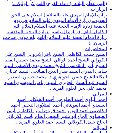
(الهي عظم البلاء...)
دعاء الفرج (اللهم كن لوليك...)
الزيارات
زيارة الإمام المهدي عليه السلام (السلام على الحق
الجديد...)
زيارة الامام المهدي عليه السلام في يوم
الجمعة
زيارة الإمام الحجة عليه السلام (سلام الله
الكامل التام...)
زيارة آل ياسين
زيارة الناحية المقدسة
زيارة الامام الحجة عليه السلام (اللهم بلغ مولاي صاحب
الزمان...)
المحاضرات
الشيخ حبيب الكاظمي
الشيخ باقر الايرواني
الشيخ علي
الكوراني
الشيخ أحمد الوائلي
الشيخ محمد حسين الفقيه
الشيخ باقر المقدسي
الشيخ محمد مهدي الآصفي
السيد
سامي البدري
السيد صدر الدين القبانجي
السيد عدنان
البكاء
الشيخ حسن الجواهري
د. محمد حسين الصغير
السيد عبد الستار الجابري
السيد رياض الموسوي
السيد
محمد علي بحر العلوم
المزيد…
المراثي
أحمد الباوي
أحمد الحلواجي
أحمد الخيكاني
أحمد
السعدي
أحمد العويناتي
أحمد الفتلاوي النجفي
أحمد
الكاظمي
أحمد الوزير
أحمد قربان
أمير الكاظمي
أيسر
العيساوي
الحاج أبو بشير النجفي
الحاج باسم الكربلائي
الحاج جليل الكربلائي
السيد أحمد العلوي
المزيد…
المواليد