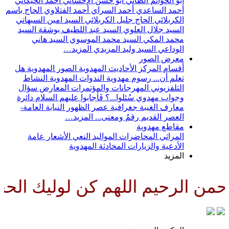
أبو الحواتم الطائي
أبو حسن الإحسائي
أحمد الخيكاني
أحمد الساعدي
أحمد السراي
أحمد الفتلاوي
الحاج باسم
الكربلائي
الحاج جليل الكربلائي
السيد امين السيهاتي
السيد جلال العلوي
السيد عبد اللطيف بوشقة
السيد
محمد المكي
السيد محمد الموسوي
السيد هاني
الوداعي
السيد وليد المزيدي
المزيد…
معرض الصور
أقسام المركز
الأحاديث المهدوية
الصور المهدوية
هل
تعلم أن...
رسوم مهدوية
الندوات المهدوية
النشاط
التلفزيوني
المهرجانات والمؤتمرات
المعارض
سؤال
وجواب مهدوي
سُئلوا...؟ فَأجابوا عليهم السلام
دائرة
معارف الغيبة
جغرافية عصر الظهور
النيابة العامة-
العصر القديم
رقمٌ ومعنى...
المزيد…
مقاطع مهدوية
المراثي
المحاضرات
المواليد
النعي
الأشعار
عامة
الأدعية والزيارات
المحادثة المهدوية
المزيد
ن الرحيم اللهم كن لوليك الحجة ب