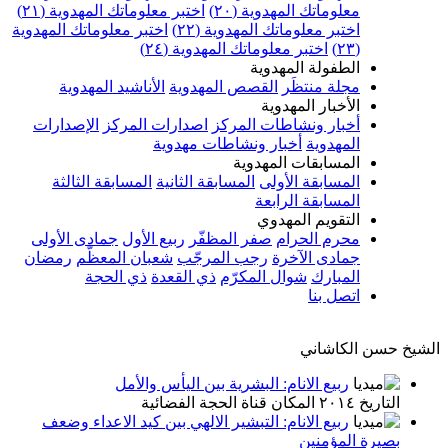
معلوماتك المهدوية (٢٠)
اختبر معلوماتك المهدوية (٢١)
اختبر معلوماتك المهدوية (٢٢)
اختبر معلوماتك المهدوية
(٢٣)
اختبر معلوماتك المهدوية (٢٤)
الطفولة المهدوية
مجلة منتظَر
القصص المهدوية
الأناشيد المهدوية
الأخبار المهدوية
أخبار ونشاطات المركز
اصدارات المركز
الإصدارات
المهدوية
أخبار ونشاطات مهدوية
المسابقات المهدوية
المسابقة الأولى
المسابقة الثانية
المسابقة الثالثة
المسابقة الرابعة
التقويم المهدوي
محرم الحرام
صفر المظفّر
ربيع الأول
جمادى الأولى
جمادى الآخرة
رجب المرجّب
شعبان المعظّم
رمضان
المبارك
شوال المكرّم
ذي القعدة
ذي الحجة
اتصل بنا
الشيخ حسن الكاشاني
ربيع الانام: البشرية بين اليأس والأمل
التاريخ ٢٠١٤ المكان قناة الحجة الفضائية
ربيع الانام: التبشير الالهي بين كيد الاعداء وضعف
بصيرة المؤمنين