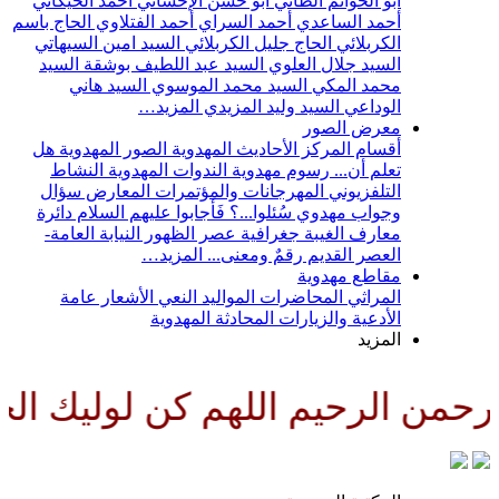
أبو الحواتم الطائي
أبو حسن الإحسائي
أحمد الخيكاني
أحمد الساعدي
أحمد السراي
أحمد الفتلاوي
الحاج باسم
الكربلائي
الحاج جليل الكربلائي
السيد امين السيهاتي
السيد جلال العلوي
السيد عبد اللطيف بوشقة
السيد
محمد المكي
السيد محمد الموسوي
السيد هاني
الوداعي
السيد وليد المزيدي
المزيد…
معرض الصور
أقسام المركز
الأحاديث المهدوية
الصور المهدوية
هل
تعلم أن...
رسوم مهدوية
الندوات المهدوية
النشاط
التلفزيوني
المهرجانات والمؤتمرات
المعارض
سؤال
وجواب مهدوي
سُئلوا...؟ فَأجابوا عليهم السلام
دائرة
معارف الغيبة
جغرافية عصر الظهور
النيابة العامة-
العصر القديم
رقمٌ ومعنى...
المزيد…
مقاطع مهدوية
المراثي
المحاضرات
المواليد
النعي
الأشعار
عامة
الأدعية والزيارات
المحادثة المهدوية
المزيد
من الرحيم اللهم كن لوليك الحجة