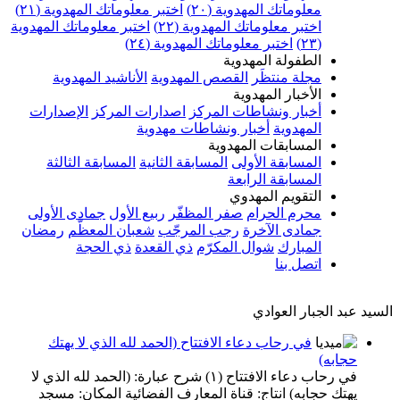
معلوماتك المهدوية (٢٠)
اختبر معلوماتك المهدوية (٢١)
اختبر معلوماتك المهدوية (٢٢)
اختبر معلوماتك المهدوية
(٢٣)
اختبر معلوماتك المهدوية (٢٤)
الطفولة المهدوية
مجلة منتظَر
القصص المهدوية
الأناشيد المهدوية
الأخبار المهدوية
أخبار ونشاطات المركز
اصدارات المركز
الإصدارات
المهدوية
أخبار ونشاطات مهدوية
المسابقات المهدوية
المسابقة الأولى
المسابقة الثانية
المسابقة الثالثة
المسابقة الرابعة
التقويم المهدوي
محرم الحرام
صفر المظفّر
ربيع الأول
جمادى الأولى
جمادى الآخرة
رجب المرجّب
شعبان المعظّم
رمضان
المبارك
شوال المكرّم
ذي القعدة
ذي الحجة
اتصل بنا
السيد عبد الجبار العوادي
في رحاب دعاء الافتتاح (الحمد لله الذي لا يهتك
حجابه)
في رحاب دعاء الافتتاح (١) شرح عبارة: (الحمد لله الذي لا
يهتك حجابه) انتاج: قناة المعارف الفضائية المكان: مسجد