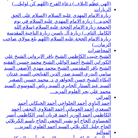
(الهي عظم البلاء...)
دعاء الفرج (اللهم كن لوليك...)
الزيارات
زيارة الإمام المهدي عليه السلام (السلام على الحق
الجديد...)
زيارة الامام المهدي عليه السلام في يوم
الجمعة
زيارة الإمام الحجة عليه السلام (سلام الله
الكامل التام...)
زيارة آل ياسين
زيارة الناحية المقدسة
زيارة الامام الحجة عليه السلام (اللهم بلغ مولاي صاحب
الزمان...)
المحاضرات
الشيخ حبيب الكاظمي
الشيخ باقر الايرواني
الشيخ علي
الكوراني
الشيخ أحمد الوائلي
الشيخ محمد حسين الفقيه
الشيخ باقر المقدسي
الشيخ محمد مهدي الآصفي
السيد
سامي البدري
السيد صدر الدين القبانجي
السيد عدنان
البكاء
الشيخ حسن الجواهري
د. محمد حسين الصغير
السيد عبد الستار الجابري
السيد رياض الموسوي
السيد
محمد علي بحر العلوم
المزيد…
المراثي
أحمد الباوي
أحمد الحلواجي
أحمد الخيكاني
أحمد
السعدي
أحمد العويناتي
أحمد الفتلاوي النجفي
أحمد
الكاظمي
أحمد الوزير
أحمد قربان
أمير الكاظمي
أيسر
العيساوي
الحاج أبو بشير النجفي
الحاج باسم الكربلائي
الحاج جليل الكربلائي
السيد أحمد العلوي
المزيد…
المواليد