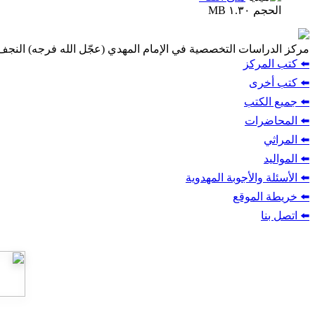
الحجم ١.٣٠ MB
مركز الدراسات التخصصية في الإمام المهدي (عجّل الله فرجه) النج
⬅️ كتب المركز
⬅️ كتب أخرى
⬅️ جميع الكتب
⬅️ المحاضرات
⬅️ المراثي
⬅️ المواليد
⬅️ الأسئلة والأجوبة المهدوية
⬅️ خريطة الموقع
⬅️ اتصل بنا