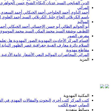
الدين القبانجي
السيد عدنان البكاء
الشيخ حسن الجواهري
المراثي
أحمد الباوي
أحمد الحلواجي
أحمد الخيكاني
أحمد السعدي
باسم الكربلائي
الحاج جليل الكربلائي
السيد أحمد العلوي
ا
المواليد
أبو الحواتم الطائي
أبو حسن الإحسائي
أحمد الخيكاني
أحمد
اللطيف بوشقة
السيد محمد المكي
السيد محمد الموسوي
معرض الصور
أقسام المركز
الأحاديث المهدوية
الصور المهدوية
هل تعلم 
السلام
دائرة معارف الغيبة
جغرافية عصر الظهور
النيابة
مقاطع مهدوية
المراثي
المحاضرات
المواليد
النعي
الأشعار
عامة
الأدعية 
المزيد
المكتبة المهدوية
كتب المركز
كتب أخرى
البحوث والمقالات
المهدي في الق
اليماني
جميع الكتب
وسائط متعددة