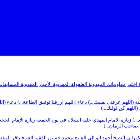
ة
اختبر معلوماتك المهدوية
الطفولة المهدوية
الأخبار المهدوية
المسابقات
بة (اللهم عرفني نفسك...)
دعاء (اللهم ارزقنا توفيق الطاعة...)
دعاء (ال
(اللهم كن لوليك...)
...)
زيارة الامام المهدي عليه السلام في يوم الجمعة
زيارة الإمام الحجة
ي صاحب الزمان...)
كوراني
الشيخ أحمد الوائلي
الشيخ محمد حسين الفقيه
الشيخ باقر المق