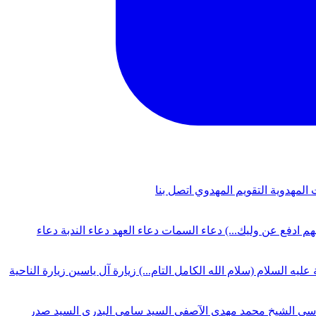
 المهدوية
التقويم المهدوي
اتصل بنا
لهم ادفع عن وليك...)
دعاء السمات
دعاء العهد
دعاء الندبة
دعاء
 عليه السلام (سلام الله الكامل التام...)
زيارة آل ياسين
زيارة الناحية
دسي
الشيخ محمد مهدي الآصفي
السيد سامي البدري
السيد صدر