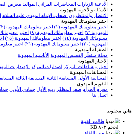
الأدعية
الزيارات
المحاضرات
المراثي
المواليد
معرض الصو
الأسئلة والأجوبة المهدوية
الانتظار والمنتظرون
أصحاب الإمام المهدي عليه السلام
ا
اختبر معلوماتك المهدوية
اختبر معلوماتك المهدوية (١)
اختبر معلوماتك المهدوية (٢)
المهدوية (٧)
اختبر معلوماتك المهدوية (٨)
اختبر معلوماتك ا
معلوماتك المهدوية (١٤)
اختبر معلوماتك المهدوية (١٥)
اخت
المهدوية (٢٠)
اختبر معلوماتك المهدوية (٢١)
اختبر معلوماتك
الطفولة المهدوية
مجلة منتظَر
القصص المهدوية
الأناشيد المهدوية
الأخبار المهدوية
أخبار ونشاطات المركز
اصدارات المركز
الإصدارات المهد
المسابقات المهدوية
المسابقة الأولى
المسابقة الثانية
المسابقة الثالثة
المسابقة
التقويم المهدوي
محرم الحرام
صفر المظفّر
ربيع الأول
جمادى الأولى
جماد
اتصل بنا
هاني محفوظ
طالت الغيبة
الحجم ٨٠٢ KB
متى اللقاء