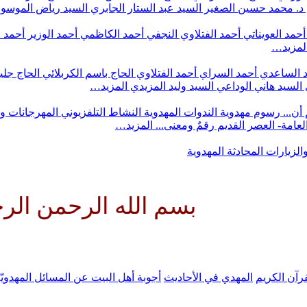
د. محمد حسين الصغير
السيد عبد الستار الجابري
السيد رياض الموس
أحمد العويناتي
أحمد الفتلاوي النجفي
أحمد الكاظمي
أحمد الوزير
أحمد 
لمزيد…
 الساعدي
أحمد السراي
أحمد الفتلاوي
الحاج باسم الكربلائي
الحاج جلي
السيد هاني الوداعي
السيد وليد المزيدي
المزيد…
أن...
رسوم مهدوية
الندوات المهدوية
النشاط التلفزيوني
المهرجانات و
 العامة- العصر القديم
رقمٌ ومعنى...
المزيد…
والزيارات
المحادثة المهدوية
بسم الله الرحمن الرحيم الل
رآن الكريم
المهدي في الأحاديث
أجوبة أهل البيت عن المسائل المهدويّ