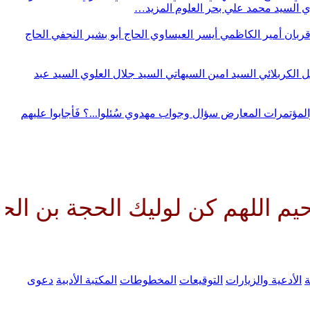
وي
السيد محمد علي بحر العلوم
المزيد…
قربان
أمير الكاظمي
أيسر العيساوي
الحاج أبو بشير النجفي
الحاج
ل الكربلائي
السيد امين السيهاتي
السيد جلال العلوي
السيد عبد
المؤتمرات
المعارض
سؤال وجواب مهدوي
سُئلوا...؟ فَأجابوا عليهم
هم كن لوليك الحجة بن الحسن صلوا
ة
الأدعية والزيارات
التوقيعات
المخطوطات
المكتبة الأدبية
دعوى