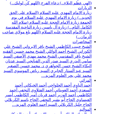
(الهي عظم البلاء...)
دعاء الفرج (اللهم كن لوليك...)
الزيارات
زيارة الإمام المهدي عليه السلام (السلام على الحق
الجديد...)
زيارة الامام المهدي عليه السلام في يوم
الجمعة
زيارة الإمام الحجة عليه السلام (سلام الله
الكامل التام...)
زيارة آل ياسين
زيارة الناحية المقدسة
زيارة الامام الحجة عليه السلام (اللهم بلغ مولاي صاحب
الزمان...)
المحاضرات
الشيخ حبيب الكاظمي
الشيخ باقر الايرواني
الشيخ علي
الكوراني
الشيخ أحمد الوائلي
الشيخ محمد حسين الفقيه
الشيخ باقر المقدسي
الشيخ محمد مهدي الآصفي
السيد
سامي البدري
السيد صدر الدين القبانجي
السيد عدنان
البكاء
الشيخ حسن الجواهري
د. محمد حسين الصغير
السيد عبد الستار الجابري
السيد رياض الموسوي
السيد
محمد علي بحر العلوم
المزيد…
المراثي
أحمد الباوي
أحمد الحلواجي
أحمد الخيكاني
أحمد
السعدي
أحمد العويناتي
أحمد الفتلاوي النجفي
أحمد
الكاظمي
أحمد الوزير
أحمد قربان
أمير الكاظمي
أيسر
العيساوي
الحاج أبو بشير النجفي
الحاج باسم الكربلائي
الحاج جليل الكربلائي
السيد أحمد العلوي
المزيد…
المواليد