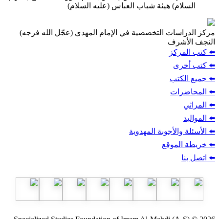
السلام) هيئة شباب العباس (عليه السلام)
مركز الدراسات التخصصية في الإمام المهدي (عجّل الله فرجه)
النجف الأشرف
⬅️ كتب المركز
⬅️ كتب أخرى
⬅️ جميع الكتب
⬅️ المحاضرات
⬅️ المراثي
⬅️ المواليد
⬅️ الأسئلة والأجوبة المهدوية
⬅️ خريطة الموقع
⬅️ اتصل بنا