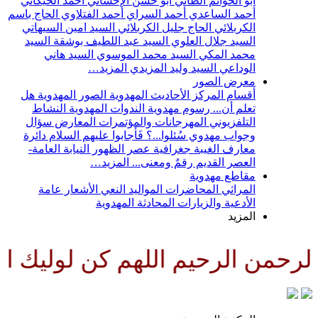
أبو الحواتم الطائي
أبو حسن الإحسائي
أحمد الخيكاني
أحمد الساعدي
أحمد السراي
أحمد الفتلاوي
الحاج باسم
الكربلائي
الحاج جليل الكربلائي
السيد امين السيهاتي
السيد جلال العلوي
السيد عبد اللطيف بوشقة
السيد
محمد المكي
السيد محمد الموسوي
السيد هاني
الوداعي
السيد وليد المزيدي
المزيد…
معرض الصور
أقسام المركز
الأحاديث المهدوية
الصور المهدوية
هل
تعلم أن...
رسوم مهدوية
الندوات المهدوية
النشاط
التلفزيوني
المهرجانات والمؤتمرات
المعارض
سؤال
وجواب مهدوي
سُئلوا...؟ فَأجابوا عليهم السلام
دائرة
معارف الغيبة
جغرافية عصر الظهور
النيابة العامة-
العصر القديم
رقمٌ ومعنى...
المزيد…
مقاطع مهدوية
المراثي
المحاضرات
المواليد
النعي
الأشعار
عامة
الأدعية والزيارات
المحادثة المهدوية
المزيد
رحمن الرحيم اللهم كن لوليك الح