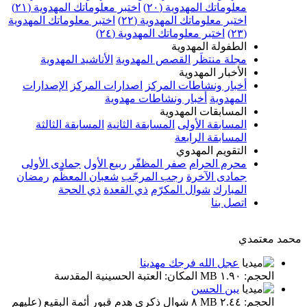
معلوماتك المهدوية (٢٠)
اختبر معلوماتك المهدوية (٢١)
اختبر معلوماتك المهدوية (٢٢)
اختبر معلوماتك المهدوية
(٢٣)
اختبر معلوماتك المهدوية (٢٤)
الطفولة المهدوية
مجلة منتظَر
القصص المهدوية
الأناشيد المهدوية
الأخبار المهدوية
أخبار ونشاطات المركز
اصدارات المركز
الإصدارات
المهدوية
أخبار ونشاطات مهدوية
المسابقات المهدوية
المسابقة الأولى
المسابقة الثانية
المسابقة الثالثة
المسابقة الرابعة
التقويم المهدوي
محرم الحرام
صفر المظفّر
ربيع الأول
جمادى الأولى
جمادى الآخرة
رجب المرجّب
شعبان المعظّم
رمضان
المبارك
شوال المكرّم
ذي القعدة
ذي الحجة
اتصل بنا
محمد معتمدي
عجل الله فرجك مهدينا
الحجم: ١.٩٠ MB المكان: العتبة الحسينية المقدسة
يبن الحسن
الحجم: ٢.٤٤ MB ٨ شوال ذكرى هدم قبور أئمة البقيع (عليهم